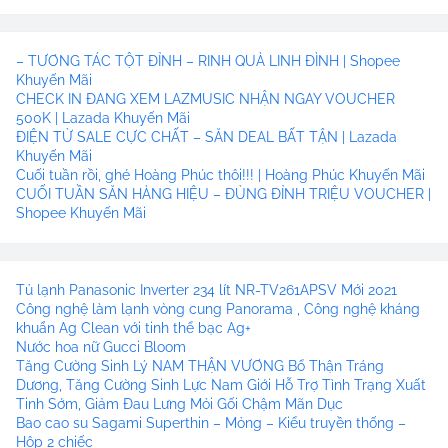
– TƯƠNG TÁC TỘT ĐỈNH – RINH QUÀ LINH ĐÌNH | Shopee
Khuyến Mãi
CHECK IN ĐANG XEM LAZMUSIC NHẬN NGAY VOUCHER
500K | Lazada Khuyến Mãi
ĐIỆN TỬ SALE CỰC CHẤT – SĂN DEAL BẤT TẬN | Lazada
Khuyến Mãi
Cuối tuần rồi, ghé Hoàng Phúc thôi!!! | Hoàng Phúc Khuyến Mãi
CUỐI TUẦN SĂN HÀNG HIỆU – ĐỦNG ĐỈNH TRIỆU VOUCHER |
Shopee Khuyến Mãi
Tủ lạnh Panasonic Inverter 234 lít NR-TV261APSV Mới 2021
Công nghệ làm lạnh vòng cung Panorama , Công nghệ kháng
khuẩn Ag Clean với tinh thể bạc Ag+
Nước hoa nữ Gucci Bloom
Tăng Cường Sinh Lý NAM THẬN VƯƠNG Bổ Thận Tráng
Dương, Tăng Cường Sinh Lực Nam Giới Hỗ Trợ Tình Trạng Xuất
Tinh Sớm, Giảm Đau Lưng Mỏi Gối Chậm Mãn Dục
Bao cao su Sagami Superthin – Mỏng – Kiểu truyền thống –
Hộp 2 chiếc