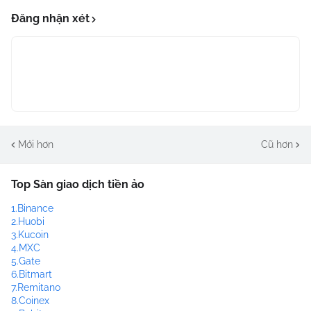
Đăng nhận xét
Mới hơn
Cũ hơn
Top Sàn giao dịch tiền ảo
1.Binance
2.Huobi
3.Kucoin
4.MXC
5.Gate
6.Bitmart
7.Remitano
8.Coinex