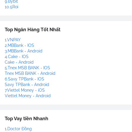
9.Bybit
10.5Roi
Top Ngân Hàng Tốt Nhất
1.VNPAY
2.MBBank - IOS
3.MBBank - Android
4.Cake - IOS
Cake - Android
5.Tnex MSB BANK - IOS
Tnex MSB BANK - Android
6.Savy TPBank - IOS
Savy TPBank - Android
7.Viettel Money - iOS
Viettel Money - Android
Top Vay tiền Nhanh
1.Doctor Đồng