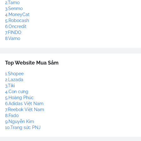
2.Tamo
3.Senmo
4.MoneyCat
5.Robocash
6.Oncredit
7.FINDO
8.Vamo
Top Website Mua Sắm
1.Shopee
2.Lazada
3.Tiki
4.Con cưng
5.Hoàng Phúc
6.Adidas Việt Nam
7.Reebok Việt Nam
8.Fado
9.Nguyễn Kim
10.Trang sức PNJ