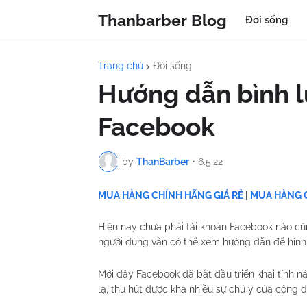
Thanbarber Blog
Đời sống
Trang chủ
Đời sống
Hướng dẫn bình l
Facebook
by
ThanBarber
•
6.5.22
MUA HÀNG CHÍNH HÃNG GIÁ RẺ
|
MUA HÀNG C
Hiện nay chưa phải tài khoản Facebook nào cũ
người dùng vẫn có thể xem hướng dẫn để hình
Mới đây
Facebook
đã bắt đầu triển khai tính n
lạ, thu hút được khá nhiều sự chú ý của cộng