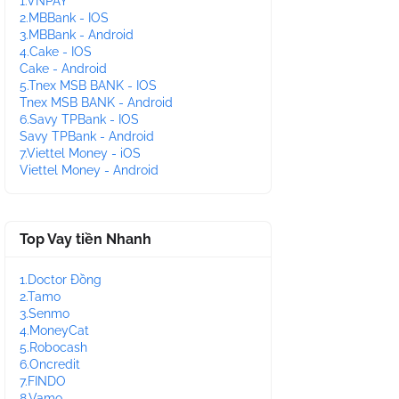
1.VNPAY
2.MBBank - IOS
3.MBBank - Android
4.Cake - IOS
Cake - Android
5.Tnex MSB BANK - IOS
Tnex MSB BANK - Android
6.Savy TPBank - IOS
Savy TPBank - Android
7.Viettel Money - iOS
Viettel Money - Android
Top Vay tiền Nhanh
1.Doctor Đồng
2.Tamo
3.Senmo
4.MoneyCat
5.Robocash
6.Oncredit
7.FINDO
8.Vamo