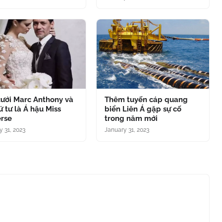
cưới Marc Anthony và
Thêm tuyến cáp quang
ứ tư là Á hậu Miss
biển Liên Á gặp sự cố
erse
trong năm mới
y 31, 2023
January 31, 2023