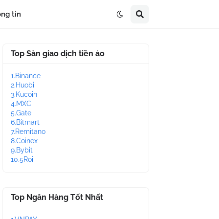
ng tin
Top Sàn giao dịch tiền ảo
1.Binance
2.Huobi
3.Kucoin
4.MXC
5.Gate
6.Bitmart
7.Remitano
8.Coinex
9.Bybit
10.5Roi
Top Ngân Hàng Tốt Nhất