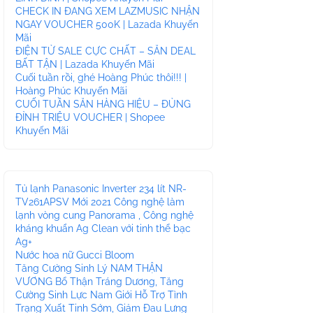
CHECK IN ĐANG XEM LAZMUSIC NHẬN
NGAY VOUCHER 500K | Lazada Khuyến
Mãi
ĐIỆN TỬ SALE CỰC CHẤT – SĂN DEAL
BẤT TẬN | Lazada Khuyến Mãi
Cuối tuần rồi, ghé Hoàng Phúc thôi!!! |
Hoàng Phúc Khuyến Mãi
CUỐI TUẦN SĂN HÀNG HIỆU – ĐỦNG
ĐỈNH TRIỆU VOUCHER | Shopee
Khuyến Mãi
Tủ lạnh Panasonic Inverter 234 lít NR-
TV261APSV Mới 2021 Công nghệ làm
lạnh vòng cung Panorama , Công nghệ
kháng khuẩn Ag Clean với tinh thể bạc
Ag+
Nước hoa nữ Gucci Bloom
Tăng Cường Sinh Lý NAM THẬN
VƯƠNG Bổ Thận Tráng Dương, Tăng
Cường Sinh Lực Nam Giới Hỗ Trợ Tình
Trạng Xuất Tinh Sớm, Giảm Đau Lưng