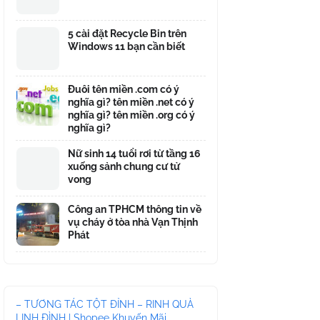
5 cài đặt Recycle Bin trên
Windows 11 bạn cần biết
Đuôi tên miền .com có ý
nghĩa gì? tên miền .net có ý
nghĩa gì? tên miền .org có ý
nghĩa gì?
Nữ sinh 14 tuổi rơi từ tầng 16
xuống sảnh chung cư tử
vong
Công an TPHCM thông tin về
vụ cháy ở tòa nhà Vạn Thịnh
Phát
– TƯƠNG TÁC TỘT ĐỈNH – RINH QUÀ
LINH ĐÌNH | Shopee Khuyến Mãi