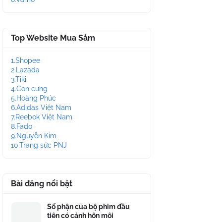
Top Website Mua Sắm
1.Shopee
2.Lazada
3.Tiki
4.Con cưng
5.Hoàng Phúc
6.Adidas Việt Nam
7.Reebok Việt Nam
8.Fado
9.Nguyễn Kim
10.Trang sức PNJ
Bài đăng nổi bật
Số phận của bộ phim đầu
tiên có cảnh hôn môi