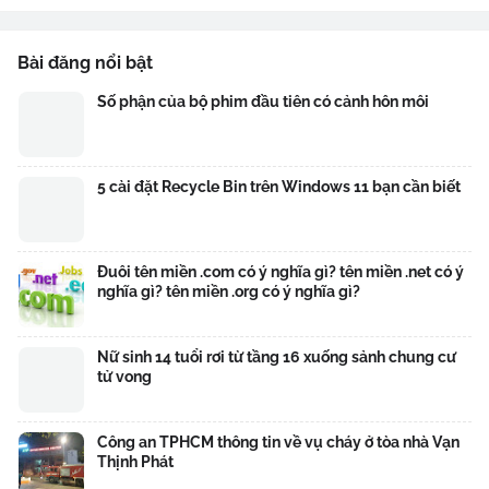
Bài đăng nổi bật
Số phận của bộ phim đầu tiên có cảnh hôn môi
5 cài đặt Recycle Bin trên Windows 11 bạn cần biết
Đuôi tên miền .com có ý nghĩa gì? tên miền .net có ý
nghĩa gì? tên miền .org có ý nghĩa gì?
Nữ sinh 14 tuổi rơi từ tầng 16 xuống sảnh chung cư
tử vong
Công an TPHCM thông tin về vụ cháy ở tòa nhà Vạn
Thịnh Phát