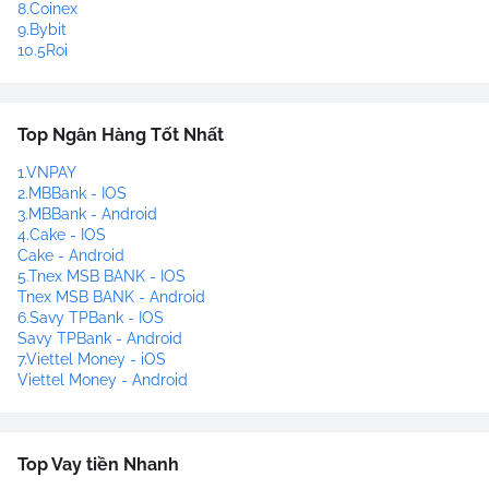
8.Coinex
9.Bybit
10.5Roi
Top Ngân Hàng Tốt Nhất
1.VNPAY
2.MBBank - IOS
3.MBBank - Android
4.Cake - IOS
Cake - Android
5.Tnex MSB BANK - IOS
Tnex MSB BANK - Android
6.Savy TPBank - IOS
Savy TPBank - Android
7.Viettel Money - iOS
Viettel Money - Android
Top Vay tiền Nhanh