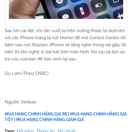
Sau khi cài đặt, chỉ cần vuốt từ trên xuống (hoặc từ dưới lên
với các iPhone trang bị nút Home) để mở
Control Center
rồi
bấm vào nút
Shazam
. iPhone sẽ lắng nghe trong vài giây rồi
hiển thị tên nghệ sĩ, bài hát trên màn hình. Nó lưu lại lịch sử
tra cứu của bạn để bạn xem lại sau.
Du Lam
(Theo CNBC)
Nguồn: Vietbao
MUA HÀNG CHÍNH HÃNG GIÁ RẺ
|
MUA HÀNG CHÍNH HÃNG GIÁ
TỐT
|
MUA HÀNG CHÍNH HÃNG GIẢM GIÁ
Tags:
Đời sống
Thông tin
Thủ thuật