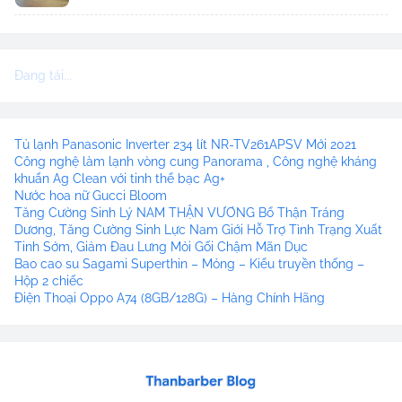
Đang tải...
Tủ lạnh Panasonic Inverter 234 lít NR-TV261APSV Mới 2021
Công nghệ làm lạnh vòng cung Panorama , Công nghệ kháng
khuẩn Ag Clean với tinh thể bạc Ag+
Nước hoa nữ Gucci Bloom
Tăng Cường Sinh Lý NAM THẬN VƯƠNG Bổ Thận Tráng
Dương, Tăng Cường Sinh Lực Nam Giới Hỗ Trợ Tình Trạng Xuất
Tinh Sớm, Giảm Đau Lưng Mỏi Gối Chậm Mãn Dục
Bao cao su Sagami Superthin – Mỏng – Kiểu truyền thống –
Hộp 2 chiếc
Điện Thoại Oppo A74 (8GB/128G) – Hàng Chính Hãng