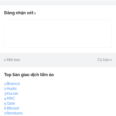
Đăng nhận xét
Mới hơn
Cũ hơn
Top Sàn giao dịch tiền ảo
1.Binance
2.Huobi
3.Kucoin
4.MXC
5.Gate
6.Bitmart
7.Remitano