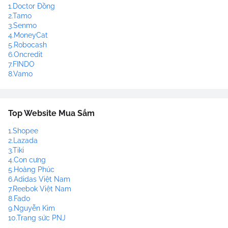
1.Doctor Đồng
2.Tamo
3.Senmo
4.MoneyCat
5.Robocash
6.Oncredit
7.FINDO
8.Vamo
Top Website Mua Sắm
1.Shopee
2.Lazada
3.Tiki
4.Con cưng
5.Hoàng Phúc
6.Adidas Việt Nam
7.Reebok Việt Nam
8.Fado
9.Nguyễn Kim
10.Trang sức PNJ