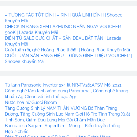
– TƯƠNG TÁC TỘT ĐỈNH – RINH QUÀ LINH ĐÌNH | Shopee
Khuyến Mãi
CHECK IN ĐANG XEM LAZMUSIC NHẬN NGAY VOUCHER
500K | Lazada Khuyến Mãi
ĐIỆN TỬ SALE CỰC CHẤT – SĂN DEAL BẤT TẬN | Lazada
Khuyến Mãi
Cuối tuần rồi, ghé Hoàng Phúc thôi!!! | Hoàng Phúc Khuyến Mãi
CUỐI TUẦN SĂN HÀNG HIỆU – ĐỦNG ĐỈNH TRIỆU VOUCHER |
Shopee Khuyến Mãi
Tủ lạnh Panasonic Inverter 234 lít NR-TV261APSV Mới 2021
Công nghệ làm lạnh vòng cung Panorama , Công nghệ kháng
khuẩn Ag Clean với tinh thể bạc Ag+
Nước hoa nữ Gucci Bloom
Tăng Cường Sinh Lý NAM THẬN VƯƠNG Bổ Thận Tráng
Dương, Tăng Cường Sinh Lực Nam Giới Hỗ Trợ Tình Trạng Xuất
Tinh Sớm, Giảm Đau Lưng Mỏi Gối Chậm Mãn Dục
Bao cao su Sagami Superthin – Mỏng – Kiểu truyền thống –
Hộp 2 chiếc