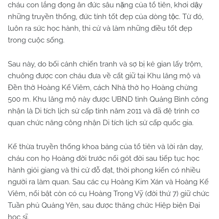
cháu con lắng đọng ân đức sâu nặng của tổ tiên, khơi dậy
những truyền thống, đức tính tốt đẹp của dòng tộc. Từ đó,
luôn ra sức học hành, thi cử và làm những điều tốt đẹp
trong cuộc sống.
Sau này, do bối cảnh chiến tranh và sợ bị kẻ gian lấy trộm,
chuông được con cháu đưa về cất giữ tại Khu lăng mộ và
Đền thờ Hoàng Kế Viêm, cách Nhà thờ họ Hoàng chừng
500 m. Khu lăng mộ này được UBND tỉnh Quảng Bình công
nhận là Di tích lịch sử cấp tỉnh năm 2011 và đã đệ trình cơ
quan chức năng công nhận Di tích lịch sử cấp quốc gia.
Kế thừa truyền thống khoa bảng của tổ tiên và lời răn dạy,
cháu con họ Hoàng đời trước nối gót đời sau tiếp tục học
hành giỏi giang và thi cử đỗ đạt, thời phong kiến có nhiều
người ra làm quan. Sau các cụ Hoàng Kim Xán và Hoàng Kế
Viêm, nổi bật còn có cụ Hoàng Trọng Vỹ (đời thứ 7) giữ chức
Tuần phủ Quảng Yên, sau được thăng chức Hiệp biện Đại
học sĩ.