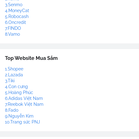
3.Senmo
4.MoneyCat
5.Robocash
6.Oncredit
7.FINDO
8.Vamo
Top Website Mua Sắm
1.Shopee
2.Lazada
3.Tiki
4.Con cưng
5.Hoàng Phúc
6.Adidas Việt Nam
7.Reebok Việt Nam
8.Fado
9.Nguyễn Kim
10.Trang sức PNJ