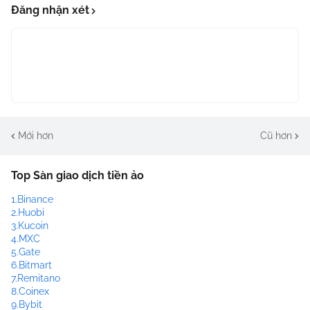
Đăng nhận xét
Mới hơn
Cũ hơn
Top Sàn giao dịch tiền ảo
1.Binance
2.Huobi
3.Kucoin
4.MXC
5.Gate
6.Bitmart
7.Remitano
8.Coinex
9.Bybit