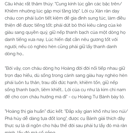
Câu khác rất thâm thúy: "Cung kính lúc gần các bậc trên/
Khiêm nhường lúc gặp mọi tầng lớp". Lời cụ Xán răn dạy
cháu con phải luôn tiết kiệm để gia đình sung túc, làm điều
thiện để được tiếng tốt; phải dứt bỏ thói kiêu căng của kẻ
giàu sang quyền quý, giữ nếp thanh bạch của một dòng họ
danh tiếng xưa nay. Lúc hiển đạt cần nêu gương tốt với
người, nếu có nghèo hèn cũng phải giữ lấy thanh danh
dòng họ…
"Bởi vậy, con cháu dòng họ Hoàng đời đời nối tiếp nhau giữ
trọn đạo hiếu, dù sống trong cảnh sang giàu hay nghèo hèn
phải luôn tu thân, trau dồi đức hạnh, khiêm tốn, giữ nếp
sống thanh bạch, liêm khiết… Lời của cụ như là kim chỉ nam
để cho con cháu hướng mà đi" - cụ Hoàng Tư Bảnh bày tỏ.
"Hoàng thị gia huấn" đúc kết: "Đắp xây gian khổ như leo núi/
Phá hủy dễ dàng tựa đốt long", được cụ Bảnh giải thích đây
thực sự là di ngôn cho hậu thế đời sau phải tự lấy đó mà răn
mình, lấy đó mà cố gắng.