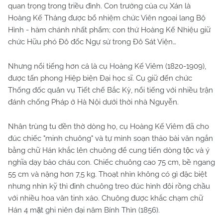
quan trọng trong triều đình. Con trưởng của cụ Xán là
Hoàng Kế Thảng được bổ nhiệm chức Viên ngoại lang Bộ
Hình - hàm chánh nhất phẩm; con thứ Hoàng Kế Nhiệu giữ
chức Hữu phó Đô đốc Ngự sử trong Đô Sát Viện…
Nhưng nổi tiếng hơn cả là cụ Hoàng Kế Viêm (1820-1909),
được tấn phong Hiệp biện Đại học sĩ. Cụ giữ đến chức
Thống đốc quân vụ Tiết chế Bắc Kỳ, nổi tiếng với nhiều trận
đánh chống Pháp ở Hà Nội dưới thời nhà Nguyễn.
Nhân trùng tu đền thờ dòng họ, cụ Hoàng Kế Viêm đã cho
đúc chiếc "minh chuông" và tự mình soạn thảo bài văn ngắn
bằng chữ Hán khắc lên chuông để cung tiến dòng tộc và ý
nghĩa dạy bảo cháu con. Chiếc chuông cao 75 cm, bề ngang
55 cm và nặng hơn 7,5 kg. Thoạt nhìn không có gì đặc biệt
nhưng nhìn kỹ thì đỉnh chuông treo đúc hình đôi rồng chầu
với nhiều hoa văn tinh xảo. Chuông được khắc chạm chữ
Hán 4 mặt ghi niên đại năm Bính Thìn (1856).