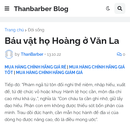
Thanbarber Blog
Trang chủ
Đời sống
Báu vật họ Hoàng ở Văn La
by
ThanBarber
•
13.10.22
0
MUA HÀNG CHÍNH HÃNG GIÁ RẺ
|
MUA HÀNG CHÍNH HÃNG GIÁ
TỐT
|
MUA HÀNG CHÍNH HÃNG GIẢM GIÁ
Tiếp đó: "Phàm ngã tử tôn đối nghi thế niệm, nhập hiếu, xuất
để, tử đệ chức võ hoặc khuy. Hành lệ học cần, môn địa chi
cao như khả úy…", nghĩa là: "Con cháu ta cần ghi nhớ, giữ lấy
đạo hiếu. Phận con em không được thiếu sót bổn phận của
mình. Trau dồi đức hạnh, cần mẫn học hành để địa vị của
dòng họ được nâng cao, đó là điều mong ước".