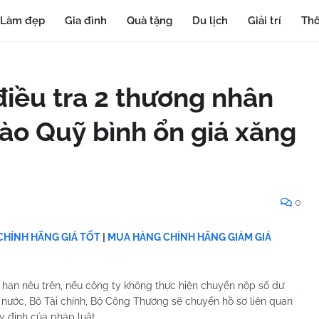
Làm đẹp
Gia đình
Quà tặng
Du lịch
Giải trí
Thô
iều tra 2 thương nhân
vào Quỹ bình ổn giá xăng
0
HÍNH HÃNG GIÁ TỐT
|
MUA HÀNG CHÍNH HÃNG GIẢM GIÁ
 hạn nêu trên, nếu công ty không thực hiện chuyển nộp số dư
 nước, Bộ Tài chính, Bộ Công Thương sẽ chuyển hồ sơ liên quan
y định của pháp luật.