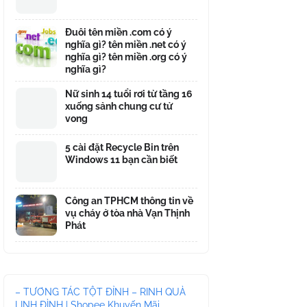
Đuôi tên miền .com có ý
nghĩa gì? tên miền .net có ý
nghĩa gì? tên miền .org có ý
nghĩa gì?
Nữ sinh 14 tuổi rơi từ tầng 16
xuống sảnh chung cư tử
vong
5 cài đặt Recycle Bin trên
Windows 11 bạn cần biết
Công an TPHCM thông tin về
vụ cháy ở tòa nhà Vạn Thịnh
Phát
– TƯƠNG TÁC TỘT ĐỈNH – RINH QUÀ
LINH ĐÌNH | Shopee Khuyến Mãi