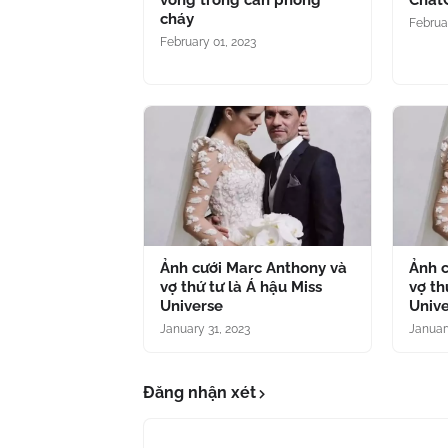
vong trong căn phòng
Chat
cháy
Februa
February 01, 2023
Ảnh cưới Marc Anthony và
Ảnh 
vợ thứ tư là Á hậu Miss
vợ th
Universe
Univ
January 31, 2023
Januar
Đăng nhận xét