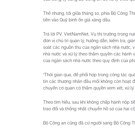
Thế nhưng, tới giữa tháng 10, phía Bộ Công T
tiền vào Quỹ bình ổn giá xăng dầu.
Trả lời PV. VietNamNet, Vụ thị trường trong nư
đơn vị chủ trì quản lý, hướng dẫn, kiểm tra, giá
soát các nguồn thu của ngân sách nhà nước, v
nhà nước và xử lý theo thẩm quyền các hành vi
của ngân sách nhà nước theo quy định của phá
“Thời gian qua, để phối hợp trong công tác qu
tin các thương nhân đầu mối không còn hoạt đ
chuyển cơ quan có thẩm quyền xem xét, xử lý t
Theo tìm hiểu, sau khi không chấp hành nộp t
trao đổi và thống nhất chuyển hồ sơ của hai cô
Bộ Công an cũng đã cử người sang Bộ Công Th