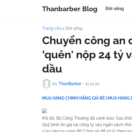
Thanbarber Blog
Đời sống
Trang chủ
Đời sống
Chuyển công an đ
‘quên' nộp 24 tỷ 
dầu
by
ThanBarber
•
21.10.22
MUA HÀNG CHÍNH HÃNG GIÁ RẺ
|
MUA HÀNG C
Khi đó, Bộ Công Thương đã cảnh báo: Sau thời
Quỹ bình ổn giá tại công ty vào ngân sách nhà
của công ty sang Bộ Công an để xử lý theo qu