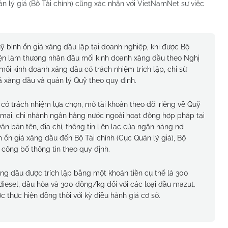
n lý giá (Bộ Tài chính) cũng xác nhận với VietNamNet sự việc
 bình ổn giá xăng dầu lập tại doanh nghiệp, khi được Bộ
ện làm thương nhân đầu mối kinh doanh xăng dầu theo Nghị
i kinh doanh xăng dầu có trách nhiệm trích lập, chi sử
á xăng dầu và quản lý Quỹ theo quy định.
ó trách nhiệm lựa chọn, mở tài khoản theo dõi riêng về Quỹ
 mại, chi nhánh ngân hàng nước ngoài hoạt động hợp pháp tại
 bản tên, địa chỉ, thông tin liên lạc của ngân hàng nơi
ổn giá xăng dầu đến Bộ Tài chính (Cục Quản lý giá), Bộ
công bố thông tin theo quy định.
ng dầu được trích lập bằng một khoản tiền cụ thể là 300
u diesel, dầu hỏa và 300 đồng/kg đối với các loại dầu mazut.
c thực hiện đồng thời với kỳ điều hành giá cơ sở.