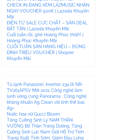
CHECK IN ĐANG XEM LAZMUSIC NHẬN
NGAY VOUCHER 500K | Lazada Khuyến
Mãi
ĐIỆN TỬ SALE CỰC CHẤT – SĂN DEAL
BẤT TẬN | Lazada Khuyến Mãi
Cuối tuần rồi, ghé Hoàng Phúc thôi!!! |
Hoàng Phúc Khuyến Mãi
CUỐI TUẦN SĂN HÀNG HIỆU – ĐỦNG
ĐỈNH TRIỆU VOUCHER | Shopee
Khuyến Mãi
Tủ lạnh Panasonic Inverter 234 lít NR-
TV261APSV Mới 2021 Công nghệ làm
lạnh vòng cung Panorama , Công nghệ
kháng khuẩn Ag Clean với tinh thể bạc
Ag+
Nước hoa nữ Gucci Bloom
Tăng Cường Sinh Lý NAM THẬN
VƯƠNG Bổ Thận Tráng Dương, Tăng
Cường Sinh Lực Nam Giới Hỗ Trợ Tình
Trạng Xuất Tinh Sớm, Giảm Đau Lưng