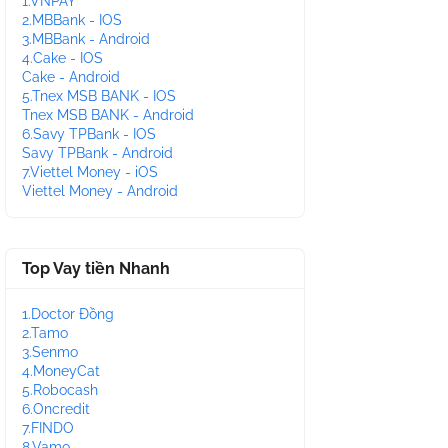
1.VNPAY
2.MBBank - IOS
3.MBBank - Android
4.Cake - IOS
Cake - Android
5.Tnex MSB BANK - IOS
Tnex MSB BANK - Android
6.Savy TPBank - IOS
Savy TPBank - Android
7.Viettel Money - iOS
Viettel Money - Android
Top Vay tiền Nhanh
1.Doctor Đồng
2.Tamo
3.Senmo
4.MoneyCat
5.Robocash
6.Oncredit
7.FINDO
8.Vamo