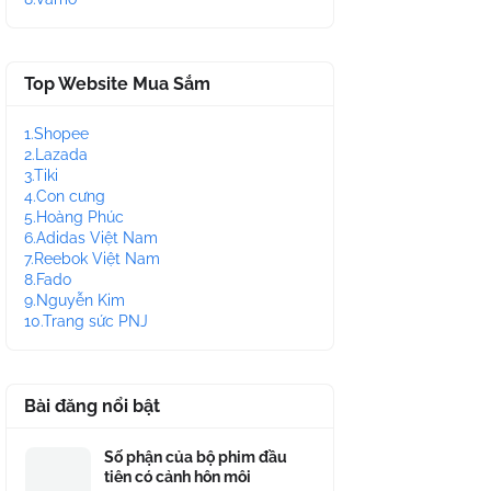
Top Website Mua Sắm
1.Shopee
2.Lazada
3.Tiki
4.Con cưng
5.Hoàng Phúc
6.Adidas Việt Nam
7.Reebok Việt Nam
8.Fado
9.Nguyễn Kim
10.Trang sức PNJ
Bài đăng nổi bật
Số phận của bộ phim đầu
tiên có cảnh hôn môi