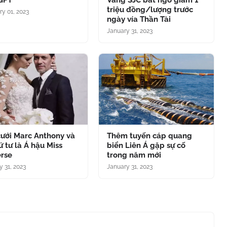
GPT
Vàng SJC bất ngờ giảm 1
triệu đồng/lượng trước
ry 01, 2023
ngày vía Thần Tài
January 31, 2023
cưới Marc Anthony và
Thêm tuyến cáp quang
ứ tư là Á hậu Miss
biển Liên Á gặp sự cố
erse
trong năm mới
y 31, 2023
January 31, 2023