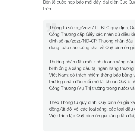
Bên lề cuộc họp báo mới đây, đại diện Cục Quả
trên.
Thông tư số 103/2021/TT-BTC quy định, Quỹ
Công Thương cấp Giấy xác nhận đủ điều ki
định số 95/2021/NĐ-CP. Thương nhân đầu mố
dụng, báo cáo, công khai về Quỹ bình ổn gi
Thương nhân đầu mối kinh doanh xăng dầu c
bình ổn giá xăng dầu tại ngân hàng thương
Việt Nam; có trách nhiệm thông báo bằng văn
thương nhân đầu mối mở tài khoản Quỹ bình 
Công Thương (Vụ Thị trường trong nước) và 
Theo Thông tư quy định, Quỹ bình ổn giá xă
đồng/lít đối với các loại xăng, các loại dầ
Việc trích lập Quỹ bình ổn giá xăng dầu đượ