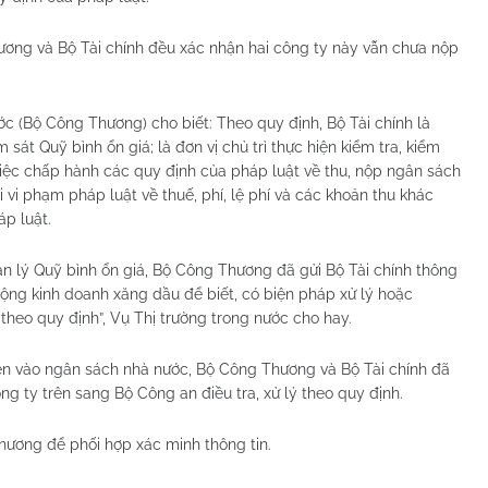
hương và Bộ Tài chính đều xác nhận hai công ty này vẫn chưa nộp
ớc (Bộ Công Thương) cho biết: Theo quy định, Bộ Tài chính là
m sát Quỹ bình ổn giá; là đơn vị chủ trì thực hiện kiểm tra, kiểm
iệc chấp hành các quy định của pháp luật về thu, nộp ngân sách
 vi phạm pháp luật về thuế, phí, lệ phí và các khoản thu khác
p luật.
ản lý Quỹ bình ổn giá, Bộ Công Thương đã gửi Bộ Tài chính thông
ộng kinh doanh xăng dầu để biết, có biện pháp xử lý hoặc
heo quy định”, Vụ Thị trường trong nước cho hay.
iền vào ngân sách nhà nước, Bộ Công Thương và Bộ Tài chính đã
ng ty trên sang Bộ Công an điều tra, xử lý theo quy định.
ương để phối hợp xác minh thông tin.