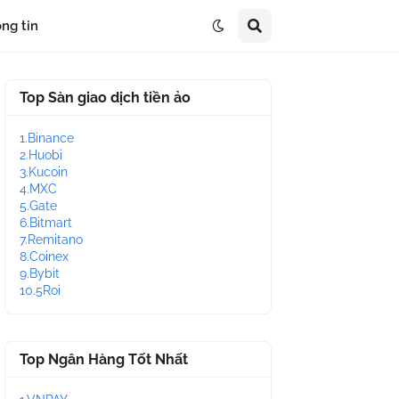
ng tin
Top Sàn giao dịch tiền ảo
1.Binance
2.Huobi
3.Kucoin
4.MXC
5.Gate
6.Bitmart
7.Remitano
8.Coinex
9.Bybit
10.5Roi
Top Ngân Hàng Tốt Nhất