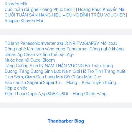
Khuyến Mãi
Cuối tuần rồi, ghé Hoàng Phúc thôi!!! | Hoàng Phúc Khuyến Mãi
CUỐI TUẦN SĂN HÀNG HIỆU – ĐỦNG ĐỈNH TRIỆU VOUCHER |
Shopee Khuyến Mãi
Tủ lạnh Panasonic Inverter 234 lít NR-TV261APSV Mới 2021
Công nghệ làm lạnh vòng cung Panorama , Công nghệ kháng
khuẩn Ag Clean với tinh thể bạc Ag+
Nước hoa nữ Gucci Bloom
Tăng Cường Sinh Lý NAM THẬN VƯƠNG Bổ Thận Tráng
Dương, Tăng Cường Sinh Lực Nam Giới Hỗ Trợ Tình Trạng Xuất
Tinh Sớm, Giảm Đau Lưng Mỏi Gối Chậm Mãn Dục
Bao cao su Sagami Superthin – Mỏng – Kiểu truyền thống –
Hộp 2 chiếc
Điện Thoại Oppo A74 (8GB/128G) – Hàng Chính Hãng