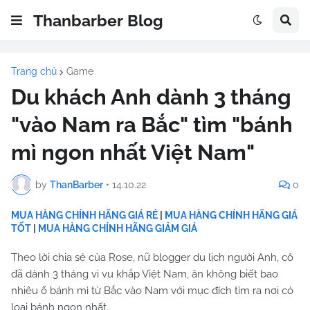
Thanbarber Blog
Trang chủ
Game
Du khách Anh dành 3 tháng
"vào Nam ra Bắc" tìm "bánh
mì ngon nhất Việt Nam"
by
ThanBarber
•
14.10.22
0
MUA HÀNG CHÍNH HÃNG GIÁ RẺ
|
MUA HÀNG CHÍNH HÃNG GIÁ
TỐT
|
MUA HÀNG CHÍNH HÃNG GIẢM GIÁ
Theo lời chia sẻ của Rose, nữ blogger du lịch người Anh, cô
đã dành 3 tháng vi vu khắp Việt Nam, ăn không biết bao
nhiêu ổ bánh mì từ Bắc vào Nam với mục đích tìm ra nơi có
loại bánh ngon nhất.