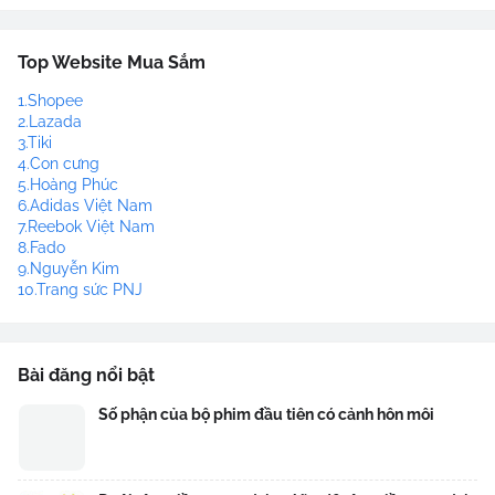
Top Website Mua Sắm
1.Shopee
2.Lazada
3.Tiki
4.Con cưng
5.Hoàng Phúc
6.Adidas Việt Nam
7.Reebok Việt Nam
8.Fado
9.Nguyễn Kim
10.Trang sức PNJ
Bài đăng nổi bật
Số phận của bộ phim đầu tiên có cảnh hôn môi