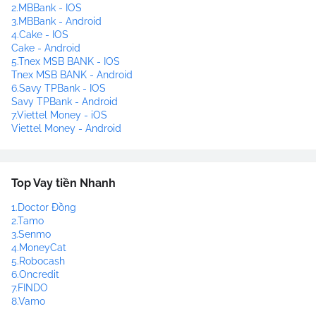
2.MBBank - IOS
3.MBBank - Android
4.Cake - IOS
Cake - Android
5.Tnex MSB BANK - IOS
Tnex MSB BANK - Android
6.Savy TPBank - IOS
Savy TPBank - Android
7.Viettel Money - iOS
Viettel Money - Android
Top Vay tiền Nhanh
1.Doctor Đồng
2.Tamo
3.Senmo
4.MoneyCat
5.Robocash
6.Oncredit
7.FINDO
8.Vamo