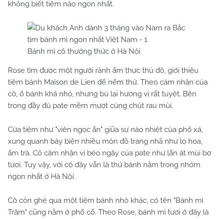
không biết tiệm nào ngon nhất.
Bánh mì cô thưởng thức ở Hà Nội
Rose tìm được một người rành ẩm thực thủ đô, giới thiệu
tiệm bánh Maison de Lien để nếm thử. Theo cảm nhận của
cô, ổ bánh khá nhỏ, nhưng bù lại hương vị rất tuyệt. Bên
trong đầy đủ pate mềm mượt cùng chút rau mùi.
Cửa tiệm như "viên ngọc ẩn" giữa sự náo nhiệt của phố xá,
xung quanh bày biện nhiều món đồ trang nhã như lọ hoa,
ấm trà. Cô cảm nhận vị béo ngậy của pate như lấn át mùi bơ
tươi. Tuy vậy, với cô đây vẫn là thứ bánh nằm trong nhóm
ngon nhất ở Hà Nội.
Cô còn ghé qua một tiệm bánh nhỏ khác, có tên "Bánh mì
Trâm" cũng nằm ở phố cổ. Theo Rose, bánh mì tươi ở đây là