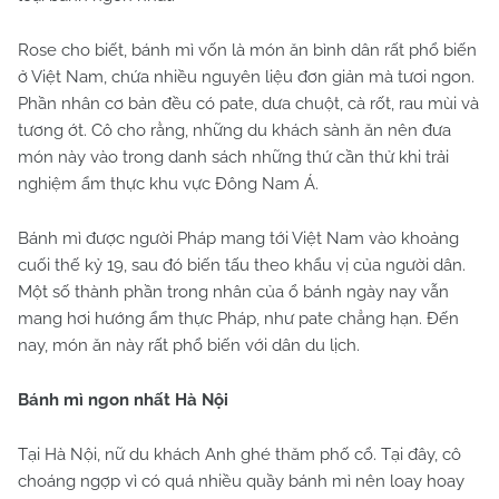
Rose cho biết, bánh mì vốn là món ăn bình dân rất phổ biến
ở Việt Nam, chứa nhiều nguyên liệu đơn giản mà tươi ngon.
Phần nhân cơ bản đều có pate, dưa chuột, cà rốt, rau mùi và
tương ớt. Cô cho rằng, những du khách sành ăn nên đưa
món này vào trong danh sách những thứ cần thử khi trải
nghiệm ẩm thực khu vực Đông Nam Á.
Bánh mì được người Pháp mang tới Việt Nam vào khoảng
cuối thế kỷ 19, sau đó biến tấu theo khẩu vị của người dân.
Một số thành phần trong nhân của ổ bánh ngày nay vẫn
mang hơi hướng ẩm thực Pháp, như pate chẳng hạn. Đến
nay, món ăn này rất phổ biến với dân du lịch.
Bánh mì ngon nhất Hà Nội
Tại Hà Nội, nữ du khách Anh ghé thăm phố cổ. Tại đây, cô
choáng ngợp vì có quá nhiều quầy bánh mì nên loay hoay