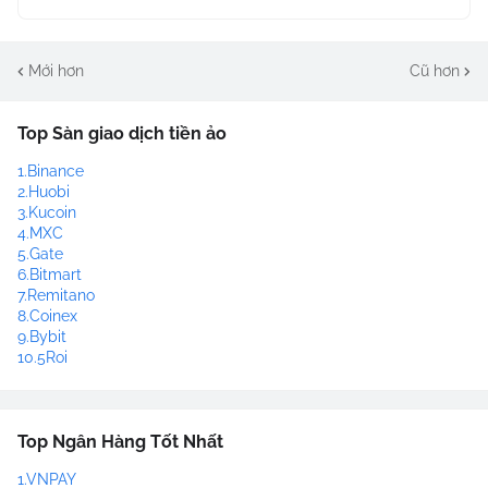
Mới hơn
Cũ hơn
Top Sàn giao dịch tiền ảo
1.Binance
2.Huobi
3.Kucoin
4.MXC
5.Gate
6.Bitmart
7.Remitano
8.Coinex
9.Bybit
10.5Roi
Top Ngân Hàng Tốt Nhất
1.VNPAY