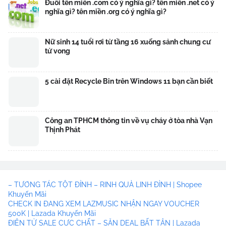
Đuôi tên miền .com có ý nghĩa gì? tên miền .net có ý
nghĩa gì? tên miền .org có ý nghĩa gì?
Nữ sinh 14 tuổi rơi từ tầng 16 xuống sảnh chung cư
tử vong
5 cài đặt Recycle Bin trên Windows 11 bạn cần biết
Công an TPHCM thông tin về vụ cháy ở tòa nhà Vạn
Thịnh Phát
– TƯƠNG TÁC TỘT ĐỈNH – RINH QUÀ LINH ĐÌNH | Shopee
Khuyến Mãi
CHECK IN ĐANG XEM LAZMUSIC NHẬN NGAY VOUCHER
500K | Lazada Khuyến Mãi
ĐIỆN TỬ SALE CỰC CHẤT – SĂN DEAL BẤT TẬN | Lazada