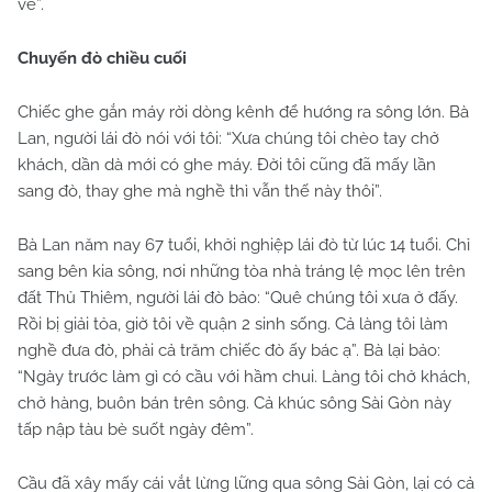
về”.
Chuyến đò chiều cuối
Chiếc ghe gắn máy rời dòng kênh để hướng ra sông lớn. Bà
Lan, người lái đò nói với tôi: “Xưa chúng tôi chèo tay chở
khách, dần dà mới có ghe máy. Đời tôi cũng đã mấy lần
sang đò, thay ghe mà nghề thì vẫn thế này thôi”.
Bà Lan năm nay 67 tuổi, khởi nghiệp lái đò từ lúc 14 tuổi. Chỉ
sang bên kia sông, nơi những tòa nhà tráng lệ mọc lên trên
đất Thủ Thiêm, người lái đò bảo: “Quê chúng tôi xưa ở đấy.
Rồi bị giải tỏa, giờ tôi về quận 2 sinh sống. Cả làng tôi làm
nghề đưa đò, phải cả trăm chiếc đò ấy bác ạ”. Bà lại bảo:
“Ngày trước làm gì có cầu với hầm chui. Làng tôi chở khách,
chở hàng, buôn bán trên sông. Cả khúc sông Sài Gòn này
tấp nập tàu bè suốt ngày đêm”.
Cầu đã xây mấy cái vắt lừng lững qua sông Sài Gòn, lại có cả