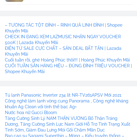
– TƯƠNG TÁC TỘT ĐỈNH – RINH QUÀ LINH ĐÌNH | Shopee
Khuyến Mãi
CHECK IN ĐANG XEM LAZMUSIC NHẬN NGAY VOUCHER
500K | Lazada Khuyến Mãi
ĐIỆN TỬ SALE CỰC CHẤT – SĂN DEAL BẤT TẬN | Lazada
Khuyến Mãi
Cuối tuần rồi, ghé Hoàng Phúc thôi!!! | Hoàng Phúc Khuyến Mãi
CUỐI TUẦN SĂN HÀNG HIỆU – ĐỦNG ĐỈNH TRIỆU VOUCHER |
Shopee Khuyến Mãi
Tủ lạnh Panasonic Inverter 234 lít NR-TV261APSV Mới 2021
Công nghệ làm lạnh vòng cung Panorama , Công nghệ kháng
khuẩn Ag Clean với tinh thể bạc Ag+
Nước hoa nữ Gucci Bloom
Tăng Cường Sinh Lý NAM THẬN VƯƠNG Bổ Thận Tráng
Dương, Tăng Cường Sinh Lực Nam Giới Hỗ Trợ Tình Trạng Xuất
Tinh Sớm, Giảm Đau Lưng Mỏi Gối Chậm Mãn Dục
Bao cao su Sagami Superthin – Mỏng – Kiểu truyền thống –