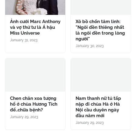
Ảnh cưới Marc Anthony
Xô bồ chốn tâm linh:
và vợ thứ tư là Á hậu
"Ngôi đền thiêng nhất
Miss Universe
là ngôi đền trong lòng
người"
January 31, 2023
January 30, 2023
Chen chân xoa tượng
Nam thanh nữ tú tấp
hổ ở chùa Hương Tích
nập đi chùa Hà ở Hà
để..chữa bệnh?
Nội cầu duyên ngày
đầu năm mới
January 29, 2023
January 29, 2023