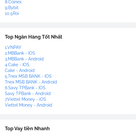
8.Coinex
9.Bybit
10.5Roi
Top Ngân Hàng Tốt Nhất
1.VNPAY
2.MBBank - IOS
3.MBBank - Android
4.Cake - IOS
Cake - Android
5.Tnex MSB BANK - IOS
Tnex MSB BANK - Android
6.Savy TPBank - IOS
Savy TPBank - Android
7.Viettel Money - iOS
Viettel Money - Android
Top Vay tiền Nhanh