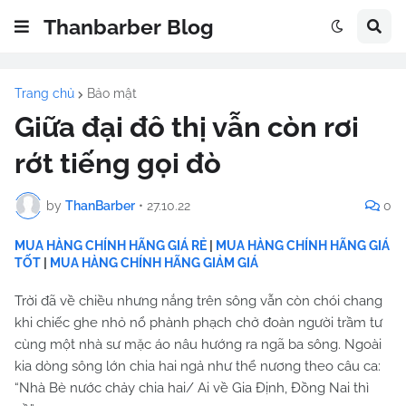
Thanbarber Blog
Trang chủ
Bảo mật
Giữa đại đô thị vẫn còn rơi
rớt tiếng gọi đò
by
ThanBarber
•
27.10.22
0
MUA HÀNG CHÍNH HÃNG GIÁ RẺ
|
MUA HÀNG CHÍNH HÃNG GIÁ
TỐT
|
MUA HÀNG CHÍNH HÃNG GIẢM GIÁ
Trời đã về chiều nhưng nắng trên sông vẫn còn chói chang
khi chiếc ghe nhỏ nổ phành phạch chở đoàn người trầm tư
cùng một nhà sư mặc áo nâu hướng ra ngã ba sông. Ngoài
kia dòng sông lớn chia hai ngả như thể nương theo câu ca:
“Nhà Bè nước chảy chia hai/ Ai về Gia Định, Đồng Nai thì