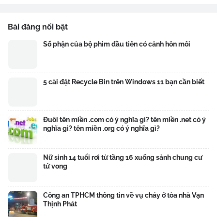
Bài đăng nổi bật
Số phận của bộ phim đầu tiên có cảnh hôn môi
5 cài đặt Recycle Bin trên Windows 11 bạn cần biết
Đuôi tên miền .com có ý nghĩa gì? tên miền .net có ý
nghĩa gì? tên miền .org có ý nghĩa gì?
Nữ sinh 14 tuổi rơi từ tầng 16 xuống sảnh chung cư
tử vong
Công an TPHCM thông tin về vụ cháy ở tòa nhà Vạn
Thịnh Phát