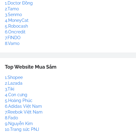
1.Doctor Đồng
2.Tamo
3.Senmo
4.MoneyCat
5.Robocash
6.Oncredit
7.FINDO
8.Vamo
Top Website Mua Sắm
1.Shopee
2.Lazada
3.Tiki
4.Con cưng
5.Hoàng Phúc
6.Adidas Việt Nam
7.Reebok Việt Nam
8.Fado
9.Nguyễn Kim
10.Trang sức PNJ