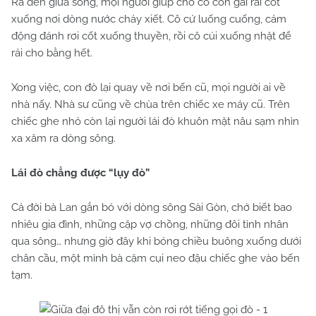
Ra đến giữa sông, mọi người giúp cho cô con gái rải cốt
xuống nơi dòng nước chảy xiết. Cô cứ luống cuống, cảm
động đánh rơi cốt xuống thuyền, rồi cô cúi xuống nhặt để
rải cho bằng hết.
Xong việc, con đò lại quay về nơi bến cũ, mọi người ai về
nhà nấy. Nhà sư cũng về chùa trên chiếc xe máy cũ. Trên
chiếc ghe nhỏ còn lại người lái đò khuôn mặt nâu sạm nhìn
xa xăm ra dòng sông.
Lái đò chẳng được “lụy đò”
Cả đời bà Lan gắn bó với dòng sông Sài Gòn, chở biết bao
nhiêu gia đình, những cặp vợ chồng, những đôi tình nhân
qua sông… nhưng giờ đây khi bóng chiều buông xuống dưới
chân cầu, một mình bà cặm cụi neo đậu chiếc ghe vào bến
tạm.