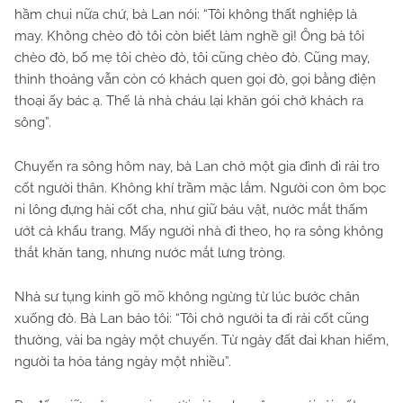
hầm chui nữa chứ, bà Lan nói: “Tôi không thất nghiệp là
may. Không chèo đò tôi còn biết làm nghề gì! Ông bà tôi
chèo đò, bố mẹ tôi chèo đò, tôi cũng chèo đò. Cũng may,
thỉnh thoảng vẫn còn có khách quen gọi đò, gọi bằng điện
thoại ấy bác ạ. Thế là nhà cháu lại khăn gói chở khách ra
sông”.
Chuyến ra sông hôm nay, bà Lan chở một gia đình đi rải tro
cốt người thân. Không khí trầm mặc lắm. Người con ôm bọc
ni lông đựng hài cốt cha, như giữ báu vật, nước mắt thấm
ướt cả khẩu trang. Mấy người nhà đi theo, họ ra sông không
thắt khăn tang, nhưng nước mắt lưng tròng.
Nhà sư tụng kinh gõ mõ không ngừng từ lúc bước chân
xuống đò. Bà Lan bảo tôi: “Tôi chở người ta đi rải cốt cũng
thường, vài ba ngày một chuyến. Từ ngày đất đai khan hiếm,
người ta hỏa táng ngày một nhiều”.