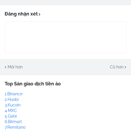
Đăng nhận xét
Mới hơn
Cũ hơn
Top Sàn giao dịch tiền ảo
1.Binance
2.Huobi
3.Kucoin
4.MXC
5.Gate
6.Bitmart
7.Remitano