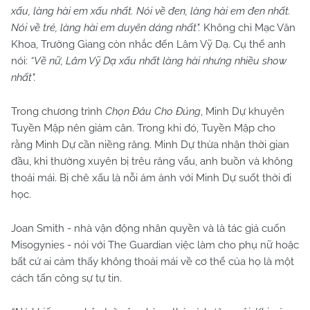
xấu, làng hài em xấu nhất. Nói về đen, làng hài em đen nhất.
Nói về trẻ, làng hài em duyên dáng nhất".
Không chỉ Mạc Văn
Khoa, Trường Giang còn nhắc đến Lâm Vỹ Dạ. Cụ thể anh
nói:
“Về nữ, Lâm Vỹ Dạ xấu nhất làng hài nhưng nhiều show
nhất".
Trong chương trình
Chọn Đâu Cho Đúng
, Minh Dự khuyên
Tuyền Mập nên giảm cân. Trong khi đó, Tuyền Mập cho
rằng Minh Dự cần niềng răng. Minh Dự thừa nhận thời gian
đầu, khi thường xuyên bị trêu răng vẩu, anh buồn và không
thoải mái. Bị chê xấu là nỗi ám ảnh với Minh Dự suốt thời đi
học.
Joan Smith - nhà vận động nhân quyền và là tác giả cuốn
Misogynies - nói với The Guardian việc làm cho phụ nữ hoặc
bất cứ ai cảm thấy không thoải mái về cơ thể của họ là một
cách tấn công sự tự tin.