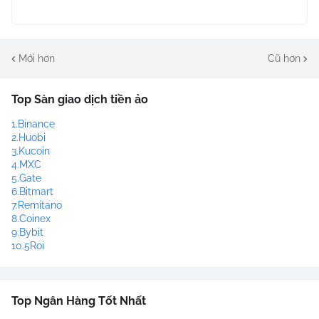
Mới hơn
Cũ hơn
Top Sàn giao dịch tiền ảo
1.Binance
2.Huobi
3.Kucoin
4.MXC
5.Gate
6.Bitmart
7.Remitano
8.Coinex
9.Bybit
10.5Roi
Top Ngân Hàng Tốt Nhất