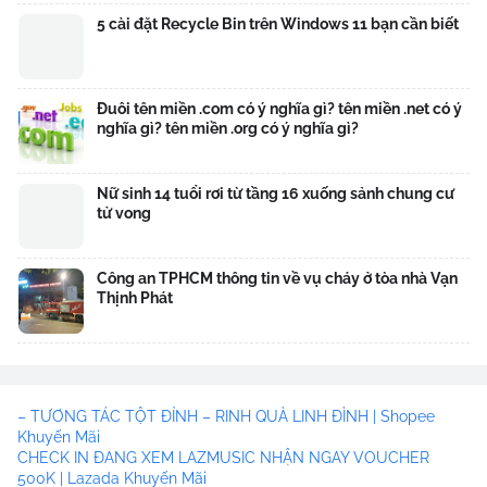
5 cài đặt Recycle Bin trên Windows 11 bạn cần biết
Đuôi tên miền .com có ý nghĩa gì? tên miền .net có ý
nghĩa gì? tên miền .org có ý nghĩa gì?
Nữ sinh 14 tuổi rơi từ tầng 16 xuống sảnh chung cư
tử vong
Công an TPHCM thông tin về vụ cháy ở tòa nhà Vạn
Thịnh Phát
– TƯƠNG TÁC TỘT ĐỈNH – RINH QUÀ LINH ĐÌNH | Shopee
Khuyến Mãi
CHECK IN ĐANG XEM LAZMUSIC NHẬN NGAY VOUCHER
500K | Lazada Khuyến Mãi