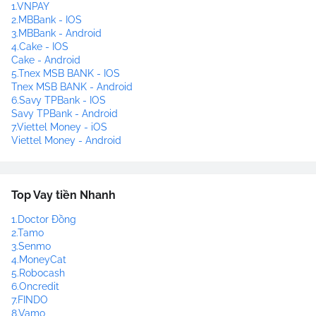
1.VNPAY
2.MBBank - IOS
3.MBBank - Android
4.Cake - IOS
Cake - Android
5.Tnex MSB BANK - IOS
Tnex MSB BANK - Android
6.Savy TPBank - IOS
Savy TPBank - Android
7.Viettel Money - iOS
Viettel Money - Android
Top Vay tiền Nhanh
1.Doctor Đồng
2.Tamo
3.Senmo
4.MoneyCat
5.Robocash
6.Oncredit
7.FINDO
8.Vamo