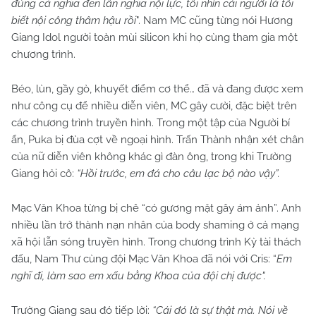
đúng cả nghĩa đen lẫn nghĩa nội lực, tôi nhìn cái người là tôi
biết nội công thâm hậu rồi
". Nam MC cũng từng nói Hương
Giang Idol người toàn mùi silicon khi họ cùng tham gia một
chương trình.
Béo, lùn, gầy gò, khuyết điểm cơ thể… đã và đang được xem
như công cụ để nhiều diễn viên, MC gây cười, đặc biệt trên
các chương trình truyền hình. Trong một tập của Người bí
ẩn, Puka bị đùa cợt về ngoại hình. Trấn Thành nhận xét chân
của nữ diễn viên không khác gì đàn ông, trong khi Trường
Giang hỏi cô:
“Hồi trước, em đá cho câu lạc bộ nào vậy”.
Mạc Văn Khoa từng bị chê “có gương mặt gây ám ảnh”. Anh
nhiều lần trở thành nạn nhân của body shaming ở cả mạng
xã hội lẫn sóng truyền hình. Trong chương trình Kỳ tài thách
đấu, Nam Thư cùng đội Mạc Văn Khoa đã nói với Cris: “
Em
nghĩ đi, làm sao em xấu bằng Khoa của đội chị được".
Trường Giang sau đó tiếp lời:
“Cái đó là sự thật mà. Nói về