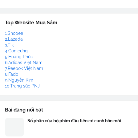
Top Website Mua Sắm
1.Shopee
2.Lazada
3.Tiki
4.Con cưng
5.Hoàng Phúc
6.Adidas Việt Nam
7.Reebok Việt Nam
8.Fado
9.Nguyễn Kim
10.Trang sức PNJ
Bài đăng nổi bật
Số phận của bộ phim đầu tiên có cảnh hôn môi