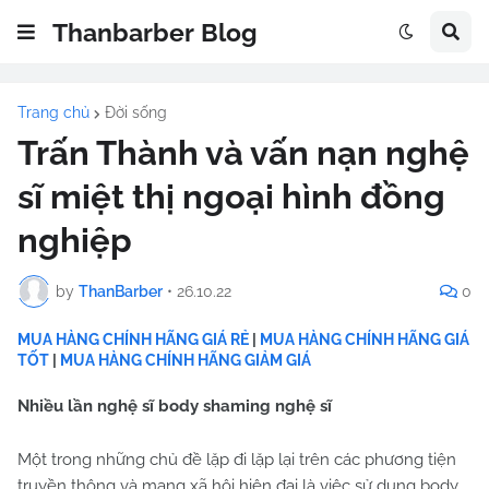
Thanbarber Blog
Trang chủ
Đời sống
Trấn Thành và vấn nạn nghệ
sĩ miệt thị ngoại hình đồng
nghiệp
by
ThanBarber
•
26.10.22
0
MUA HÀNG CHÍNH HÃNG GIÁ RẺ
|
MUA HÀNG CHÍNH HÃNG GIÁ
TỐT
|
MUA HÀNG CHÍNH HÃNG GIẢM GIÁ
Nhiều lần nghệ sĩ body shaming nghệ sĩ
Một trong những chủ đề lặp đi lặp lại trên các phương tiện
truyền thông và mạng xã hội hiện đại là việc sử dụng body