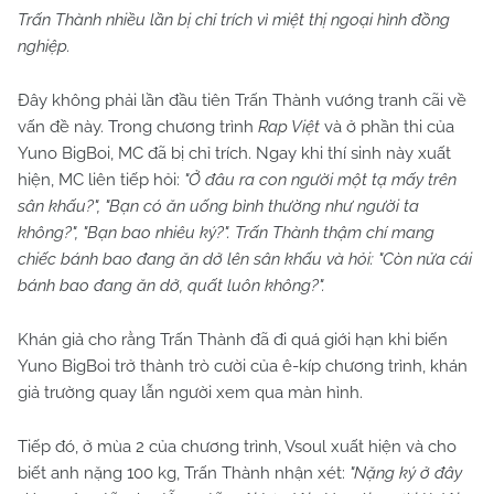
Trấn Thành nhiều lần bị chỉ trích vì miệt thị ngoại hình đồng
nghiệp.
Đây không phải lần đầu tiên Trấn Thành vướng tranh cãi về
vấn đề này. Trong chương trình
Rap Việt
và ở phần thi của
Yuno BigBoi, MC đã bị chỉ trích. Ngay khi thí sinh này xuất
hiện, MC liên tiếp hỏi:
"Ở đâu ra con người một tạ mấy trên
sân khấu?", "Bạn có ăn uống bình thường như người ta
không?", "Bạn bao nhiêu ký?". Trấn Thành thậm chí mang
chiếc bánh bao đang ăn dở lên sân khấu và hỏi: "Còn nửa cái
bánh bao đang ăn dở, quất luôn không?".
Khán giả cho rằng Trấn Thành đã đi quá giới hạn khi biến
Yuno BigBoi trở thành trò cười của ê-kíp chương trình, khán
giả trường quay lẫn người xem qua màn hình.
Tiếp đó, ở mùa 2 của chương trình, Vsoul xuất hiện và cho
biết anh nặng 100 kg, Trấn Thành nhận xét:
"Nặng ký ở đây