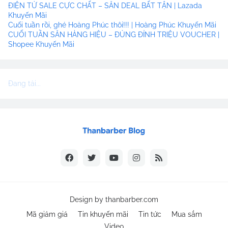
ĐIỆN TỬ SALE CỰC CHẤT – SĂN DEAL BẤT TẬN | Lazada
Khuyến Mãi
Cuối tuần rồi, ghé Hoàng Phúc thôi!!! | Hoàng Phúc Khuyến Mãi
CUỐI TUẦN SĂN HÀNG HIỆU – ĐỦNG ĐỈNH TRIỆU VOUCHER |
Shopee Khuyến Mãi
Đang tải...
Design by
thanbarber.com
Mã giảm giá
Tin khuyến mãi
Tin tức
Mua sắm
Video