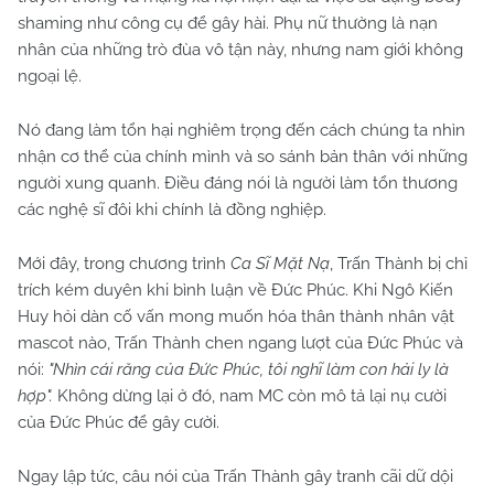
shaming như công cụ để gây hài. Phụ nữ thường là nạn
nhân của những trò đùa vô tận này, nhưng nam giới không
ngoại lệ.
Nó đang làm tổn hại nghiêm trọng đến cách chúng ta nhìn
nhận cơ thể của chính mình và so sánh bản thân với những
người xung quanh. Điều đáng nói là người làm tổn thương
các nghệ sĩ đôi khi chính là đồng nghiệp.
Mới đây, trong chương trình
Ca Sĩ Mặt Nạ
, Trấn Thành bị chỉ
trích kém duyên khi bình luận về Đức Phúc. Khi Ngô Kiến
Huy hỏi dàn cố vấn mong muốn hóa thân thành nhân vật
mascot nào, Trấn Thành chen ngang lượt của Đức Phúc và
nói:
"Nhìn cái răng của Đức Phúc, tôi nghĩ làm con hải ly là
hợp".
Không dừng lại ở đó, nam MC còn mô tả lại nụ cười
của Đức Phúc để gây cười.
Ngay lập tức, câu nói của Trấn Thành gây tranh cãi dữ dội