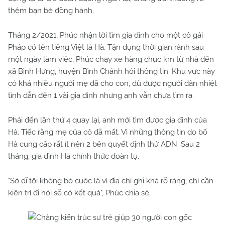
thêm bạn bè đồng hành.
Tháng 2/2021, Phúc nhận lời tìm gia đình cho một cô gái
Pháp có tên tiếng Việt là Hà. Tận dụng thời gian rảnh sau
một ngày làm việc, Phúc chạy xe hàng chục km từ nhà đến
xã Bình Hưng, huyện Bình Chánh hỏi thông tin. Khu vực này
có khá nhiều người mẹ đã cho con, dù được người dân nhiệt
tình dẫn đến 1 vài gia đình nhưng anh vẫn chưa tìm ra.
Phải đến lần thứ 4 quay lại, anh mới tìm được gia đình của
Hà. Tiếc rằng mẹ của cô đã mất. Vì những thông tin do bố
Hà cung cấp rất ít nên 2 bên quyết định thử ADN. Sau 2
tháng, gia đình Hà chính thức đoàn tụ.
"Sở dĩ tôi không bỏ cuộc là vì địa chỉ ghi khá rõ ràng, chỉ cần
kiên trì đi hỏi sẽ có kết quả", Phúc chia sẻ.