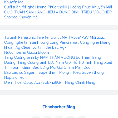
Khuyến Mãi
Cuối tuần rồi, ghé Hoàng Phúc thôi!!! | Hoàng Phúc Khuyến Mãi
CUỐI TUẦN SĂN HÀNG HIỆU – ĐỦNG ĐỈNH TRIỆU VOUCHER |
Shopee Khuyến Mãi
Tủ lạnh Panasonic Inverter 234 lít NR-TV261APSV Mới 2021
Công nghệ làm lạnh vòng cung Panorama , Công nghệ kháng
khuẩn Ag Clean với tinh thể bạc Ag+
Nước hoa nữ Gucci Bloom
Tăng Cường Sinh Lý NAM THẬN VƯƠNG Bổ Thận Tráng
Dương, Tăng Cường Sinh Lực Nam Giới Hỗ Trợ Tình Trạng Xuất
Tinh Sớm, Giảm Đau Lưng Mỏi Gối Chậm Mãn Dục
Bao cao su Sagami Superthin – Mỏng – Kiểu truyền thống –
Hộp 2 chiếc
Điện Thoại Oppo A74 (8GB/128G) – Hàng Chính Hãng