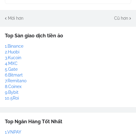
Mới hơn
Cũ hơn
Top Sàn giao dịch tiền ảo
1.Binance
2.Huobi
3.Kucoin
4.MXC
5.Gate
6.Bitmart
7.Remitano
8.Coinex
9.Bybit
10.5Roi
Top Ngân Hàng Tốt Nhất
1.VNPAY