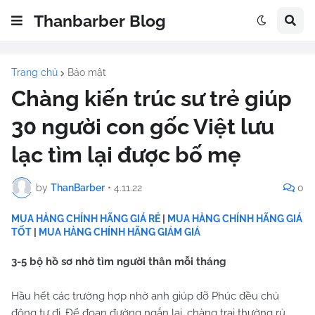
Thanbarber Blog
Trang chủ
Bảo mật
Chàng kiến trúc sư trẻ giúp
30 người con gốc Việt lưu
lạc tìm lại được bố mẹ
by
ThanBarber
•
4.11.22
0
MUA HÀNG CHÍNH HÃNG GIÁ RẺ
|
MUA HÀNG CHÍNH HÃNG GIÁ
TỐT
|
MUA HÀNG CHÍNH HÃNG GIẢM GIÁ
3-5 bộ hồ sơ nhờ tìm người thân mỗi tháng
Hầu hết các trường hợp nhờ anh giúp đỡ Phúc đều chủ
động tự đi. Để đoạn đường ngắn lại, chàng trai thường rủ