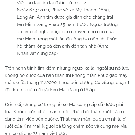
Ngày 6/3/2021, Phúc về xã Mỹ Thạnh Đông,
Long An. Anh tìm được gia đình cho chàng trai
tên Minh, sang Pháp 25 năm trước. Người trưởng
ấp tình cờ nghe được câu chuyện cho con của
mẹ Minh trong một lần đi uống bia nên khi Phúc
hỏi thăm, ông đã dẫn anh đến tận nhà (Ảnh:
Nhân vật cung cấp).
Trên hành trình tìm kiếm những người xa lạ, ngoài sự nỗ lực,
không bỏ cuộc của bản thân thì không ít lần Phúc gặp may
mắn. Giữa tháng 11/2020, Phúc đến đường Cô Giang, quận 1
để tìm mẹ của cô gái Kim Mai, đang ở Pháp.
Đến nơi, chung cư trong hồ sơ Mai cung cấp đã được giải
tỏa. Không còn chút manh mối, Phúc hỏi thăm một bà cụ
đang làm việc bên đường. Thật may mắn, bà cụ chính là dì
ruột của Kim Mai. Người đã từng chăm sóc và cùng mẹ Mai
ẵm cô đi cho 22 năm về trước.