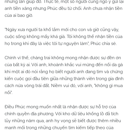
những lần giúp đỡ. Thực tế, một số người cũng ngỏ ý gửi lại
anh tiền xăng nhưng Phúc đều từ chối. Anh chưa nhận tiền
của ai bao giờ.
"Ngày xưa người ta khổ lắm mới cho con và giờ cũng vậy,
cuộc sống không mấy khá giả. Tôi không thể nhận tiền của
họ trong khi đây là việc tôi tự nguyện làm", Phúc chia sẻ.
Chính vì thế, chàng trai không mong nhận được sự đền ơn
của bất kỳ ai. Với anh, khoảnh khắc vui mừng đến nổi da gà
khi một ai đó nói rằng họ biết người anh đang tìm và chứng
kiến cuộc gọi đầu tiên giữa những thành viên trong gia đình
cách nửa vòng trái đất. Niềm vui đó, với anh, "không gì mua
nổi".
Điều Phúc mong muốn nhất là nhận được sự hỗ trợ của
chính quyền địa phương. Với kho dữ liệu khổng lồ đã tích
lũy những năm qua, anh hy vọng sẽ biết được thêm nhiều
manh mối trong những chuyến tìm kiếm tiếp theo của