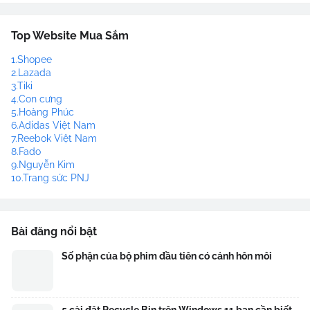
Top Website Mua Sắm
1.Shopee
2.Lazada
3.Tiki
4.Con cưng
5.Hoàng Phúc
6.Adidas Việt Nam
7.Reebok Việt Nam
8.Fado
9.Nguyễn Kim
10.Trang sức PNJ
Bài đăng nổi bật
Số phận của bộ phim đầu tiên có cảnh hôn môi