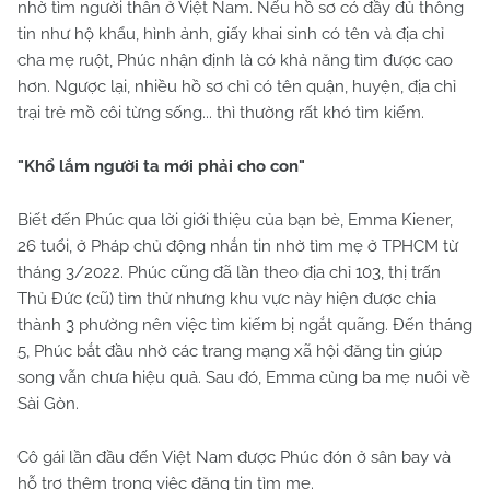
nhờ tìm người thân ở Việt Nam. Nếu hồ sơ có đầy đủ thông
tin như hộ khẩu, hình ảnh, giấy khai sinh có tên và địa chỉ
cha mẹ ruột, Phúc nhận định là có khả năng tìm được cao
hơn. Ngược lại, nhiều hồ sơ chỉ có tên quận, huyện, địa chỉ
trại trẻ mồ côi từng sống... thì thường rất khó tìm kiếm.
"Khổ lắm người ta mới phải cho con"
Biết đến Phúc qua lời giới thiệu của bạn bè, Emma Kiener,
26 tuổi, ở Pháp chủ động nhắn tin nhờ tìm mẹ ở TPHCM từ
tháng 3/2022. Phúc cũng đã lần theo địa chỉ 103, thị trấn
Thủ Đức (cũ) tìm thử nhưng khu vực này hiện được chia
thành 3 phường nên việc tìm kiếm bị ngắt quãng. Đến tháng
5, Phúc bắt đầu nhờ các trang mạng xã hội đăng tin giúp
song vẫn chưa hiệu quả. Sau đó, Emma cùng ba mẹ nuôi về
Sài Gòn.
Cô gái lần đầu đến Việt Nam được Phúc đón ở sân bay và
hỗ trợ thêm trong việc đăng tin tìm mẹ.