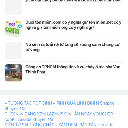
5 cài đặt Recycle Bin trên Windows 11 bạn cần biết
Đuôi tên miền .com có ý nghĩa gì? tên miền .net có ý
nghĩa gì? tên miền .org có ý nghĩa gì?
Nữ sinh 14 tuổi rơi từ tầng 16 xuống sảnh chung cư
tử vong
Công an TPHCM thông tin về vụ cháy ở tòa nhà Vạn
Thịnh Phát
– TƯƠNG TÁC TỘT ĐỈNH – RINH QUÀ LINH ĐÌNH | Shopee
Khuyến Mãi
CHECK IN ĐANG XEM LAZMUSIC NHẬN NGAY VOUCHER
500K | Lazada Khuyến Mãi
ĐIỆN TỬ SALE CỰC CHẤT – SĂN DEAL BẤT TẬN | Lazada