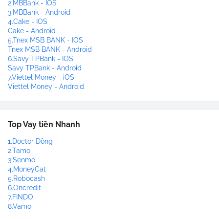
2.MBBank - IOS
3.MBBank - Android
4.Cake - IOS
Cake - Android
5.Tnex MSB BANK - IOS
Tnex MSB BANK - Android
6.Savy TPBank - IOS
Savy TPBank - Android
7.Viettel Money - iOS
Viettel Money - Android
Top Vay tiền Nhanh
1.Doctor Đồng
2.Tamo
3.Senmo
4.MoneyCat
5.Robocash
6.Oncredit
7.FINDO
8.Vamo