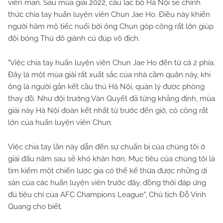
viên mãn. Sau mùa giải 2022, câu lạc bộ Hà Nội sẽ chính
thức chia tay huấn luyện viên Chun Jae Ho. Điều này khiến
người hâm mộ tiếc nuối bởi ông Chun góp công rất lớn giúp
đội bóng Thủ đô giành cú đúp vô địch.
"Việc chia tay huấn luyện viên Chun Jae Ho đến từ cả 2 phía.
Đây là một mùa giải rất xuất sắc của nhà cầm quân này, khi
ông là người gắn kết cầu thủ Hà Nội, quản lý được phòng
thay đồ. Như đội trưởng Văn Quyết đã từng khẳng định, mùa
giải này Hà Nội đoàn kết nhất từ trước đến giờ, có công rất
lớn của huấn luyện viên Chun.
Việc chia tay lần này dẫn đến sự chuẩn bị của chúng tôi ở
giải đấu năm sau sẽ khó khăn hơn. Mục tiêu của chúng tôi là
tìm kiếm một chiến lược gia có thể kế thừa được những di
sản của các huấn luyện viên trước đây, đồng thời đáp ứng
đủ tiêu chí của AFC Champions League", Chủ tịch Đỗ Vinh
Quang cho biết.