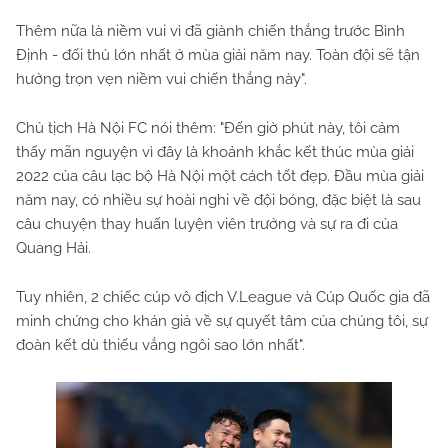
Thêm nữa là niềm vui vì đã giành chiến thắng trước Bình
Định - đối thủ lớn nhất ở mùa giải năm nay. Toàn đội sẽ tận
hưởng trọn vẹn niềm vui chiến thắng này".
Chủ tịch Hà Nội FC nói thêm: "Đến giờ phút này, tôi cảm
thấy mãn nguyện vì đây là khoảnh khắc kết thúc mùa giải
2022 của câu lạc bộ Hà Nội một cách tốt đẹp. Đầu mùa giải
năm nay, có nhiều sự hoài nghi về đội bóng, đặc biệt là sau
câu chuyện thay huấn luyện viên trưởng và sự ra đi của
Quang Hải.
Tuy nhiên, 2 chiếc cúp vô địch V.League và Cúp Quốc gia đã
minh chứng cho khán giả về sự quyết tâm của chúng tôi, sự
đoàn kết dù thiếu vắng ngôi sao lớn nhất".