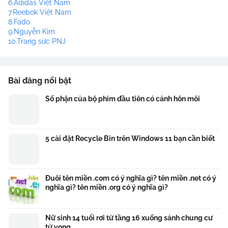
6.Adidas Việt Nam
7.Reebok Việt Nam
8.Fado
9.Nguyễn Kim
10.Trang sức PNJ
Bài đăng nổi bật
Số phận của bộ phim đầu tiên có cảnh hôn môi
5 cài đặt Recycle Bin trên Windows 11 bạn cần biết
Đuôi tên miền .com có ý nghĩa gì? tên miền .net có ý
nghĩa gì? tên miền .org có ý nghĩa gì?
Nữ sinh 14 tuổi rơi từ tầng 16 xuống sảnh chung cư
tử vong