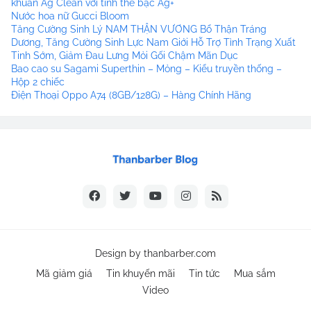
khuẩn Ag Clean với tinh thể bạc Ag+
Nước hoa nữ Gucci Bloom
Tăng Cường Sinh Lý NAM THẬN VƯƠNG Bổ Thận Tráng
Dương, Tăng Cường Sinh Lực Nam Giới Hỗ Trợ Tình Trạng Xuất
Tinh Sớm, Giảm Đau Lưng Mỏi Gối Chậm Mãn Dục
Bao cao su Sagami Superthin – Mỏng – Kiểu truyền thống –
Hộp 2 chiếc
Điện Thoại Oppo A74 (8GB/128G) – Hàng Chính Hãng
Design by
thanbarber.com
Mã giảm giá
Tin khuyến mãi
Tin tức
Mua sắm
Video