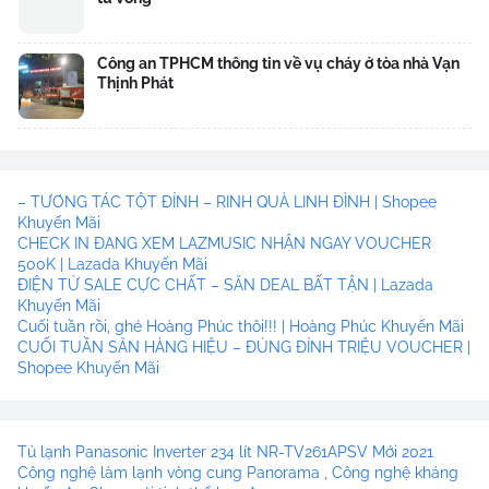
Công an TPHCM thông tin về vụ cháy ở tòa nhà Vạn
Thịnh Phát
– TƯƠNG TÁC TỘT ĐỈNH – RINH QUÀ LINH ĐÌNH | Shopee
Khuyến Mãi
CHECK IN ĐANG XEM LAZMUSIC NHẬN NGAY VOUCHER
500K | Lazada Khuyến Mãi
ĐIỆN TỬ SALE CỰC CHẤT – SĂN DEAL BẤT TẬN | Lazada
Khuyến Mãi
Cuối tuần rồi, ghé Hoàng Phúc thôi!!! | Hoàng Phúc Khuyến Mãi
CUỐI TUẦN SĂN HÀNG HIỆU – ĐỦNG ĐỈNH TRIỆU VOUCHER |
Shopee Khuyến Mãi
Tủ lạnh Panasonic Inverter 234 lít NR-TV261APSV Mới 2021
Công nghệ làm lạnh vòng cung Panorama , Công nghệ kháng