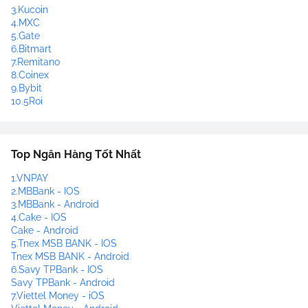
3.Kucoin
4.MXC
5.Gate
6.Bitmart
7.Remitano
8.Coinex
9.Bybit
10.5Roi
Top Ngân Hàng Tốt Nhất
1.VNPAY
2.MBBank - IOS
3.MBBank - Android
4.Cake - IOS
Cake - Android
5.Tnex MSB BANK - IOS
Tnex MSB BANK - Android
6.Savy TPBank - IOS
Savy TPBank - Android
7.Viettel Money - iOS