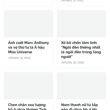
January 31, 2023
Ảnh cưới Marc Anthony
Xô bồ chốn tâm linh:
và vợ thứ tư là Á hậu
"Ngôi đền thiêng nhất
Miss Universe
là ngôi đền trong lòng
người"
January 31, 2023
January 30, 2023
Chen chân xoa tượng
Nam thanh nữ tú tấp
hổ ở chùa Hương Tích
nập đi chùa Hà ở Hà