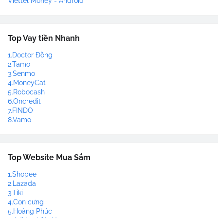
Viettel Money - Android
Top Vay tiền Nhanh
1.Doctor Đồng
2.Tamo
3.Senmo
4.MoneyCat
5.Robocash
6.Oncredit
7.FINDO
8.Vamo
Top Website Mua Sắm
1.Shopee
2.Lazada
3.Tiki
4.Con cưng
5.Hoàng Phúc