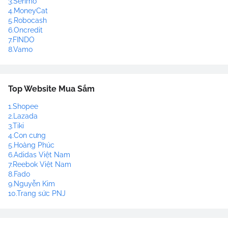
3.Senmo
4.MoneyCat
5.Robocash
6.Oncredit
7.FINDO
8.Vamo
Top Website Mua Sắm
1.Shopee
2.Lazada
3.Tiki
4.Con cưng
5.Hoàng Phúc
6.Adidas Việt Nam
7.Reebok Việt Nam
8.Fado
9.Nguyễn Kim
10.Trang sức PNJ