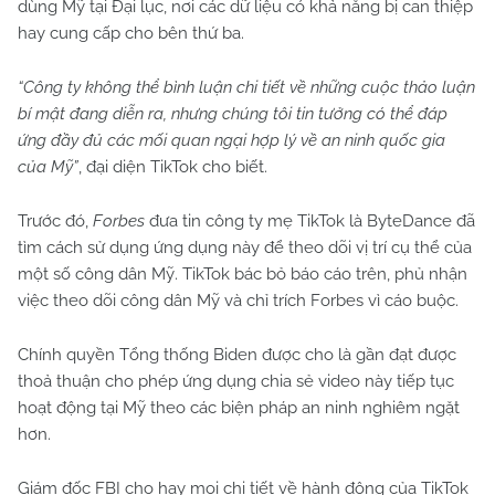
dùng Mỹ tại Đại lục, nơi các dữ liệu có khả năng bị can thiệp
hay cung cấp cho bên thứ ba.
“Công ty không thể bình luận chi tiết về những cuộc thảo luận
bí mật đang diễn ra, nhưng chúng tôi tin tưởng có thể đáp
ứng đầy đủ các mối quan ngại hợp lý về an ninh quốc gia
của Mỹ”
, đại diện TikTok cho biết.
Trước đó,
Forbes
đưa tin công ty mẹ TikTok là ByteDance đã
tìm cách sử dụng ứng dụng này để theo dõi vị trí cụ thể của
một số công dân Mỹ. TikTok bác bỏ báo cáo trên, phủ nhận
việc theo dõi công dân Mỹ và chỉ trích Forbes vì cáo buộc.
Chính quyền Tổng thống Biden được cho là gần đạt được
thoả thuận cho phép ứng dụng chia sẻ video này tiếp tục
hoạt động tại Mỹ theo các biện pháp an ninh nghiêm ngặt
hơn.
Giám đốc FBI cho hay mọi chi tiết về hành động của TikTok