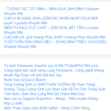
– TƯƠNG TÁC TỘT ĐỈNH – RINH QUÀ LINH ĐÌNH | Shopee
Khuyến Mãi
CHECK IN ĐANG XEM LAZMUSIC NHẬN NGAY VOUCHER
500K | Lazada Khuyến Mãi
ĐIỆN TỬ SALE CỰC CHẤT – SĂN DEAL BẤT TẬN | Lazada
Khuyến Mãi
Cuối tuần rồi, ghé Hoàng Phúc thôi!!! | Hoàng Phúc Khuyến Mãi
CUỐI TUẦN SĂN HÀNG HIỆU – ĐỦNG ĐỈNH TRIỆU VOUCHER |
Shopee Khuyến Mãi
Tủ lạnh Panasonic Inverter 234 lít NR-TV261APSV Mới 2021
Công nghệ làm lạnh vòng cung Panorama , Công nghệ kháng
khuẩn Ag Clean với tinh thể bạc Ag+
Nước hoa nữ Gucci Bloom
Tăng Cường Sinh Lý NAM THẬN VƯƠNG Bổ Thận Tráng
Dương, Tăng Cường Sinh Lực Nam Giới Hỗ Trợ Tình Trạng Xuất
Tinh Sớm, Giảm Đau Lưng Mỏi Gối Chậm Mãn Dục
Bao cao su Sagami Superthin – Mỏng – Kiểu truyền thống –
Hộp 2 chiếc
Điện Thoại Oppo A74 (8GB/128G) – Hàng Chính Hãng