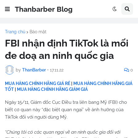
Thanbarber Blog
Trang chủ
Bảo mật
FBI nhận định TikTok là mối
đe doạ an ninh quốc gia
by
ThanBarber
•
17.11.22
0
MUA HÀNG CHÍNH HÃNG GIÁ RẺ
|
MUA HÀNG CHÍNH HÃNG GIÁ
TỐT
|
MUA HÀNG CHÍNH HÃNG GIẢM GIÁ
Ngày 15/11, Giám đốc Cục Điều tra liên bang Mỹ (FBI) cho
biết cơ quan này “đặc biệt quan ngại” về ảnh hưởng của
TikTok đối với người dùng Mỹ.
“Chúng tôi có các quan ngại về an ninh quốc gia đối với