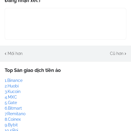
Đăng nhận xét
Mới hơn
Cũ hơn
Top Sàn giao dịch tiền ảo
1.Binance
2.Huobi
3.Kucoin
4.MXC
5.Gate
6.Bitmart
7.Remitano
8.Coinex
9.Bybit
10.5Roi