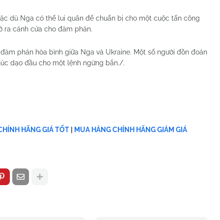
 mặc dù Nga có thể lui quân để chuẩn bị cho một cuộc tấn công
ở ra cánh cửa cho đàm phán.
ến đàm phán hòa bình giữa Nga và Ukraine. Một số người đồn đoán
khúc dạo đầu cho một lệnh ngừng bắn./.
HÍNH HÃNG GIÁ TỐT
|
MUA HÀNG CHÍNH HÃNG GIẢM GIÁ