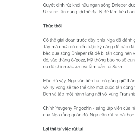
Quyết định rút khỏi hữu ngạn sông Dnieper đượ
Ukraine tận dụng lợi thế địa lý để làm tiêu ha
Thức thời
Có thể giai đoạn trước đây phía Nga đã đánh gi
Tây mà chưa có chiến lược kỹ càng để bảo đả
bắc qua sông Dnieper rất dễ bị tấn công nên v
đó, vào tháng 8/2022, Mỹ thông báo họ sẽ cu
có độ chính xác 4m và tầm bắn tới 80km.
Mặc dù vậy, Nga vẫn tiếp tục cố gắng giữ thà
với hy vọng sẽ tạo thế cho một cuộc tấn công 
Đen và lập một hành lang nối với vùng Transnis
Chính Yevgeny Prigozhin - sáng lập viên của 
của Nga rằng quân đội Nga cần rút ra bài học 
Lợi thế từ việc rút lui