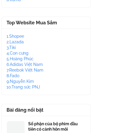
Top Website Mua Sắm
1.Shopee
2.Lazada
3.Tiki
4.Con cưng
5.Hoàng Phúc
6.Adidas Việt Nam
7.Reebok Việt Nam
8.Fado
9.Nguyễn Kim
10.Trang sức PNJ
Bài đăng nổi bật
Số phận của bộ phim đầu
tiên có cảnh hôn môi