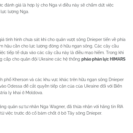
c đánh giá là hợp lý cho Nga vì điều này sẽ chấm dứt việc
o lực lượng Nga.
á tình hình chưa sát khi cho quân vượt sông Dnieper tiến về phía
m hậu cần cho lực lượng đóng ở hữu ngạn sông. Các cây cầu
iệc tiếp tế dựa vào các cây cầu này là điều mạo hiểm. Trong khi
ng cấp cho quân đội Ukraine các hệ thống
pháo phản lực HIMARS
nh phố Kherson và các khu vực khác trên hữu ngạn sông Dnieper
vào Odessa để cắt quyền tiếp cận của của Ukraine đối với Biển
tria ly khai ở Moldova.
hãng quân sự tư nhân Nga Wagner, đã thừa nhận với hãng tin RIA
từ việc trước đó cố bám chốt ở bờ Tây sông Dnieper.