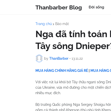
Thanbarber Blog
Đời sống
Trang chủ
Bảo mật
Nga đã tính toán 
Tây sông Dnieper
by
ThanBarber
•
13.11.22
MUA HÀNG CHÍNH HÃNG GIÁ RẺ
|
MUA HÀNG C
Với việc rút lui khỏi bờ Tây (hữu ngạn) sông D
của Ukraine, vừa mở đường cho một chiến dịch
nhiều mục đích.
Bộ trưởng Quốc phòng Nga Sergey Shoigu hôm 
gồm cả thành phố Kherson (thủ phủ tỉnh Kherso