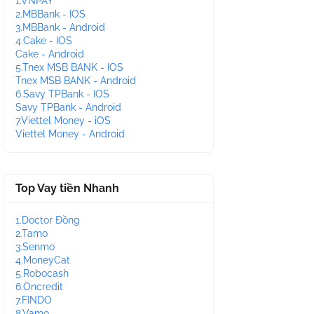
1.VNPAY
2.MBBank - IOS
3.MBBank - Android
4.Cake - IOS
Cake - Android
5.Tnex MSB BANK - IOS
Tnex MSB BANK - Android
6.Savy TPBank - IOS
Savy TPBank - Android
7.Viettel Money - iOS
Viettel Money - Android
Top Vay tiền Nhanh
1.Doctor Đồng
2.Tamo
3.Senmo
4.MoneyCat
5.Robocash
6.Oncredit
7.FINDO
8.Vamo