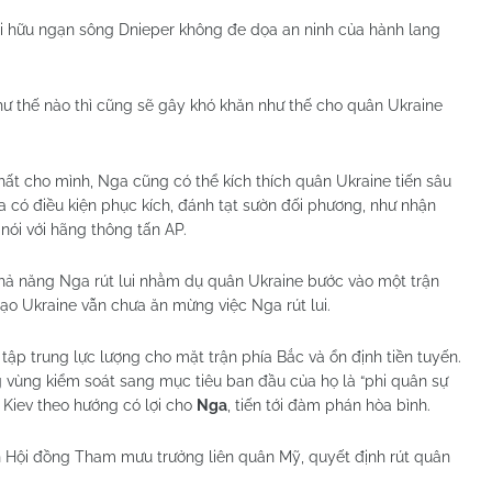
ỏi hữu ngạn sông Dnieper không đe dọa an ninh của hành lang
hư thế nào thì cũng sẽ gây khó khăn như thế cho quân Ukraine
hất cho mình, Nga cũng có thể kích thích quân Ukraine tiến sâu
có điều kiện phục kích, đánh tạt sườn đối phương, như nhận
nói với hãng thông tấn AP.
hả năng Nga rút lui nhằm dụ quân Ukraine bước vào một trận
h đạo Ukraine vẫn chưa ăn mừng việc Nga rút lui.
 tập trung lực lượng cho mặt trận phía Bắc và ổn định tiền tuyến.
vùng kiểm soát sang mục tiêu ban đầu của họ là “phi quân sự
 Kiev theo hướng có lợi cho
Nga
, tiến tới đàm phán hòa bình.
h Hội đồng Tham mưu trưởng liên quân Mỹ, quyết định rút quân