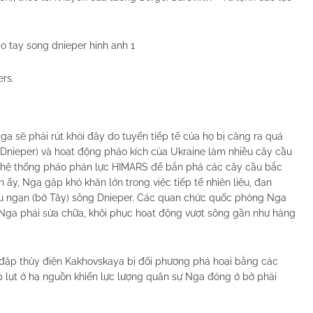
ers.
ga sẽ phải rút khỏi đây do tuyến tiếp tế của họ bị căng ra quá
 Dnieper) và hoạt động pháo kích của Ukraine làm nhiều cây cầu
ng hệ thống pháo phản lực HIMARS để bắn phá các cây cầu bắc
 ấy, Nga gặp khó khăn lớn trong việc tiếp tế nhiên liệu, đạn
ữu ngạn (bờ Tây) sông Dnieper. Các quan chức quốc phòng Nga
h Nga phải sửa chữa, khôi phục hoạt động vượt sông gần như hàng
g đập thủy điện Kakhovskaya bị đối phương phá hoại bằng các
p lụt ở hạ nguồn khiến lực lượng quân sự Nga đóng ở bờ phải