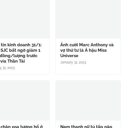
tin kinh doanh 31/1:
Ảnh cưới Marc Anthony và
 SJC bất ngờ giảm 1
vợ thứ tư là Á hậu Miss
 đồng/lượng trước
Universe
vía Thần Tài
January 31, 2023
y 31, 2023
 chân xoa tượng hổ ở
Nam thanh nữ tú tấp nập