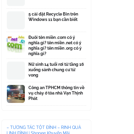
5 cài đặt Recycle Bin trên
Windows 11 bạn cần biết
Đuôi tên miền .com có ý
nghĩa gì? tên miền .net có ý
nghĩa gì? tên miền .org có ý
nghĩa gì?
Nữ sinh 14 tuổi rơi từ tầng 16
xuống sảnh chung cư tử
vong
Công an TPHCM thông tin về
vụ cháy ở tòa nhà Vạn Thịnh
Phát
– TƯƠNG TÁC TỘT ĐỈNH – RINH QUÀ
LINH ĐÌNH | Shopee Khuyến Mãi