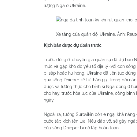
lượng Nga ở Ukraine.
Xe tăng của quân đội Ukraine. Ảnh: Reut
Kịch bản được dự đoán trước
Trước đó, giới chuyên gia quân sự đã dự báo N
mức và gặp khó do yếu tố địa lý (với con sông
bị sập hoặc hư hỏng. Ukraine đã liên tục dù
qua sông Dnieper kể từ tháng 9. Trong bối cảnh
dược và lương thực cho binh sĩ Nga đóng ở h
cho hay, trước hỏa lực của Ukraine, công bin
ngày.
Ngoài ra, tướng Surovikin còn e ngại khả năn
cuộc tập kích tên lửa. Nếu đập vỡ, sẽ gây ngậ
của sông Dnieper bị cô lập hoàn toàn.