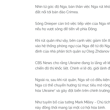
Nhìn từ góc độ Nga, bản thân việc Nga rút kh
đất nối tới bán đảo Crimea.
Sông Dnieper cản trở việc tiếp viện của Nga n
nếu họ vượt sông để tiến về phía Đông.
Khi rút quân như vậy, bên cạnh việc giảm tổn t
vào hệ thống phòng ngự của Nga để từ đó Nga 
định của nhà phân tích quân sự Oleg Zhdanov 
CBS News cho rằng Ukraine đang lo lắng về k
chiến đô thị khốc liệt. Chính vì lẽ đó, giới lãn
Ngoài ra, sau khi rút quân, Nga sẽ có điều kiện
Nga có thể chuyển hướng từ mục tiêu mở rộng 
hóa Ukraine” và gây đột biến trên chính trường
Như tuyên bố của tướng Mark Milley - Chủ tịc
này đồng thời mang lại một cơ hội hòa bình.