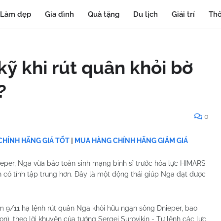
Làm đẹp
Gia đình
Quà tặng
Du lịch
Giải trí
Thô
kỹ khi rút quân khỏi bờ
?
0
HÍNH HÃNG GIÁ TỐT
|
MUA HÀNG CHÍNH HÃNG GIẢM GIÁ
nieper, Nga vừa bảo toàn sinh mạng binh sĩ trước hỏa lực HIMARS
 có tính tập trung hơn. Đây là một động thái giúp Nga đạt được
9/11 hạ lệnh rút quân Nga khỏi hữu ngạn sông Dnieper, bao
n), theo lời khuyên của tướng Sergei Surovikin - Tư lệnh các lực