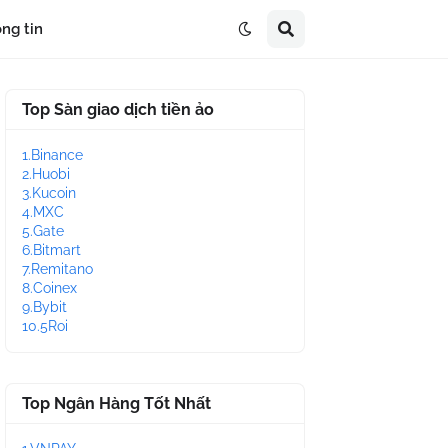
ng tin
Top Sàn giao dịch tiền ảo
1.Binance
2.Huobi
3.Kucoin
4.MXC
5.Gate
6.Bitmart
7.Remitano
8.Coinex
9.Bybit
10.5Roi
Top Ngân Hàng Tốt Nhất