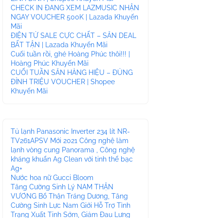
CHECK IN ĐANG XEM LAZMUSIC NHẬN
NGAY VOUCHER 500K | Lazada Khuyến
Mãi
ĐIỆN TỬ SALE CỰC CHẤT – SĂN DEAL
BẤT TẬN | Lazada Khuyến Mãi
Cuối tuần rồi, ghé Hoàng Phúc thôi!!! |
Hoàng Phúc Khuyến Mãi
CUỐI TUẦN SĂN HÀNG HIỆU – ĐỦNG
ĐỈNH TRIỆU VOUCHER | Shopee
Khuyến Mãi
Tủ lạnh Panasonic Inverter 234 lít NR-
TV261APSV Mới 2021 Công nghệ làm
lạnh vòng cung Panorama , Công nghệ
kháng khuẩn Ag Clean với tinh thể bạc
Ag+
Nước hoa nữ Gucci Bloom
Tăng Cường Sinh Lý NAM THẬN
VƯƠNG Bổ Thận Tráng Dương, Tăng
Cường Sinh Lực Nam Giới Hỗ Trợ Tình
Trạng Xuất Tinh Sớm, Giảm Đau Lưng