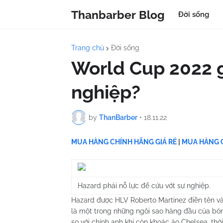
Thanbarber Blog
Đời sống
Trang chủ
Đời sống
World Cup 2022 g
nghiệp?
by
ThanBarber
•
18.11.22
MUA HÀNG CHÍNH HÃNG GIÁ RẺ
|
MUA HÀNG C
Hazard phải nỗ lực để cứu vớt sự nghiệp.
Hazard được HLV Roberto Martinez điền tên v
là một trong những ngôi sao hàng đầu của bóng đ
so với chính anh khi còn khoác áo Chelsea, thờ