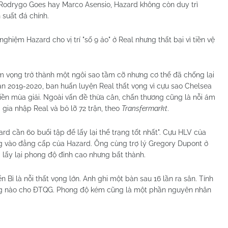
, Rodrygo Goes hay Marco Asensio, Hazard không còn duy trì
suất đá chính.
hiệm Hazard cho vị trí "số 9 ảo" ở Real nhưng thất bại vì tiền vệ
m vọng trở thành một ngôi sao tầm cỡ nhưng cơ thể đã chống lại
oạn 2019-2020, ban huấn luyện Real thất vọng vì cựu sao Chelsea
 tiền mùa giải. Ngoài vấn đề thừa cân, chấn thương cũng là nỗi ám
gia nhập Real và bỏ lỡ 72 trận, theo
Transfermarkt
.
rd cần 60 buổi tập để lấy lại thể trạng tốt nhất". Cựu HLV của
ng vào đẳng cấp của Hazard. Ông cùng trợ lý Gregory Dupont ở
g lấy lại phong độ đỉnh cao nhưng bất thành.
 Bỉ là nỗi thất vọng lớn. Anh ghi một bàn sau 16 lần ra sân. Tính
ng nào cho ĐTQG. Phong độ kém cũng là một phần nguyên nhân
.