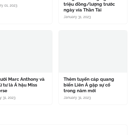
triệu đồng/lượng trước
ry 01, 2023
ngày vía Thần Tài
January 31, 2023
cưới Marc Anthony và
Thêm tuyến cáp quang
ứ tư là Á hậu Miss
biển Liên Á gặp sự cố
erse
trong năm mới
y 31, 2023
January 31, 2023