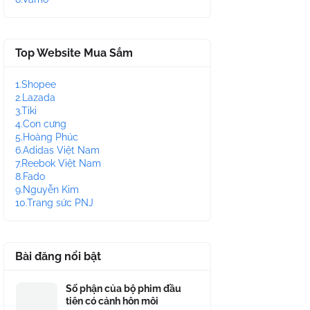
Top Website Mua Sắm
1.Shopee
2.Lazada
3.Tiki
4.Con cưng
5.Hoàng Phúc
6.Adidas Việt Nam
7.Reebok Việt Nam
8.Fado
9.Nguyễn Kim
10.Trang sức PNJ
Bài đăng nổi bật
Số phận của bộ phim đầu
tiên có cảnh hôn môi