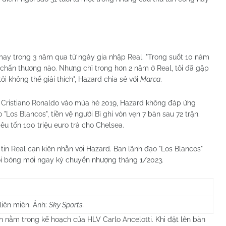
ay trong 3 năm qua từ ngày gia nhập Real. "Trong suốt 10 năm
 chấn thương nào. Nhưng chỉ trong hơn 2 năm ở Real, tôi đã gặp
i không thể giải thích", Hazard chia sẻ với
Marca
.
a Cristiano Ronaldo vào mùa hè 2019, Hazard không đáp ứng
"Los Blancos", tiền vệ người Bỉ ghi vỏn vẹn 7 bàn sau 72 trận.
iêu tốn 100 triệu euro trả cho Chelsea.
in Real cạn kiên nhẫn với Hazard. Ban lãnh đạo "Los Blancos"
đội bóng mới ngay kỳ chuyển nhượng tháng 1/2023.
liên miên. Ảnh:
Sky Sports.
n nằm trong kế hoạch của HLV Carlo Ancelotti. Khi đặt lên bàn