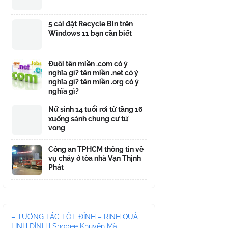
5 cài đặt Recycle Bin trên
Windows 11 bạn cần biết
Đuôi tên miền .com có ý
nghĩa gì? tên miền .net có ý
nghĩa gì? tên miền .org có ý
nghĩa gì?
Nữ sinh 14 tuổi rơi từ tầng 16
xuống sảnh chung cư tử
vong
Công an TPHCM thông tin về
vụ cháy ở tòa nhà Vạn Thịnh
Phát
– TƯƠNG TÁC TỘT ĐỈNH – RINH QUÀ
LINH ĐÌNH | Shopee Khuyến Mãi