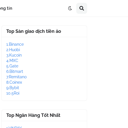
ng tin
Top Sàn giao dịch tiền ảo
1.Binance
2.Huobi
3.Kucoin
4.MXC
5.Gate
6.Bitmart
7.Remitano
8.Coinex
9.Bybit
10.5Roi
Top Ngân Hàng Tốt Nhất