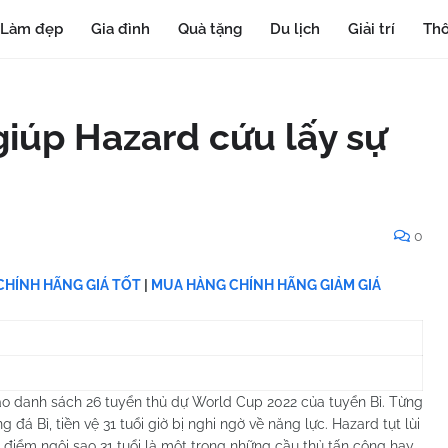
Làm đẹp
Gia đình
Quà tặng
Du lịch
Giải trí
Thô
iúp Hazard cứu lấy sự
0
HÍNH HÃNG GIÁ TỐT
|
MUA HÀNG CHÍNH HÃNG GIẢM GIÁ
ào danh sách 26 tuyển thủ dự World Cup 2022 của tuyển Bỉ. Từng
á Bỉ, tiền vệ 31 tuổi giờ bị nghi ngờ về năng lực. Hazard tụt lùi
i điểm ngôi sao 31 tuổi là một trong những cầu thủ tấn công hay