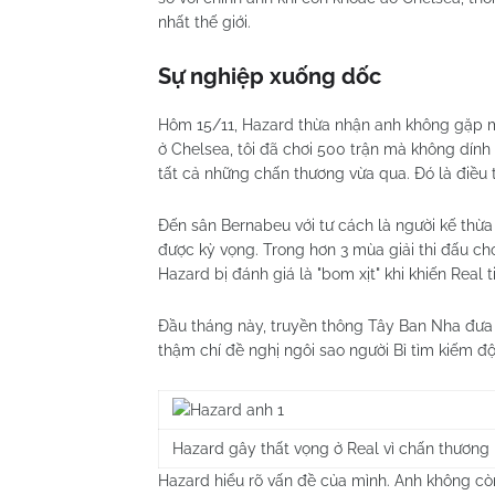
nhất thế giới.
Sự nghiệp xuống dốc
Hôm 15/11, Hazard thừa nhận anh không gặp m
ở Chelsea, tôi đã chơi 500 trận mà không dính
tất cả những chấn thương vừa qua. Đó là điều tô
Đến sân Bernabeu với tư cách là người kế thừ
được kỳ vọng. Trong hơn 3 mùa giải thi đấu cho 
Hazard bị đánh giá là "bom xịt" khi khiến Real t
Đầu tháng này, truyền thông Tây Ban Nha đưa t
thậm chí đề nghị ngôi sao người Bỉ tìm kiếm 
Hazard gây thất vọng ở Real vì chấn thương 
Hazard hiểu rõ vấn đề của mình. Anh không cò