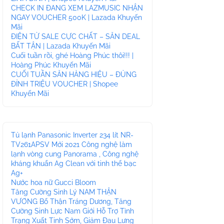
CHECK IN ĐANG XEM LAZMUSIC NHẬN
NGAY VOUCHER 500K | Lazada Khuyến
Mãi
ĐIỆN TỬ SALE CỰC CHẤT – SĂN DEAL
BẤT TẬN | Lazada Khuyến Mãi
Cuối tuần rồi, ghé Hoàng Phúc thôi!!! |
Hoàng Phúc Khuyến Mãi
CUỐI TUẦN SĂN HÀNG HIỆU – ĐỦNG
ĐỈNH TRIỆU VOUCHER | Shopee
Khuyến Mãi
Tủ lạnh Panasonic Inverter 234 lít NR-
TV261APSV Mới 2021 Công nghệ làm
lạnh vòng cung Panorama , Công nghệ
kháng khuẩn Ag Clean với tinh thể bạc
Ag+
Nước hoa nữ Gucci Bloom
Tăng Cường Sinh Lý NAM THẬN
VƯƠNG Bổ Thận Tráng Dương, Tăng
Cường Sinh Lực Nam Giới Hỗ Trợ Tình
Trạng Xuất Tinh Sớm, Giảm Đau Lưng