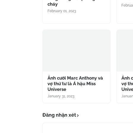
cháy
Februa
February 01, 2023
Ảnh cưới Marc Anthony và
Ảnh 
vợ thứ tư là Á hậu Miss
vợ th
Universe
Univ
January 31, 2023
Januar
Đăng nhận xét