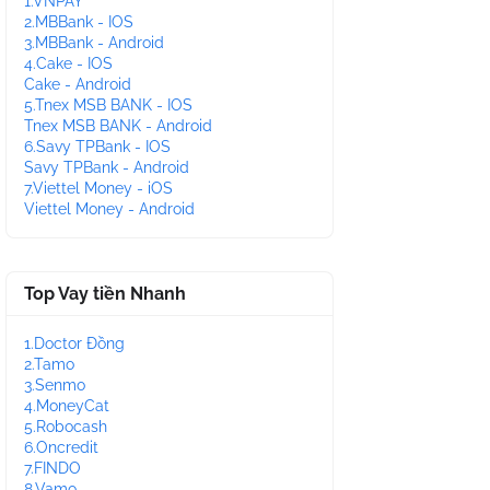
1.VNPAY
2.MBBank - IOS
3.MBBank - Android
4.Cake - IOS
Cake - Android
5.Tnex MSB BANK - IOS
Tnex MSB BANK - Android
6.Savy TPBank - IOS
Savy TPBank - Android
7.Viettel Money - iOS
Viettel Money - Android
Top Vay tiền Nhanh
1.Doctor Đồng
2.Tamo
3.Senmo
4.MoneyCat
5.Robocash
6.Oncredit
7.FINDO
8.Vamo