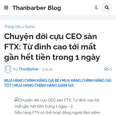
Thanbarber Blog
Trang chủ
Game
Chuyện đời cựu CEO sàn
FTX: Từ đỉnh cao tới mất
gần hết tiền trong 1 ngày
by
ThanBarber
•
3.12.22
0
MUA HÀNG CHÍNH HÃNG GIÁ RẺ
|
MUA HÀNG CHÍNH HÃNG GIÁ
TỐT
|
MUA HÀNG CHÍNH HÃNG GIẢM GIÁ
Nền tảng FTX có thể hoạt động ngoài tầm kiểm