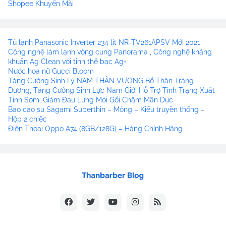
Shopee Khuyến Mãi
Tủ lạnh Panasonic Inverter 234 lít NR-TV261APSV Mới 2021
Công nghệ làm lạnh vòng cung Panorama , Công nghệ kháng
khuẩn Ag Clean với tinh thể bạc Ag+
Nước hoa nữ Gucci Bloom
Tăng Cường Sinh Lý NAM THẬN VƯƠNG Bổ Thận Tráng
Dương, Tăng Cường Sinh Lực Nam Giới Hỗ Trợ Tình Trạng Xuất
Tinh Sớm, Giảm Đau Lưng Mỏi Gối Chậm Mãn Dục
Bao cao su Sagami Superthin – Mỏng – Kiểu truyền thống –
Hộp 2 chiếc
Điện Thoại Oppo A74 (8GB/128G) – Hàng Chính Hãng