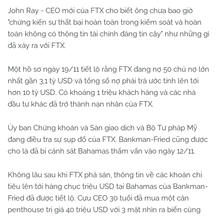
John Ray - CEO mới của FTX cho biết ông chưa bao giờ
"chứng kiến sự thất bại hoàn toàn trong kiểm soát và hoàn
toàn không có thông tin tài chính đáng tin cậy" như những gì
đã xảy ra với FTX.
Một hồ sơ ngày 19/11 tiết lộ rằng FTX đang nợ 50 chủ nợ lớn
nhất gần 3,1 tỷ USD và tổng số nợ phải trả ước tính lên tới
hơn 10 tỷ USD. Có khoảng 1 triệu khách hàng và các nhà
đầu tư khác đã trở thành nạn nhân của FTX.
Ủy ban Chứng khoán và Sàn giao dịch và Bộ Tư pháp Mỹ
đang điều tra sự sụp đổ của FTX. Bankman-Fried cũng được
cho là đã bị cảnh sát Bahamas thẩm vấn vào ngày 12/11.
Không lâu sau khi FTX phá sản, thông tin về các khoản chi
tiêu lên tới hàng chục triệu USD tại Bahamas của Bankman-
Fried đã được tiết lộ. Cựu CEO 30 tuổi đã mua một căn
penthouse trị giá 40 triệu USD với 3 mặt nhìn ra biển cùng