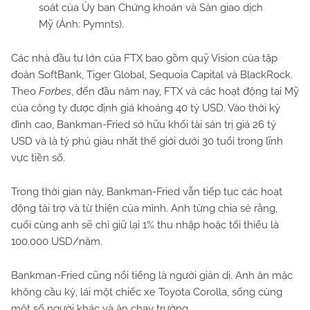
soát của Ủy ban Chứng khoán và Sàn giao dịch
Mỹ (Ảnh: Pymnts).
Các nhà đầu tư lớn của FTX bao gồm quỹ Vision của tập
đoàn SoftBank, Tiger Global, Sequoia Capital và BlackRock.
Theo
Forbes
, đến đầu năm nay, FTX và các hoạt động tại Mỹ
của công ty được định giá khoảng 40 tỷ USD. Vào thời kỳ
đỉnh cao, Bankman-Fried sở hữu khối tài sản trị giá 26 tỷ
USD và là tỷ phú giàu nhất thế giới dưới 30 tuổi trong lĩnh
vực tiền số.
Trong thời gian này, Bankman-Fried vẫn tiếp tục các hoạt
động tài trợ và từ thiện của mình. Anh từng chia sẻ rằng,
cuối cùng anh sẽ chỉ giữ lại 1% thu nhập hoặc tối thiểu là
100.000 USD/năm.
Bankman-Fried cũng nổi tiếng là người giản dị. Anh ăn mặc
không cầu kỳ, lái một chiếc xe Toyota Corolla, sống cùng
một số người khác và ăn chay trường.