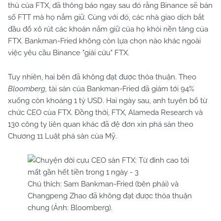
thủ của FTX, đã thông báo ngay sau đó rằng Binance sẽ bán
số FTT mà họ nắm giữ. Cùng với đó, các nhà giao dịch bắt
đầu đổ xô rút các khoản nắm giữ của họ khỏi nền tảng của
FTX. Bankman-Fried không còn lựa chọn nào khác ngoài
việc yêu cầu Binance "giải cứu" FTX.
Tuy nhiên, hai bên đã không đạt được thỏa thuận. Theo
Bloomberg,
tài sản của Bankman-Fried đã giảm tới 94%
xuống còn khoảng 1 tỷ USD. Hai ngày sau, anh tuyên bố từ
chức CEO của FTX. Đồng thời, FTX, Alameda Research và
130 công ty liên quan khác đã đệ đơn xin phá sản theo
Chương 11 Luật phá sản của Mỹ.
Chú thích: Sam Bankman-Fried (bên phải) và
Changpeng Zhao đã không đạt được thỏa thuận
chung (Ảnh: Bloomberg).