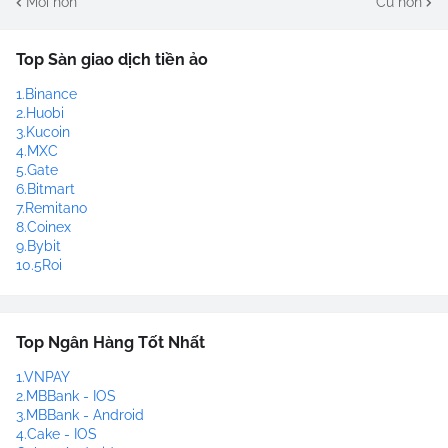
Mới hơn
Cũ hơn
Top Sàn giao dịch tiền ảo
1.Binance
2.Huobi
3.Kucoin
4.MXC
5.Gate
6.Bitmart
7.Remitano
8.Coinex
9.Bybit
10.5Roi
Top Ngân Hàng Tốt Nhất
1.VNPAY
2.MBBank - IOS
3.MBBank - Android
4.Cake - IOS