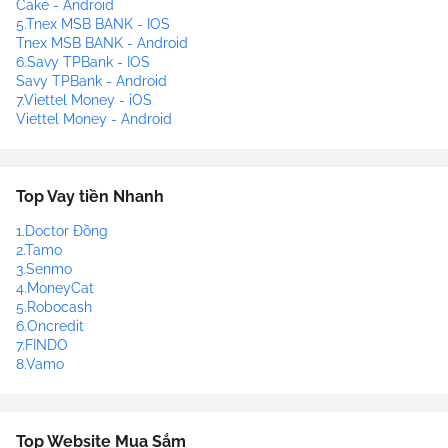
Cake - Android
5.Tnex MSB BANK - IOS
Tnex MSB BANK - Android
6.Savy TPBank - IOS
Savy TPBank - Android
7.Viettel Money - iOS
Viettel Money - Android
Top Vay tiền Nhanh
1.Doctor Đồng
2.Tamo
3.Senmo
4.MoneyCat
5.Robocash
6.Oncredit
7.FINDO
8.Vamo
Top Website Mua Sắm