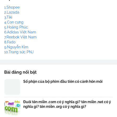
1.Shopee
2.Lazada
3.Tiki
4.Con cưng
5.Hoàng Phúc
6.Adidas Việt Nam
7.Reebok Việt Nam
8.Fado
9.Nguyễn Kim
10.Trang sức PNJ
Bài đăng nổi bật
Số phận của bộ phim đầu tiên có cảnh hôn môi
Đuôi tên miền .com có ý nghĩa gì? tên miền .net có ý
nghĩa gì? tên miền .org có ý nghĩa gì?