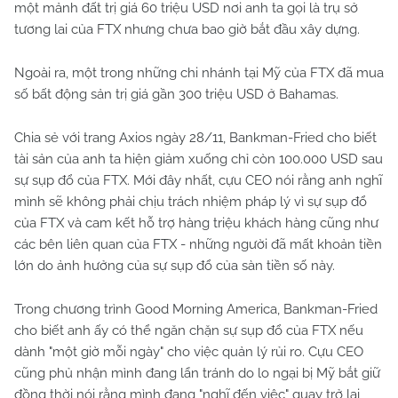
một mảnh đất trị giá 60 triệu USD nơi anh ta gọi là trụ sở
tương lai của FTX nhưng chưa bao giờ bắt đầu xây dựng.
Ngoài ra, một trong những chi nhánh tại Mỹ của FTX đã mua
số bất động sản trị giá gần 300 triệu USD ở Bahamas.
Chia sẻ với trang Axios ngày 28/11, Bankman-Fried cho biết
tài sản của anh ta hiện giảm xuống chỉ còn 100.000 USD sau
sự sụp đổ của FTX. Mới đây nhất, cựu CEO nói rằng anh nghĩ
mình sẽ không phải chịu trách nhiệm pháp lý vì sự sụp đổ
của FTX và cam kết hỗ trợ hàng triệu khách hàng cũng như
các bên liên quan của FTX - những người đã mất khoản tiền
lớn do ảnh hưởng của sự sụp đổ của sàn tiền số này.
Trong chương trình Good Morning America, Bankman-Fried
cho biết anh ấy có thể ngăn chặn sự sụp đổ của FTX nếu
dành "một giờ mỗi ngày" cho việc quản lý rủi ro. Cựu CEO
cũng phủ nhận mình đang lẩn tránh do lo ngại bị Mỹ bắt giữ
đồng thời nói rằng mình đang "nghĩ đến việc" quay trở lại