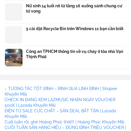
Nữ sinh 14 tuổi rơi từ tầng 16 xuống sảnh chung cư
tử vong
5 cài đặt Recycle Bin trên Windows 11 bạn cần biết
Công an TPHCM thông tin về vụ cháy ở tòa nhà Vạn
Thịnh Phát
– TƯƠNG TÁC TỘT ĐỈNH – RINH QUÀ LINH ĐÌNH | Shopee
Khuyến Mãi
CHECK IN ĐANG XEM LAZMUSIC NHẬN NGAY VOUCHER
500K | Lazada Khuyến Mãi
ĐIỆN TỬ SALE CỰC CHẤT – SĂN DEAL BẤT TẬN | Lazada
Khuyến Mãi
Cuối tuần rồi, ghé Hoàng Phúc thôi!!! | Hoàng Phúc Khuyến Mãi
CUỐI TUẦN SĂN HÀNG HIỆU – ĐỦNG ĐỈNH TRIỆU VOUCHER |