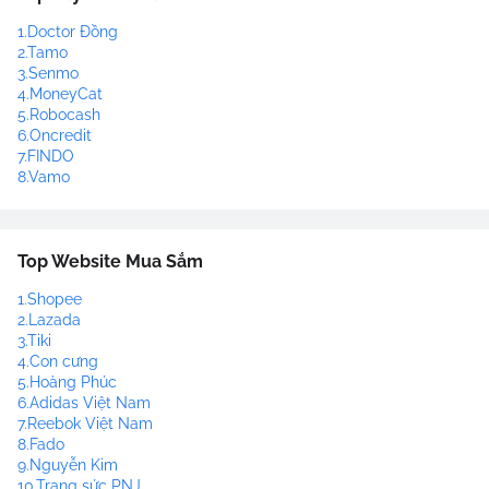
1.Doctor Đồng
2.Tamo
3.Senmo
4.MoneyCat
5.Robocash
6.Oncredit
7.FINDO
8.Vamo
Top Website Mua Sắm
1.Shopee
2.Lazada
3.Tiki
4.Con cưng
5.Hoàng Phúc
6.Adidas Việt Nam
7.Reebok Việt Nam
8.Fado
9.Nguyễn Kim
10.Trang sức PNJ