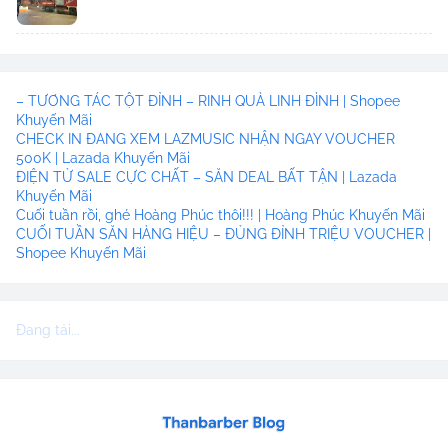
– TƯƠNG TÁC TỘT ĐỈNH – RINH QUÀ LINH ĐÌNH | Shopee
Khuyến Mãi
CHECK IN ĐANG XEM LAZMUSIC NHẬN NGAY VOUCHER
500K | Lazada Khuyến Mãi
ĐIỆN TỬ SALE CỰC CHẤT – SĂN DEAL BẤT TẬN | Lazada
Khuyến Mãi
Cuối tuần rồi, ghé Hoàng Phúc thôi!!! | Hoàng Phúc Khuyến Mãi
CUỐI TUẦN SĂN HÀNG HIỆU – ĐỦNG ĐỈNH TRIỆU VOUCHER |
Shopee Khuyến Mãi
Đang tải...