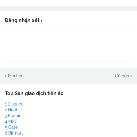
Đăng nhận xét
Mới hơn
Cũ hơn
Top Sàn giao dịch tiền ảo
1.Binance
2.Huobi
3.Kucoin
4.MXC
5.Gate
6.Bitmart