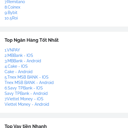
7.Remitano
8.Coinex
9.Bybit
10.5Roi
Top Ngân Hàng Tốt Nhất
1.VNPAY
2.MBBank - IOS
3.MBBank - Android
4.Cake - IOS
Cake - Android
5.Tnex MSB BANK - IOS
Tnex MSB BANK - Android
6.Savy TPBank - IOS
Savy TPBank - Android
7.Viettel Money - iOS
Viettel Money - Android
Top Vay tiền Nhanh