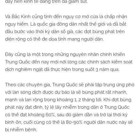
dậy nền kinh tế đang trên đà giảm sút.
Và Bắc Kinh cũng tính đến nguy cơ mở cửa là chấp nhận
nguy hiểm. Là quốc gia đông dân nhất thế giới và đã bắt
đầu bước vào thời kỳ dân số già, các đợt bùng phát trên
diện rộng có thể đe dọa tính mạng người dân.
Đây cũng là một trong những nguyên nhân chính khiến
Trung Quốc đến nay mới nới lỏng các chính sách kiểm soát
dịch nghiêm ngặt đã thực hiện trong suốt 3 năm qua.
Theo các chuyên gia, Trung Quốc sẽ phải tập trung ứng phó
với làn sóng dịch được dự báo là sẽ bùng phát rất nhanh,
mạnh và lan rộng trong khoảng 1, 2 tháng tới. Khi đợt bùng
phát này đạt đỉnh, tỷ lệ lây nhiễm trong dân ở Trung Quốc
có thể đạt khoảng 60%, sau đó giảm dần và trở lại thời kỳ
bình ổn, cuối cùng có thể là 80-90% người dân nước này sẽ
bị nhiễm bệnh.