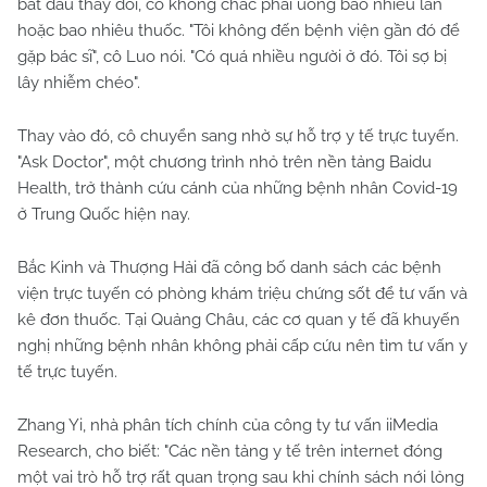
bắt đầu thay đổi, cô không chắc phải uống bao nhiêu lần
hoặc bao nhiêu thuốc. "Tôi không đến bệnh viện gần đó để
gặp bác sĩ", cô Luo nói. "Có quá nhiều người ở đó. Tôi sợ bị
lây nhiễm chéo".
Thay vào đó, cô chuyển sang nhờ sự hỗ trợ y tế trực tuyến.
"Ask Doctor", một chương trình nhỏ trên nền tảng Baidu
Health, trở thành cứu cánh của những bệnh nhân Covid-19
ở Trung Quốc hiện nay.
Bắc Kinh và Thượng Hải đã công bố danh sách các bệnh
viện trực tuyến có phòng khám triệu chứng sốt để tư vấn và
kê đơn thuốc. Tại Quảng Châu, các cơ quan y tế đã khuyến
nghị những bệnh nhân không phải cấp cứu nên tìm tư vấn y
tế trực tuyến.
Zhang Yi, nhà phân tích chính của công ty tư vấn iiMedia
Research, cho biết: "Các nền tảng y tế trên internet đóng
một vai trò hỗ trợ rất quan trọng sau khi chính sách nới lỏng