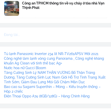
Công an TPHCM thông tin về vụ cháy ở tòa nhà Vạn
Thịnh Phát
Đang tải...
Tủ lạnh Panasonic Inverter 234 lít NR-TV261APSV Mới 2021
Công nghệ làm lạnh vòng cung Panorama , Công nghệ kháng
khuẩn Ag Clean với tinh thể bạc Ag+
Nước hoa nữ Gucci Bloom
Tăng Cường Sinh Lý NAM THẬN VƯƠNG Bổ Thận Tráng
Dương, Tăng Cường Sinh Lực Nam Giới Hỗ Trợ Tình Trạng Xuất
Tinh Sớm, Giảm Đau Lưng Mỏi Gối Chậm Mãn Dục
Bao cao su Sagami Superthin – Mỏng – Kiểu truyền thống –
Hộp 2 chiếc
Điện Thoại Oppo A74 (8GB/128G) – Hàng Chính Hãng