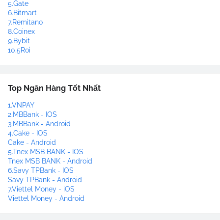
5.Gate
6.Bitmart
7.Remitano
8.Coinex
9.Bybit
10.5Roi
Top Ngân Hàng Tốt Nhất
1.VNPAY
2.MBBank - IOS
3.MBBank - Android
4.Cake - IOS
Cake - Android
5.Tnex MSB BANK - IOS
Tnex MSB BANK - Android
6.Savy TPBank - IOS
Savy TPBank - Android
7.Viettel Money - iOS
Viettel Money - Android