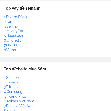
Top Vay tiền Nhanh
1.Doctor Đồng
2.Tamo
3.Senmo
4.MoneyCat
5.Robocash
6.Oncredit
7.FINDO
8.Vamo
Top Website Mua Sắm
1.Shopee
2.Lazada
3.Tiki
4.Con cưng
5.Hoàng Phúc
6.Adidas Việt Nam
7.Reebok Việt Nam
8.Fado