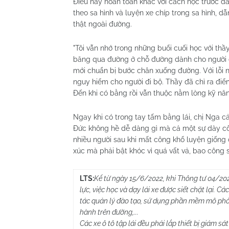
Điều này hoàn toàn khác với cách học trước đây
theo sa hình và luyện xe chíp trong sa hình, d
thật ngoài đường.
"Tôi vẫn nhớ trong những buổi cuối học với thầ
băng qua đường ở chỗ đường dành cho người đi b
mới chuẩn bị bước chân xuống đường. Với lỗi nh
nguy hiểm cho người đi bộ. Thầy đã chỉ ra điểm 
Đến khi có bằng rồi vẫn thuộc nằm lòng kỹ năng
Ngay khi có trong tay tấm bằng lái, chị Nga c
Đức không hề dễ dàng gì mà cả một sự dày công
nhiều người sau khi mất công khổ luyện giống 
xúc mà phải bật khóc vì quá vất vả, bao công
LTS:
Kể từ ngày 15/6/2022, khi Thông tư 04/20
lực, việc học và dạy lái xe được siết chặt lại.
tác quản lý đào tạo, sử dụng phần mềm mô phỏng
hành trên đường,...
Các xe ô tô tập lái đều phải lắp thiết bị giám 