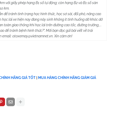
0 km với giấy phép hạng B1 số tự động; còn hạng B2 và B1 số sàn
810 km.
 để tránh tình trạng học hình thức, học sơ sài, đối phó, nâng cao
ễn học lái xe hiện nay đang nảy sinh không ít tình huống dở khóc dở
an toàn giao thông khi học lái trên đường cao tốc, đường trường,...
o để tránh bệnh hình thức?". Mời bạn đọc gửi bài viết về trải
ến email: otoxemay@vietnamnet.vn. Xin cảm ơn!
HÍNH HÃNG GIÁ TỐT
|
MUA HÀNG CHÍNH HÃNG GIẢM GIÁ