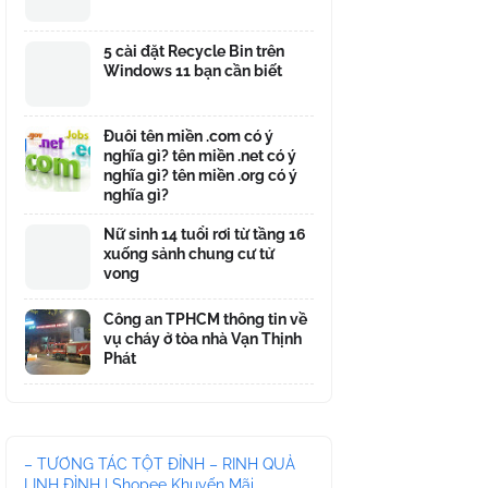
5 cài đặt Recycle Bin trên
Windows 11 bạn cần biết
Đuôi tên miền .com có ý
nghĩa gì? tên miền .net có ý
nghĩa gì? tên miền .org có ý
nghĩa gì?
Nữ sinh 14 tuổi rơi từ tầng 16
xuống sảnh chung cư tử
vong
Công an TPHCM thông tin về
vụ cháy ở tòa nhà Vạn Thịnh
Phát
– TƯƠNG TÁC TỘT ĐỈNH – RINH QUÀ
LINH ĐÌNH | Shopee Khuyến Mãi