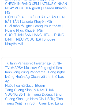
CHECK IN ĐANG XEM LAZMUSIC NHẬN
NGAY VOUCHER 500K | Lazada Khuyến
Mãi
ĐIỆN TỬ SALE CỰC CHẤT – SĂN DEAL
BẤT TẬN | Lazada Khuyến Mãi
Cuối tuần rồi, ghé Hoàng Phúc thôi!!! |
Hoàng Phúc Khuyến Mãi
CUỐI TUẦN SĂN HÀNG HIỆU – ĐỦNG
ĐỈNH TRIỆU VOUCHER | Shopee
Khuyến Mãi
Tủ lạnh Panasonic Inverter 234 lít NR-
TV261APSV Mới 2021 Công nghệ làm
lạnh vòng cung Panorama , Công nghệ
kháng khuẩn Ag Clean với tinh thể bạc
Ag+
Nước hoa nữ Gucci Bloom
Tăng Cường Sinh Lý NAM THẬN
VƯƠNG Bổ Thận Tráng Dương, Tăng
Cường Sinh Lực Nam Giới Hỗ Trợ Tình
Trạng Xuất Tinh Sớm, Giảm Đau Lưng