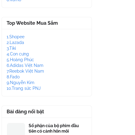
Top Website Mua Sắm
1.Shopee
2.Lazada
3.Tiki
4.Con cưng
5.Hoàng Phúc
6.Adidas Việt Nam
7.Reebok Việt Nam
8.Fado
9.Nguyễn Kim
10.Trang sức PNJ
Bài đăng nổi bật
Số phận của bộ phim đầu
tiên có cảnh hôn môi