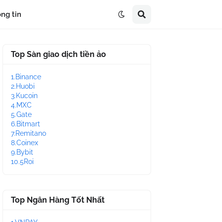
ng tin
Top Sàn giao dịch tiền ảo
1.Binance
2.Huobi
3.Kucoin
4.MXC
5.Gate
6.Bitmart
7.Remitano
8.Coinex
9.Bybit
10.5Roi
Top Ngân Hàng Tốt Nhất