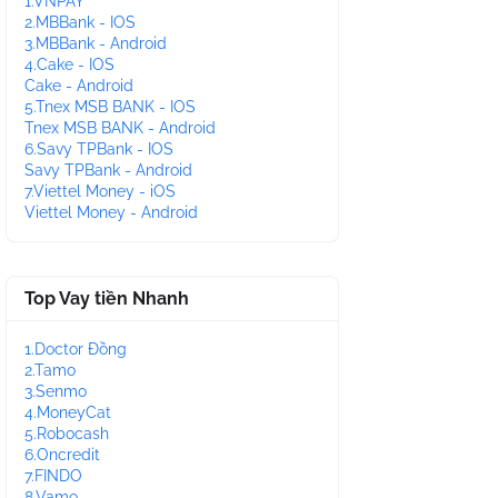
1.VNPAY
2.MBBank - IOS
3.MBBank - Android
4.Cake - IOS
Cake - Android
5.Tnex MSB BANK - IOS
Tnex MSB BANK - Android
6.Savy TPBank - IOS
Savy TPBank - Android
7.Viettel Money - iOS
Viettel Money - Android
Top Vay tiền Nhanh
1.Doctor Đồng
2.Tamo
3.Senmo
4.MoneyCat
5.Robocash
6.Oncredit
7.FINDO
8.Vamo