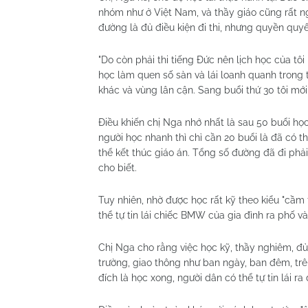
nhóm như ở Việt Nam, và thầy giáo cũng rất ngh
đường là đủ điều kiện đi thi, nhưng quyền quyết
"Do còn phải thi tiếng Đức nên lịch học của tôi
học làm quen số sàn và lái loanh quanh trong t
khác và vùng lân cận. Sang buổi thứ 30 tôi mới 
Điều khiến chị Nga nhớ nhất là sau 50 buổi học 
người học nhanh thì chỉ cần 20 buổi là đã có th
thể kết thúc giáo án. Tổng số đường đã đi phải
cho biết.
Tuy nhiên, nhờ được học rất kỹ theo kiểu "cầm 
thể tự tin lái chiếc BMW của gia đình ra phố 
Chị Nga cho rằng việc học kỹ, thầy nghiêm, đủ
trường, giao thông như ban ngày, ban đêm, tr
đích là học xong, người dân có thể tự tin lái ra