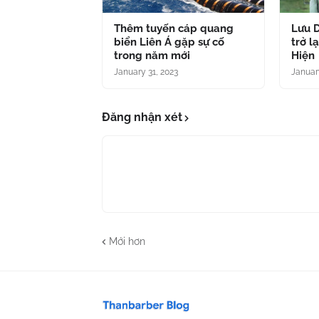
Thêm tuyến cáp quang
Lưu D
biển Liên Á gặp sự cố
trở l
trong năm mới
Hiện
January 31, 2023
Januar
Đăng nhận xét
Mới hơn