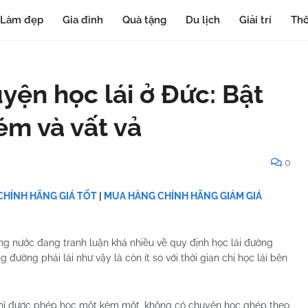
Làm đẹp
Gia đình
Quà tặng
Du lịch
Giải trí
Thô
yện học lái ở Đức: Bật
ém và vất vả
0
HÍNH HÃNG GIÁ TỐT
|
MUA HÀNG CHÍNH HÃNG GIẢM GIÁ
ong nước đang tranh luận khá nhiều về quy định học lái đường
đường phải lái như vậy là còn ít so với thời gian chị học lái bên
 chỉ được phép học một kèm một, không có chuyện học ghép theo