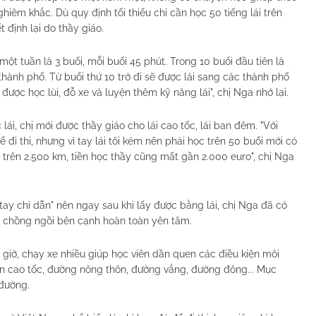
iêm khắc. Dù quy định tối thiểu chỉ cần học 50 tiếng lái trên
 định lại do thầy giáo.
 một tuần là 3 buổi, mỗi buổi 45 phút. Trong 10 buổi đầu tiên là
hành phố. Từ buổi thứ 10 trở đi sẽ được lái sang các thành phố
được học lùi, đỗ xe và luyện thêm kỹ năng lái", chị Nga nhớ lại.
lái, chị mới được thầy giáo cho lái cao tốc, lái ban đêm. "Với
ể đi thi, nhưng vì tay lái tôi kém nên phải học trên 50 buổi mới có
 trên 2.500 km, tiền học thầy cũng mất gần 2.000 euro", chị Nga
tay chỉ dẫn" nên ngay sau khi lấy được bằng lái, chị Nga đã có
và chồng ngồi bên cạnh hoàn toàn yên tâm.
 giờ, chạy xe nhiều giúp học viên dần quen các điều kiện môi
ên cao tốc, đường nông thôn, đường vắng, đường đông... Mục
 đường.