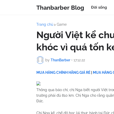
Thanbarber Blog
Đời sống
Trang chủ
Game
Người Việt kể chu
khóc vì quá tốn k
by
ThanBarber
•
17.12.22
MUA HÀNG CHÍNH HÃNG GIÁ RẺ
|
MUA HÀNG C
Thông qua báo chí, chị Nga biết người Việt tr
trường phải đủ 810 km. Chị Nga cho rằng quãng 
Đức.
Chị Nga kể, chế độ học lái thực hành tại Đức