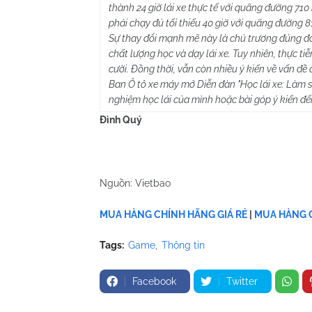
thành 24 giờ lái xe thực tế với quãng đường 71
phải chạy đủ tối thiếu 40 giờ với quãng đường 
Sự thay đổi mạnh mẽ này là chủ trương đúng đắn
chất lượng học và dạy lái xe. Tuy nhiên, thực ti
cười. Đồng thời, vẫn còn nhiều ý kiến về vấn đề 
Ban Ô tô xe máy mở Diễn đàn "Học lái xe: Làm sa
nghiệm học lái của mình hoặc bài góp ý kiến đ
Đình Quý
Nguồn: Vietbao
MUA HÀNG CHÍNH HÃNG GIÁ RẺ
|
MUA HÀNG C
Tags:
Game
Thông tin
Facebook
Twitter