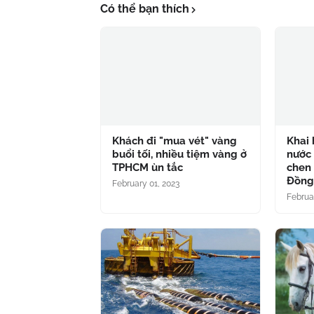
Có thể bạn thích
Khách đi "mua vét" vàng
Khai 
buổi tối, nhiều tiệm vàng ở
nước 
TPHCM ùn tắc
chen 
Đồn
February 01, 2023
Februa