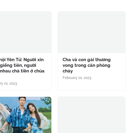
hội Yên Tử: Người xin
Cha và con gái thương
giếng tiên, người
vong trong căn phòng
nhau chà tiền ở chùa
cháy
g
February 01, 2023
ry 01, 2023