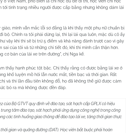
 ở Việt Nam, phổ biến là chỉ học đủ để đi thi, học viên chỉ học
ẫn tới tình trạng nhiều người được cấp bằng nhưng không dám lái
y giáo, mình vẫn mắc lỗi sơ đẳng là khi thấy một phụ nữ chuẩn bị
ộ. Chính ra tôi phải dừng lại, thì lại lái qua luôn, mặc dù cô ấy
ư vậy khi thi sẽ bị trừ 5 điểm và khả năng đánh trượt cao vì gây
sai của tôi và từ những chi tiết đó, khi thi mình cẩn thận hơn.
 cơ bản của lái xe trên đường", chị Nga kể.
ảm thấy hạnh phúc tột bậc. Chị thấy rằng có được bằng lái xe ở
 khổ luyện mồ hôi lẫn nước mắt, tiền bạc và thời gian. Rất
chị và thi lần đầu tiên không đỗ, họ đã không thể giữ được cảm
 sức bỏ ra mà không được đền đáp.
22 của Bộ GTVT quy định về đào tạo, sát hạch cấp GPLX có hiệu
 Các trung tâm đào tạo, sát hạch phải ứng dụng công nghệ trong công
 các tình huống giao thông để đào tạo lái xe, tăng thời gian thực
sát thời gian và quãng đường (DAT). Học viên bắt buộc phải hoàn