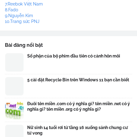
7.Reebok Việt Nam
8.Fado
9.Nguyễn Kim
10.Trang sức PNJ
Bài đăng nổi bật
Số phận của bộ phim đầu tiên có cảnh hôn môi
5 cài đặt Recycle Bin trên Windows 11 bạn cần biết
Đuôi tên miền .com có ý nghĩa gì? tên miền .net có ý
nghĩa gì? tên miền .org có ý nghĩa gì?
Nữ sinh 14 tuổi rơi từ tầng 16 xuống sảnh chung cư
tử vong