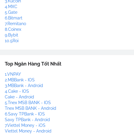
3.Kucoin
4.MXC
5.Gate
6.Bitmart
7.Remitano
8.Coinex
9.Bybit
10.5Roi
Top Ngân Hàng Tốt Nhất
1.VNPAY
2.MBBank - IOS
3.MBBank - Android
4.Cake - IOS
Cake - Android
5.Tnex MSB BANK - IOS
Tnex MSB BANK - Android
6.Savy TPBank - IOS
Savy TPBank - Android
7.Viettel Money - iOS
Viettel Money - Android