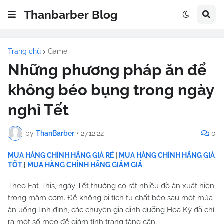
Thanbarber Blog
Trang chủ
Game
Những phương pháp ăn để
không béo bụng trong ngày
nghỉ Tết
by
ThanBarber
•
27.12.22
0
MUA HÀNG CHÍNH HÃNG GIÁ RẺ
|
MUA HÀNG CHÍNH HÃNG GIÁ
TỐT
|
MUA HÀNG CHÍNH HÃNG GIẢM GIÁ
Theo Eat This, ngày Tết thường có rất nhiều đồ ăn xuất hiện
trong mâm cơm. Để không bị tích tụ chất béo sau một mùa
ăn uống linh đình, các chuyên gia dinh dưỡng Hoa Kỳ đã chỉ
ra một số mẹo để giảm tình trạng tăng cân.