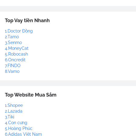
Top Vay tiền Nhanh
1.Doctor Đồng
2.Tamo
3.Senmo
4.MoneyCat
5.Robocash
6.Oncredit
7.FINDO
8.Vamo
Top Website Mua Sắm
1.Shopee
2.Lazada
3.Tiki
4.Con cưng
5.Hoàng Phúc
6.Adidas Việt Nam