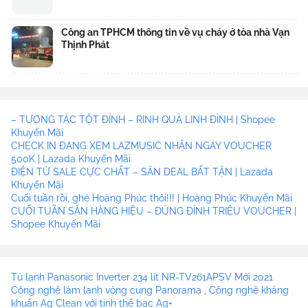
Công an TPHCM thông tin về vụ cháy ở tòa nhà Vạn
Thịnh Phát
– TƯƠNG TÁC TỘT ĐỈNH – RINH QUÀ LINH ĐÌNH | Shopee
Khuyến Mãi
CHECK IN ĐANG XEM LAZMUSIC NHẬN NGAY VOUCHER
500K | Lazada Khuyến Mãi
ĐIỆN TỬ SALE CỰC CHẤT – SĂN DEAL BẤT TẬN | Lazada
Khuyến Mãi
Cuối tuần rồi, ghé Hoàng Phúc thôi!!! | Hoàng Phúc Khuyến Mãi
CUỐI TUẦN SĂN HÀNG HIỆU – ĐỦNG ĐỈNH TRIỆU VOUCHER |
Shopee Khuyến Mãi
Tủ lạnh Panasonic Inverter 234 lít NR-TV261APSV Mới 2021
Công nghệ làm lạnh vòng cung Panorama , Công nghệ kháng
khuẩn Ag Clean với tinh thể bạc Ag+