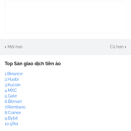
Mới hơn
Cũ hơn
Top Sàn giao dịch tiền ảo
1.Binance
2.Huobi
3.Kucoin
4.MXC
5.Gate
6.Bitmart
7.Remitano
8.Coinex
9.Bybit
10.5Roi