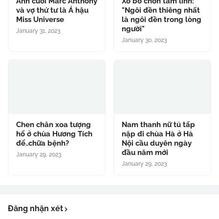
Ảnh cưới Marc Anthony
Xô bồ chốn tâm linh:
và vợ thứ tư là Á hậu
"Ngôi đền thiêng nhất
Miss Universe
là ngôi đền trong lòng
người"
January 31, 2023
January 30, 2023
Chen chân xoa tượng
Nam thanh nữ tú tấp
hổ ở chùa Hương Tích
nập đi chùa Hà ở Hà
để..chữa bệnh?
Nội cầu duyên ngày
đầu năm mới
January 29, 2023
January 29, 2023
Đăng nhận xét