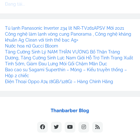
Đang tải...
Tủ lạnh Panasonic Inverter 234 lít NR-TV261APSV Mới 2021
Công nghệ làm lạnh vòng cung Panorama , Công nghệ kháng
khuẩn Ag Clean với tinh thể bạc Ag+
Nước hoa nữ Gucci Bloom
Tăng Cường Sinh Lý NAM THẬN VƯƠNG Bổ Thận Tráng
Dương, Tăng Cường Sinh Lực Nam Giới Hỗ Trợ Tình Trạng Xuất
Tinh Sớm, Giảm Đau Lưng Mỏi Gối Chậm Mãn Dục
Bao cao su Sagami Superthin – Mỏng – Kiểu truyền thống –
Hộp 2 chiếc
Điện Thoại Oppo A74 (8GB/128G) – Hàng Chính Hãng