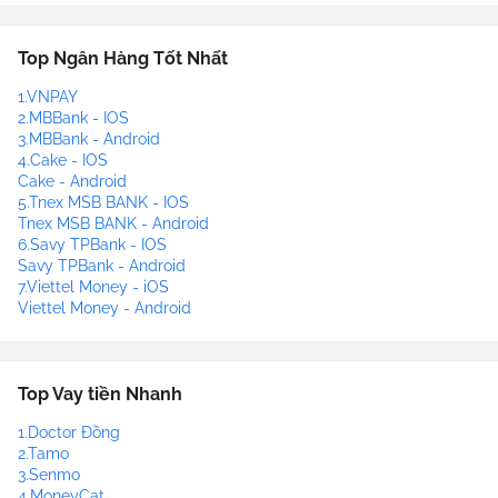
Top Ngân Hàng Tốt Nhất
1.VNPAY
2.MBBank - IOS
3.MBBank - Android
4.Cake - IOS
Cake - Android
5.Tnex MSB BANK - IOS
Tnex MSB BANK - Android
6.Savy TPBank - IOS
Savy TPBank - Android
7.Viettel Money - iOS
Viettel Money - Android
Top Vay tiền Nhanh
1.Doctor Đồng
2.Tamo
3.Senmo
4.MoneyCat