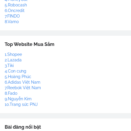
5.Robocash
6.Oncredit
7.FINDO
8.Vamo
Top Website Mua Sắm
1.Shopee
2.Lazada
3.Tiki
4.Con cưng
5.Hoàng Phúc
6.Adidas Việt Nam
7.Reebok Việt Nam
8.Fado
9.Nguyễn Kim
10.Trang sức PNJ
Bài đăng nổi bật