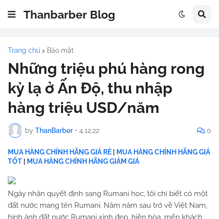
Thanbarber Blog
Trang chủ
Bảo mật
Những triệu phú hàng rong
kỳ lạ ở Ấn Độ, thu nhập
hàng triệu USD/năm
by
ThanBarber
•
4.12.22
0
MUA HÀNG CHÍNH HÃNG GIÁ RẺ
|
MUA HÀNG CHÍNH HÃNG GIÁ
TỐT
|
MUA HÀNG CHÍNH HÃNG GIẢM GIÁ
Ngày nhận quyết định sang Rumani học, tôi chỉ biết có một
đất nước mang tên Rumani. Năm năm sau trở về Việt Nam,
hình ảnh đất nước Rumani xinh đẹp, hiền hòa, mến khách