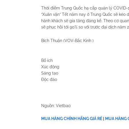
Thời điểm Trung Quốc hạ cấp quản lý COVID-1
“Xuân vận” Tết năm nay ở Trung Quốc sẽ kéo dà
hành khách ​​sẽ gia tăng đáng kể. Theo cơ qua
sẽ phục hồi tới 90% so với trước đại dịch năm 2
Bích Thuận
(VOV-Bắc Kinh )
Bổ ích
Xúc động
Sáng tạo
Độc đáo
Nguồn: Vietbao
MUA HÀNG CHÍNH HÃNG GIÁ RẺ
|
MUA HÀNG C