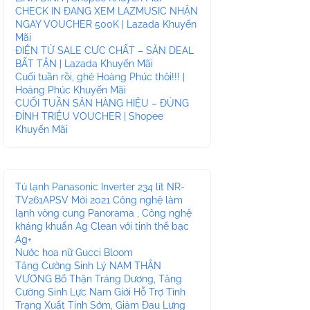
CHECK IN ĐANG XEM LAZMUSIC NHẬN
NGAY VOUCHER 500K | Lazada Khuyến
Mãi
ĐIỆN TỬ SALE CỰC CHẤT – SĂN DEAL
BẤT TẬN | Lazada Khuyến Mãi
Cuối tuần rồi, ghé Hoàng Phúc thôi!!! |
Hoàng Phúc Khuyến Mãi
CUỐI TUẦN SĂN HÀNG HIỆU – ĐỦNG
ĐỈNH TRIỆU VOUCHER | Shopee
Khuyến Mãi
Tủ lạnh Panasonic Inverter 234 lít NR-
TV261APSV Mới 2021 Công nghệ làm
lạnh vòng cung Panorama , Công nghệ
kháng khuẩn Ag Clean với tinh thể bạc
Ag+
Nước hoa nữ Gucci Bloom
Tăng Cường Sinh Lý NAM THẬN
VƯƠNG Bổ Thận Tráng Dương, Tăng
Cường Sinh Lực Nam Giới Hỗ Trợ Tình
Trạng Xuất Tinh Sớm, Giảm Đau Lưng