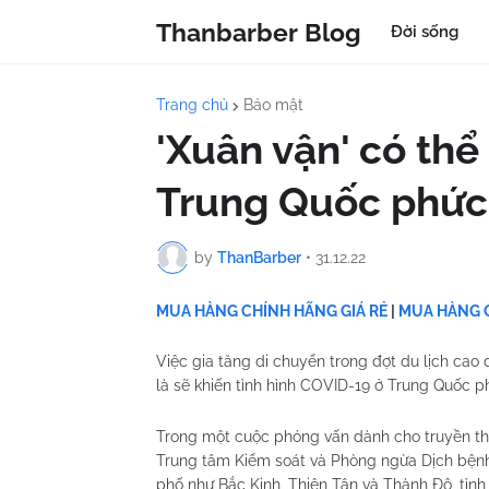
Thanbarber Blog
Đời sống
Trang chủ
Bảo mật
'Xuân vận' có thể
Trung Quốc phức
by
ThanBarber
•
31.12.22
MUA HÀNG CHÍNH HÃNG GIÁ RẺ
|
MUA HÀNG C
Việc gia tăng di chuyển trong đợt du lịch c
là sẽ khiến tình hình COVID-19 ở Trung Quốc p
Trong một cuộc phỏng vấn dành cho truyền th
Trung tâm Kiểm soát và Phòng ngừa Dịch bệnh
phố như Bắc Kinh, Thiên Tân và Thành Đô, tỉnh