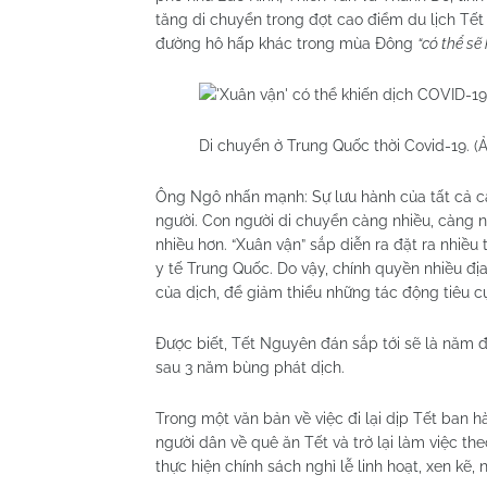
tăng di chuyển trong đợt cao điểm du lịch Tết
đường hô hấp khác trong mùa Đông
“có thể sẽ
Di chuyển ở Trung Quốc thời Covid-19. (
Ông Ngô nhấn mạnh: Sự lưu hành của tất cả c
người. Con người di chuyển càng nhiều, càng 
nhiều hơn. “Xuân vận” sắp diễn ra đặt ra nhiề
y tế Trung Quốc. Do vậy, chính quyền nhiều đị
của dịch, để giảm thiểu những tác động tiêu cự
Được biết, Tết Nguyên đán sắp tới sẽ là năm đ
sau 3 năm bùng phát dịch.
Trong một văn bản về việc đi lại dịp Tết ban 
người dân về quê ăn Tết và trở lại làm việc th
thực hiện chính sách nghỉ lễ linh hoạt, xen kẽ,