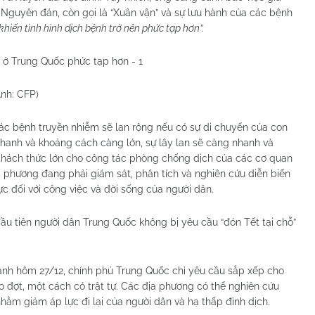
 Nguyên đán, còn gọi là “Xuân vận” và sự lưu hành của các bệnh
 khiến tình hình dịch bệnh trở nên phức tạp hơn”.
Ảnh: CFP)
ác bệnh truyền nhiễm sẽ lan rộng nếu có sự di chuyển của con
nhanh và khoảng cách càng lớn, sự lây lan sẽ càng nhanh và
u thách thức lớn cho công tác phòng chống dịch của các cơ quan
a phương đang phải giám sát, phân tích và nghiên cứu diễn biến
c đối với công việc và đời sống của người dân.
ầu tiên người dân Trung Quốc không bị yêu cầu “đón Tết tại chỗ”
hành hôm 27/12, chính phủ Trung Quốc chỉ yêu cầu sắp xếp cho
eo đợt, một cách có trật tự. Các địa phương có thể nghiên cứu
 nhằm giảm áp lực đi lại của người dân và hạ thấp đỉnh dịch.