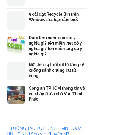
5 cài đặt Recycle Bin trên
Windows 11 bạn cần biết
Đuôi tên miền .com có ý
nghĩa gì? tên miền .net có ý
nghĩa gì? tên miền .org có ý
nghĩa gì?
Nữ sinh 14 tuổi rơi từ tầng 16
xuống sảnh chung cư tử
vong
Công an TPHCM thông tin về
vụ cháy ở tòa nhà Vạn Thịnh
Phát
– TƯƠNG TÁC TỘT ĐỈNH – RINH QUÀ
LINH ĐÌNH | Shopee Khuyến Mãi