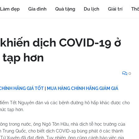
Làm đẹp
Gia đình
Quà tặng
Du lịch
Giải trí
Thô
 khiến dịch COVID-19 ở
 tạp hơn
0
HÍNH HÃNG GIÁ TỐT
|
MUA HÀNG CHÍNH HÃNG GIẢM GIÁ
ao điểm Tết Nguyên đán và các bệnh đường hô hấp khác được cho
hức tạp hơn.
ông trong nước, ông Ngô Tôn Hữu, nhà dịch tễ học trưởng của
 Trung Quốc, cho biết dịch COVID-19 bùng phát ở các thành
 Tứ Xuyên đã đạt đỉnh. Tuy nhiên, ông cũng cảnh bảo việc gia