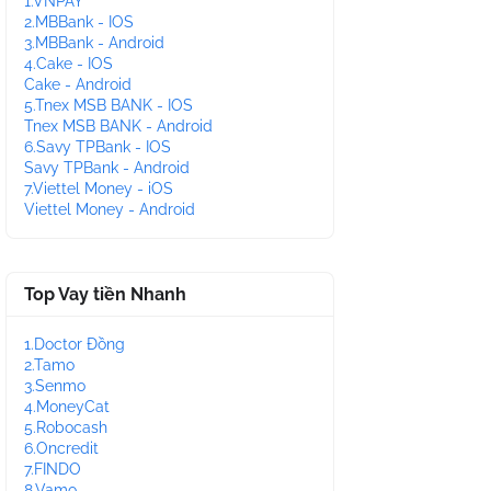
1.VNPAY
2.MBBank - IOS
3.MBBank - Android
4.Cake - IOS
Cake - Android
5.Tnex MSB BANK - IOS
Tnex MSB BANK - Android
6.Savy TPBank - IOS
Savy TPBank - Android
7.Viettel Money - iOS
Viettel Money - Android
Top Vay tiền Nhanh
1.Doctor Đồng
2.Tamo
3.Senmo
4.MoneyCat
5.Robocash
6.Oncredit
7.FINDO
8.Vamo