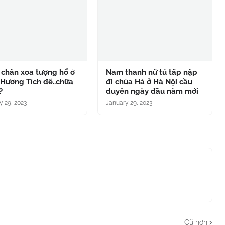
 chân xoa tượng hổ ở
Nam thanh nữ tú tấp nập
Hương Tích để..chữa
đi chùa Hà ở Hà Nội cầu
?
duyên ngày đầu năm mới
y 29, 2023
January 29, 2023
Cũ hơn