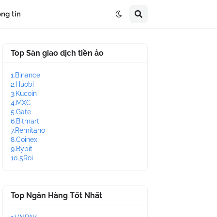
ng tin
Top Sàn giao dịch tiền ảo
1.Binance
2.Huobi
3.Kucoin
4.MXC
5.Gate
6.Bitmart
7.Remitano
8.Coinex
9.Bybit
10.5Roi
Top Ngân Hàng Tốt Nhất