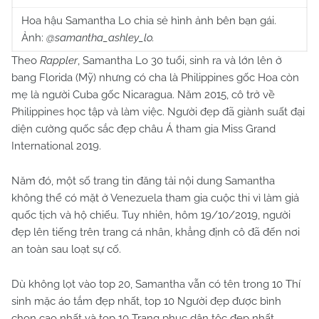
Hoa hậu Samantha Lo chia sẻ hình ảnh bên bạn gái.
Ảnh:
@samantha_ashley_lo.
Theo
Rappler
, Samantha Lo 30 tuổi, sinh ra và lớn lên ở
bang Florida (Mỹ) nhưng có cha là Philippines gốc Hoa còn
mẹ là người Cuba gốc Nicaragua. Năm 2015, cô trở về
Philippines học tập và làm việc. Người đẹp đã giành suất đại
diện cường quốc sắc đẹp châu Á tham gia Miss Grand
International 2019.
Năm đó, một số trang tin đăng tải nội dung Samantha
không thể có mặt ở Venezuela tham gia cuộc thi vì làm giả
quốc tịch và hộ chiếu. Tuy nhiên, hôm 19/10/2019, người
đẹp lên tiếng trên trang cá nhân, khẳng định cô đã đến nơi
an toàn sau loạt sự cố.
Dù không lọt vào top 20, Samantha vẫn có tên trong 10 Thí
sinh mặc áo tắm đẹp nhất, top 10 Người đẹp được bình
chọn cao nhất và top 10 Trang phục dân tộc đẹp nhất.