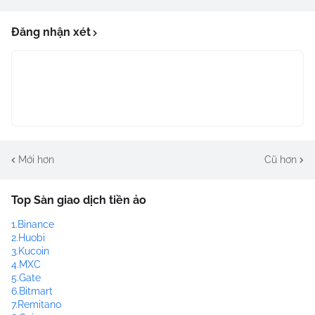
Đăng nhận xét
Mới hơn
Cũ hơn
Top Sàn giao dịch tiền ảo
1.Binance
2.Huobi
3.Kucoin
4.MXC
5.Gate
6.Bitmart
7.Remitano