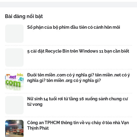
Bài đăng nổi bật
Số phận của bộ phim đầu tiên có cảnh hôn môi
5 cài đặt Recycle Bin trên Windows 11 bạn cần biết
Đuôi tên miền .com có ý nghĩa gì? tên miền .net có ý
nghĩa gì? tên miền .org có ý nghĩa gì?
Nữ sinh 14 tuổi rơi từ tầng 16 xuống sảnh chung cư
tử vong
Công an TPHCM thông tin về vụ cháy ở tòa nhà Vạn
Thịnh Phát