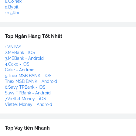
8.Coinex
9.Bybit
10.5Roi
Top Ngân Hàng Tốt Nhất
1.VNPAY
2.MBBank - IOS
3.MBBank - Android
4.Cake - IOS
Cake - Android
5.Tnex MSB BANK - IOS
Tnex MSB BANK - Android
6.Savy TPBank - IOS
Savy TPBank - Android
7.Viettel Money - iOS
Viettel Money - Android
Top Vay tiền Nhanh