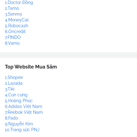
1.Doctor Đồng
2.Tamo
3.Senmo
4.MoneyCat
5.Robocash
6.Oncredit
7.FINDO
8.Vamo
Top Website Mua Sắm
1.Shopee
2.Lazada
3.Tiki
4.Con cưng
5.Hoàng Phúc
6.Adidas Việt Nam
7.Reebok Việt Nam
8.Fado
9.Nguyễn Kim
10.Trang sức PNJ