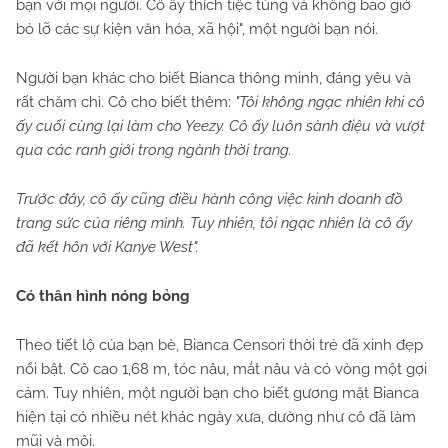
bạn với mọi người. Cô ấy thích tiệc tùng và không bao giờ
bỏ lỡ các sự kiện văn hóa, xã hội", một người bạn nói.
Người bạn khác cho biết Bianca thông minh, đáng yêu và
rất chăm chỉ. Cô cho biết thêm:
"Tôi không ngạc nhiên khi cô
ấy cuối cùng lại làm cho Yeezy. Cô ấy luôn sành điệu và vượt
qua các ranh giới trong ngành thời trang.
Trước đây, cô ấy cũng điều hành công việc kinh doanh đồ
trang sức của riêng mình. Tuy nhiên, tôi ngạc nhiên là cô ấy
đã kết hôn với Kanye West".
Có thân hình nóng bỏng
Theo tiết lộ của bạn bè, Bianca Censori thời trẻ đã xinh đẹp
nổi bật. Cô cao 1,68 m, tóc nâu, mắt nâu và có vòng một gợi
cảm. Tuy nhiên, một người bạn cho biết gương mặt Bianca
hiện tại có nhiều nét khác ngày xưa, dường như cô đã làm
mũi và môi.