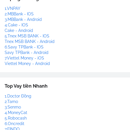
1.VNPAY
2.MBBank - IOS
3.MBBank - Android
4.Cake - IOS
Cake - Android
5.Tnex MSB BANK - IOS
Tnex MSB BANK - Android
6.Savy TPBank - IOS
Savy TPBank - Android
7.Viettel Money - iOS
Viettel Money - Android
Top Vay tiền Nhanh
1.Doctor Đồng
2.Tamo
3.Senmo
4.MoneyCat
5.Robocash
6.Oncredit
7.FINDO