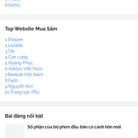
8.Vamo
Top Website Mua Sắm
1.Shopee
2.Lazada
3.Tiki
4.Con cưng
5.Hoàng Phúc
6.Adidas Việt Nam
7.Reebok Việt Nam
8.Fado
9.Nguyễn Kim
10.Trang sức PNJ
Bài đăng nổi bật
Số phận của bộ phim đầu tiên có cảnh hôn môi