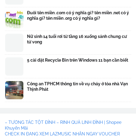
Đuôi tên miền .com có ý nghĩa gì? tên miền .net có ý
nghĩa gì? tên miền .org có ý nghĩa gì?
Nữ sinh 14 tuổi rơi từ tầng 16 xuống sảnh chung cư
tử vong
5 cài đặt Recycle Bin trên Windows 11 bạn cần biết
Công an TPHCM thông tin về vụ cháy ở tòa nhà Vạn
Thịnh Phát
– TƯƠNG TÁC TỘT ĐỈNH – RINH QUÀ LINH ĐÌNH | Shopee
Khuyến Mãi
CHECK IN ĐANG XEM LAZMUSIC NHẬN NGAY VOUCHER