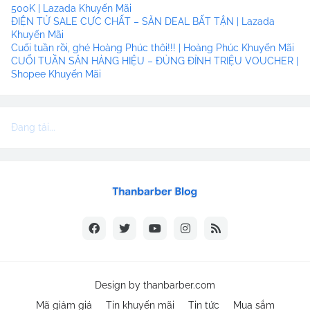
500K | Lazada Khuyến Mãi
ĐIỆN TỬ SALE CỰC CHẤT – SĂN DEAL BẤT TẬN | Lazada
Khuyến Mãi
Cuối tuần rồi, ghé Hoàng Phúc thôi!!! | Hoàng Phúc Khuyến Mãi
CUỐI TUẦN SĂN HÀNG HIỆU – ĐỦNG ĐỈNH TRIỆU VOUCHER |
Shopee Khuyến Mãi
Đang tải...
Design by
thanbarber.com
Mã giảm giá
Tin khuyến mãi
Tin tức
Mua sắm