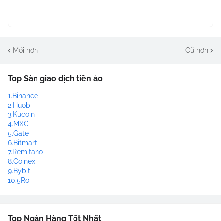
Mới hơn
Cũ hơn
Top Sàn giao dịch tiền ảo
1.Binance
2.Huobi
3.Kucoin
4.MXC
5.Gate
6.Bitmart
7.Remitano
8.Coinex
9.Bybit
10.5Roi
Top Ngân Hàng Tốt Nhất