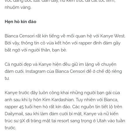
vóc dáng bốc lửa. Gần đây, nữ kiến trúc đã cắt tóc tém,
nhuộm vàng.
Hẹn hò kín đáo
Bianca Censori rất kín tiếng về mối quan hệ với Kanye West.
Bởi vậy, thông tin cô vừa kết hôn với rapper đình đám gây
bất ngờ với người thân, bạn bè.
Cả người đẹp và Kanye hiện đều giữ im lặng về chuyện
đám cưới. Instagram của Bianca Censori để ở chế độ riêng
tư.
Kanye trước đây luôn công khai những người bạn gái của
anh sau khi ly hôn Kim Kardashian. Tuy nhiên với Bianca,
rapper 45 tuổi hẹn hò rất kín đáo. Các nguồn tin tiết lộ trên
Dailymail, sau khi làm đám cưới bí mật, Kanye và nữ kiến
trúc sư 9X đi trăng mật tại resort sang trọng ở Utah vào tuần
trước.