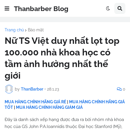
Thanbarber Blog
Trang chủ
Bảo mật
Nữ TS Việt duy nhất lọt top
100.000 nhà khoa học có
tầm ảnh hưởng nhất thế
giới
by
ThanBarber
•
28.1.23
0
MUA HÀNG CHÍNH HÃNG GIÁ RẺ
|
MUA HÀNG CHÍNH HÃNG GIÁ
TỐT
|
MUA HÀNG CHÍNH HÃNG GIẢM GIÁ
Đây là danh sách xếp hạng được đưa ra bởi nhóm nhà khoa
học của GS John P.A.Ioannidis thuộc Đại học Stanford (Mỹ),