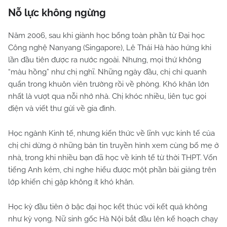
Nỗ lực không ngừng
Năm 2006, sau khi giành học bổng toàn phần từ Đại học
Công nghệ Nanyang (Singapore), Lê Thái Hà hào hứng khi
lần đầu tiên được ra nước ngoài. Nhưng, mọi thứ không
“màu hồng” như chị nghĩ. Những ngày đầu, chị chỉ quanh
quẩn trong khuôn viên trường rồi về phòng. Khó khăn lớn
nhất là vượt qua nỗi nhớ nhà. Chị khóc nhiều, liên tục gọi
điện và viết thư gửi về gia đình.
Học ngành Kinh tế, nhưng kiến thức về lĩnh vực kinh tế của
chị chỉ dừng ở những bản tin truyền hình xem cùng bố mẹ ở
nhà, trong khi nhiều bạn đã học về kinh tế từ thời THPT. Vốn
tiếng Anh kém, chỉ nghe hiểu được một phần bài giảng trên
lớp khiến chị gặp không ít khó khăn.
Học kỳ đầu tiên ở bậc đại học kết thúc với kết quả không
như kỳ vọng. Nữ sinh gốc Hà Nội bắt đầu lên kế hoạch chạy