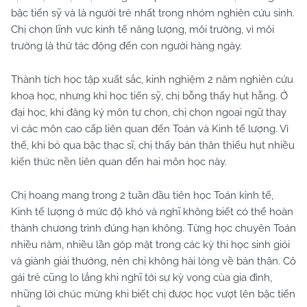
bậc tiến sỹ và là người trẻ nhất trong nhóm nghiên cứu sinh.
Chị chọn lĩnh vực kinh tế năng lượng, môi trường, vì môi
trường là thứ tác động đến con người hàng ngày.
Thành tích học tập xuất sắc, kinh nghiệm 2 năm nghiên cứu
khoa học, nhưng khi học tiến sỹ, chị bỗng thấy hụt hẫng. Ở
đại học, khi đăng ký môn tự chọn, chị chọn ngoại ngữ thay
vì các môn cao cấp liên quan đến Toán và Kinh tế lượng. Vì
thế, khi bỏ qua bậc thạc sĩ, chị thấy bản thân thiếu hụt nhiều
kiến thức nền liên quan đến hai môn học này.
Chị hoang mang trong 2 tuần đầu tiên học Toán kinh tế,
Kinh tế lượng ở mức độ khó và nghĩ không biết có thể hoàn
thành chương trình đúng hạn không. Từng học chuyên Toán
nhiều năm, nhiều lần góp mặt trong các kỳ thi học sinh giỏi
và giành giải thưởng, nên chị không hài lòng về bản thân. Cô
gái trẻ cũng lo lắng khi nghĩ tới sự kỳ vọng của gia đình,
những lời chúc mừng khi biết chị được học vượt lên bậc tiến