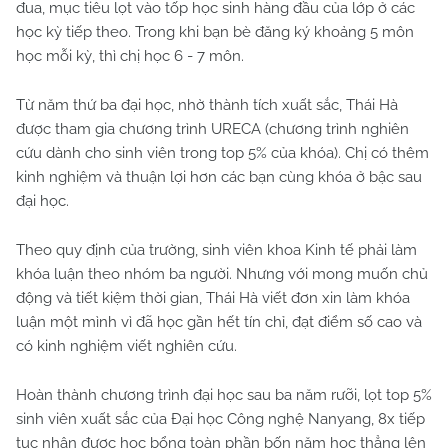
đua, mục tiêu lọt vào tốp học sinh hàng đầu của lớp ở các
học kỳ tiếp theo. Trong khi bạn bè đăng ký khoảng 5 môn
học mỗi kỳ, thì chị học 6 - 7 môn.
Từ năm thứ ba đại học, nhờ thành tích xuất sắc, Thái Hà
được tham gia chương trình URECA (chương trình nghiên
cứu dành cho sinh viên trong top 5% của khóa). Chị có thêm
kinh nghiệm và thuận lợi hơn các bạn cùng khóa ở bậc sau
đại học.
Theo quy định của trường, sinh viên khoa Kinh tế phải làm
khóa luận theo nhóm ba người. Nhưng với mong muốn chủ
động và tiết kiệm thời gian, Thái Hà viết đơn xin làm khóa
luận một mình vì đã học gần hết tín chỉ, đạt điểm số cao và
có kinh nghiệm viết nghiên cứu.
Hoàn thành chương trình đại học sau ba năm rưỡi, lọt top 5%
sinh viên xuất sắc của Đại học Công nghệ Nanyang, 8x tiếp
tục nhận được học bổng toàn phần bốn năm học thẳng lên