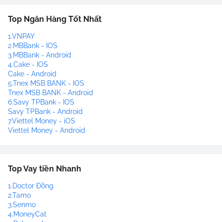
Top Ngân Hàng Tốt Nhất
1.VNPAY
2.MBBank - IOS
3.MBBank - Android
4.Cake - IOS
Cake - Android
5.Tnex MSB BANK - IOS
Tnex MSB BANK - Android
6.Savy TPBank - IOS
Savy TPBank - Android
7.Viettel Money - iOS
Viettel Money - Android
Top Vay tiền Nhanh
1.Doctor Đồng
2.Tamo
3.Senmo
4.MoneyCat