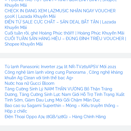
Khuyến Mãi
CHECK IN ĐANG XEM LAZMUSIC NHẬN NGAY VOUCHER
500K | Lazada Khuyến Mãi
ĐIỆN TỬ SALE CỰC CHẤT – SĂN DEAL BẤT TẬN | Lazada
Khuyến Mãi
Cuối tuần rồi, ghé Hoàng Phúc thôi!!! | Hoàng Phúc Khuyến Mãi
CUỐI TUẦN SĂN HÀNG HIỆU – ĐỦNG ĐỈNH TRIỆU VOUCHER |
Shopee Khuyến Mãi
Tủ lạnh Panasonic Inverter 234 lít NR-TV261APSV Mới 2021
Công nghệ làm lạnh vòng cung Panorama , Công nghệ kháng
khuẩn Ag Clean với tinh thể bạc Ag+
Nước hoa nữ Gucci Bloom
Tăng Cường Sinh Lý NAM THẬN VƯƠNG Bổ Thận Tráng
Dương, Tăng Cường Sinh Lực Nam Giới Hỗ Trợ Tình Trạng Xuất
Tinh Sớm, Giảm Đau Lưng Mỏi Gối Chậm Mãn Dục
Bao cao su Sagami Superthin – Mỏng – Kiểu truyền thống –
Hộp 2 chiếc
Điện Thoại Oppo A74 (8GB/128G) – Hàng Chính Hãng