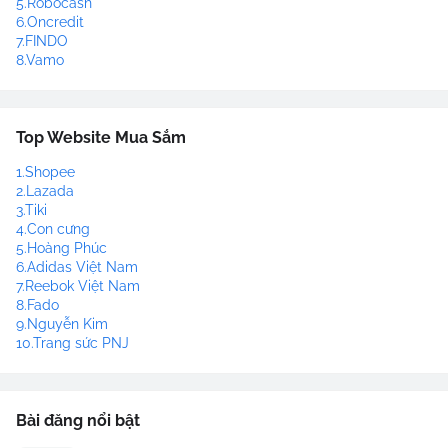
5.Robocash
6.Oncredit
7.FINDO
8.Vamo
Top Website Mua Sắm
1.Shopee
2.Lazada
3.Tiki
4.Con cưng
5.Hoàng Phúc
6.Adidas Việt Nam
7.Reebok Việt Nam
8.Fado
9.Nguyễn Kim
10.Trang sức PNJ
Bài đăng nổi bật