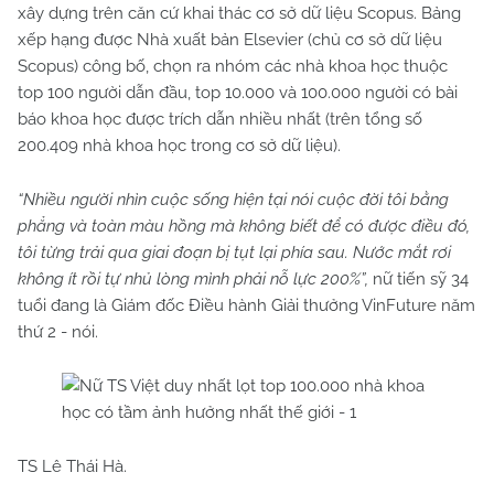
xây dựng trên căn cứ khai thác cơ sở dữ liệu Scopus. Bảng
xếp hạng được Nhà xuất bản Elsevier (chủ cơ sở dữ liệu
Scopus) công bố, chọn ra nhóm các nhà khoa học thuộc
top 100 người dẫn đầu, top 10.000 và 100.000 người có bài
báo khoa học được trích dẫn nhiều nhất (trên tổng số
200.409 nhà khoa học trong cơ sở dữ liệu).
“Nhiều người nhìn cuộc sống hiện tại nói cuộc đời tôi bằng
phẳng và toàn màu hồng mà không biết để có được điều đó,
tôi từng trải qua giai đoạn bị tụt lại phía sau. Nước mắt rơi
không ít rồi tự nhủ lòng mình phải nỗ lực 200%”,
nữ tiến sỹ 34
tuổi đang là Giám đốc Điều hành Giải thưởng VinFuture năm
thứ 2 - nói.
TS Lê Thái Hà.