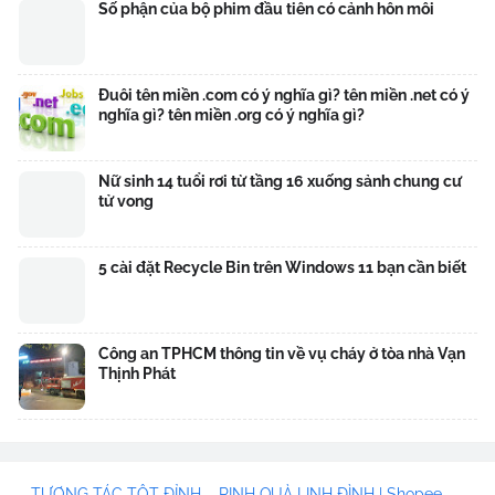
Số phận của bộ phim đầu tiên có cảnh hôn môi
Đuôi tên miền .com có ý nghĩa gì? tên miền .net có ý
nghĩa gì? tên miền .org có ý nghĩa gì?
Nữ sinh 14 tuổi rơi từ tầng 16 xuống sảnh chung cư
tử vong
5 cài đặt Recycle Bin trên Windows 11 bạn cần biết
Công an TPHCM thông tin về vụ cháy ở tòa nhà Vạn
Thịnh Phát
– TƯƠNG TÁC TỘT ĐỈNH – RINH QUÀ LINH ĐÌNH | Shopee