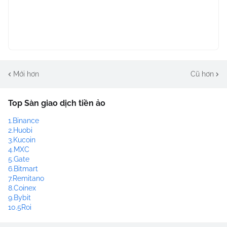
Mới hơn
Cũ hơn
Top Sàn giao dịch tiền ảo
1.Binance
2.Huobi
3.Kucoin
4.MXC
5.Gate
6.Bitmart
7.Remitano
8.Coinex
9.Bybit
10.5Roi