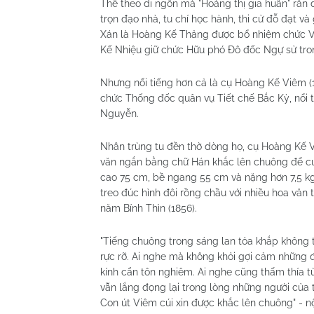
Thể theo di ngôn mà "Hoàng thị gia huấn" răn 
trọn đạo nhà, tu chí học hành, thi cử đỗ đạt và
Xán là Hoàng Kế Thảng được bổ nhiệm chức V
Kế Nhiệu giữ chức Hữu phó Đô đốc Ngự sử tro
Nhưng nổi tiếng hơn cả là cụ Hoàng Kế Viêm (1
chức Thống đốc quân vụ Tiết chế Bắc Kỳ, nổi t
Nguyễn.
Nhân trùng tu đền thờ dòng họ, cụ Hoàng Kế 
văn ngắn bằng chữ Hán khắc lên chuông để cun
cao 75 cm, bề ngang 55 cm và nặng hơn 7,5 kg.
treo đúc hình đôi rồng chầu với nhiều hoa văn t
năm Bính Thìn (1856).
"Tiếng chuông trong sáng lan tỏa khắp không tru
rực rỡ. Ai nghe mà không khỏi gợi cảm những đư
kính cẩn tôn nghiêm. Ai nghe cũng thấm thía tư
vẫn lắng đọng lại trong lòng những người của
Con út Viêm cúi xin được khắc lên chuông" -