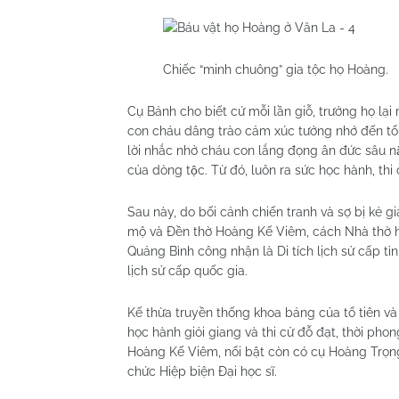
Chiếc “minh chuông” gia tộc họ Hoàng.
Cụ Bảnh cho biết cứ mỗi lần giỗ, trưởng họ lại
con cháu dâng trào cảm xúc tưởng nhớ đến tổ
lời nhắc nhở cháu con lắng đọng ân đức sâu nặn
của dòng tộc. Từ đó, luôn ra sức học hành, 
Sau này, do bối cảnh chiến tranh và sợ bị kẻ g
mộ và Đền thờ Hoàng Kế Viêm, cách Nhà thờ
Quảng Bình công nhận là Di tích lịch sử cấp t
lịch sử cấp quốc gia.
Kế thừa truyền thống khoa bảng của tổ tiên và 
học hành giỏi giang và thi cử đỗ đạt, thời ph
Hoàng Kế Viêm, nổi bật còn có cụ Hoàng Trọng
chức Hiệp biện Đại học sĩ.