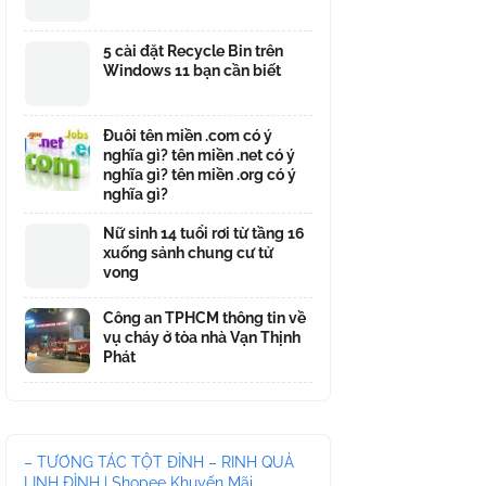
5 cài đặt Recycle Bin trên
Windows 11 bạn cần biết
Đuôi tên miền .com có ý
nghĩa gì? tên miền .net có ý
nghĩa gì? tên miền .org có ý
nghĩa gì?
Nữ sinh 14 tuổi rơi từ tầng 16
xuống sảnh chung cư tử
vong
Công an TPHCM thông tin về
vụ cháy ở tòa nhà Vạn Thịnh
Phát
– TƯƠNG TÁC TỘT ĐỈNH – RINH QUÀ
LINH ĐÌNH | Shopee Khuyến Mãi