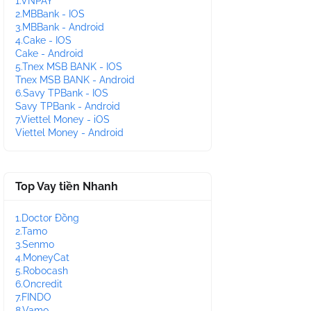
1.VNPAY
2.MBBank - IOS
3.MBBank - Android
4.Cake - IOS
Cake - Android
5.Tnex MSB BANK - IOS
Tnex MSB BANK - Android
6.Savy TPBank - IOS
Savy TPBank - Android
7.Viettel Money - iOS
Viettel Money - Android
Top Vay tiền Nhanh
1.Doctor Đồng
2.Tamo
3.Senmo
4.MoneyCat
5.Robocash
6.Oncredit
7.FINDO
8.Vamo