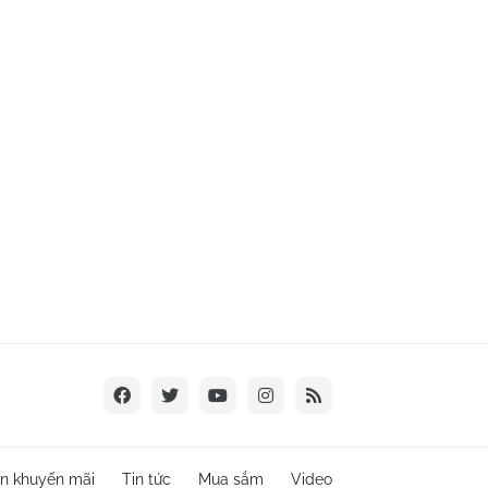
in khuyến mãi
Tin tức
Mua sắm
Video