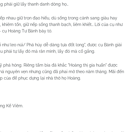
ng phải giữ lấy thanh danh dòng họ…
tiếp nhau giữ trọn đạo hiếu, dù sống trong cảnh sang giàu hay
, khiêm tốn, giữ nếp sống thanh bạch, liêm khiết… Lời của cụ như
- cụ Hoàng Tư Bảnh bày tỏ.
ổ như leo núi/ Phá hủy dễ dàng tựa đốt long", được cụ Bảnh giải
au phải tự lấy đó mà răn mình, lấy đó mà cố gắng.
ỹ phá hỏng. Riêng tấm bia đá khắc "Hoàng thị gia huấn" được
khá nguyên vẹn nhưng cũng đã phai mờ theo năm tháng. Mãi đến
p của để phục dựng lại nhà thờ họ Hoàng.
àng Kế Viêm.