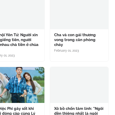
hội Yên Tử: Người xin
Cha và con gái thương
giếng tiên, người
vong trong căn phòng
nhau chà tiền ở chùa
cháy
g
February 01, 2023
ry 01, 2023
iệc Phi gây sốt khi
Xô bồ chốn tâm linh: "Ngôi
ại đóng cặp cùng Lý
đền thiêng nhất là ngôi