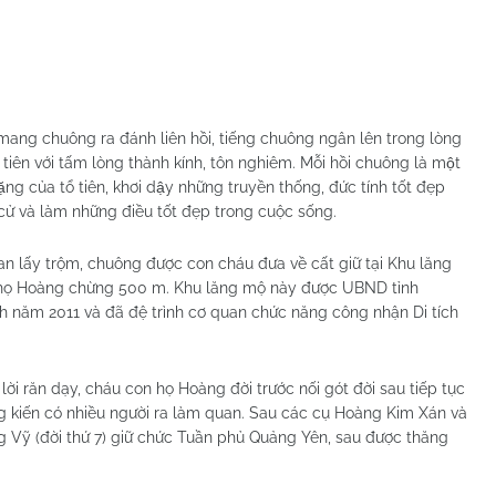
 mang chuông ra đánh liên hồi, tiếng chuông ngân lên trong lòng
 tiên với tấm lòng thành kính, tôn nghiêm. Mỗi hồi chuông là một
g của tổ tiên, khơi dậy những truyền thống, đức tính tốt đẹp
thi cử và làm những điều tốt đẹp trong cuộc sống.
ian lấy trộm, chuông được con cháu đưa về cất giữ tại Khu lăng
 họ Hoàng chừng 500 m. Khu lăng mộ này được UBND tỉnh
ỉnh năm 2011 và đã đệ trình cơ quan chức năng công nhận Di tích
lời răn dạy, cháu con họ Hoàng đời trước nối gót đời sau tiếp tục
ong kiến có nhiều người ra làm quan. Sau các cụ Hoàng Kim Xán và
 Vỹ (đời thứ 7) giữ chức Tuần phủ Quảng Yên, sau được thăng