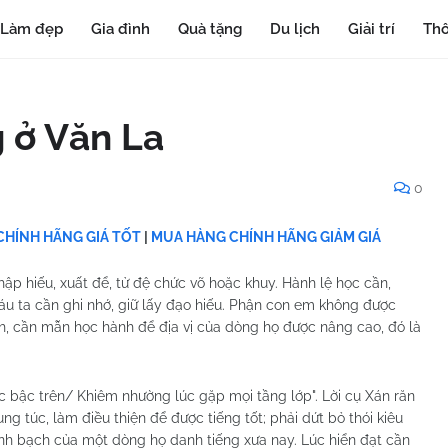
Làm đẹp
Gia đình
Quà tặng
Du lịch
Giải trí
Thô
 ở Văn La
0
HÍNH HÃNG GIÁ TỐT
|
MUA HÀNG CHÍNH HÃNG GIẢM GIÁ
hập hiếu, xuất để, tử đệ chức võ hoặc khuy. Hành lệ học cần,
háu ta cần ghi nhớ, giữ lấy đạo hiếu. Phận con em không được
nh, cần mẫn học hành để địa vị của dòng họ được nâng cao, đó là
c bậc trên/ Khiêm nhường lúc gặp mọi tầng lớp". Lời cụ Xán răn
ng túc, làm điều thiện để được tiếng tốt; phải dứt bỏ thói kiêu
nh bạch của một dòng họ danh tiếng xưa nay. Lúc hiển đạt cần