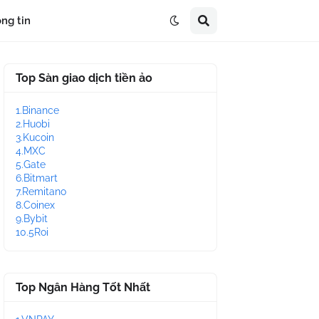
ng tin
Top Sàn giao dịch tiền ảo
1.Binance
2.Huobi
3.Kucoin
4.MXC
5.Gate
6.Bitmart
7.Remitano
8.Coinex
9.Bybit
10.5Roi
Top Ngân Hàng Tốt Nhất