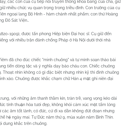
dạy, các con của cụ tiếp nối truyền thống khoa bảng của cha, giữ
 giữ nhiều chức vụ quan trọng trong triều đình. Con trưởng của cụ
iên ngoại lang Bộ Hình - hàm chánh nhất phẩm; con thứ Hoàng
ng Đô Sát Viện…
820-1909), được tấn phong Hiệp biện Đại học sĩ. Cụ giữ đến
iếng với nhiều trận đánh chống Pháp ở Hà Nội dưới thời nhà
Viêm đã cho đúc chiếc "minh chuông" và tự mình soạn thảo bài
g tiến dòng tộc và ý nghĩa dạy bảo cháu con. Chiếc chuông
 Thoạt nhìn không có gì đặc biệt nhưng nhìn kỹ thì đỉnh chuông
inh xảo. Chuông được khắc chạm chữ Hán 4 mặt ghi niên đại
ng, với những âm thanh thầm kín, tràn trề, vang vọng kéo dài
́c tính thuận hòa tươi đẹp, không khỏi cảm xúc một tấm lòng
̀ các âm tốt lành, có đức, cứ đi xa dần không đứt đoạn nhưng
 thế hệ ngày mai. Tự Đức năm thứ 9, mùa xuân năm Bính Thìn.
 nội dung khắc trên chuông.