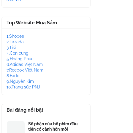
Top Website Mua Sắm
1.Shopee
2.Lazada
3.Tiki
4.Con cưng
5.Hoàng Phúc
6.Adidas Việt Nam
7.Reebok Việt Nam
8.Fado
9.Nguyễn Kim
10.Trang sức PNJ
Bài đăng nổi bật
Số phận của bộ phim đầu
tiên có cảnh hôn môi