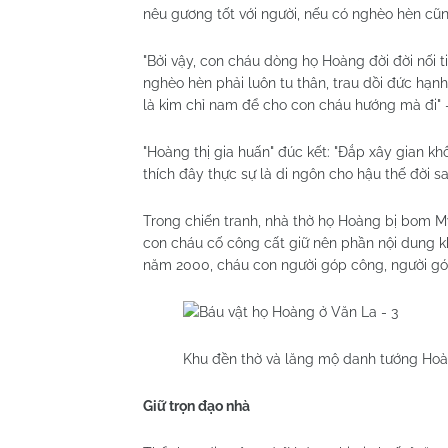
nêu gương tốt với người, nếu có nghèo hèn cũ
"Bởi vậy, con cháu dòng họ Hoàng đời đời nối 
nghèo hèn phải luôn tu thân, trau dồi đức hạnh
là kim chỉ nam để cho con cháu hướng mà đi" 
"Hoàng thị gia huấn" đúc kết: "Đắp xây gian kh
thích đây thực sự là di ngôn cho hậu thế đời s
Trong chiến tranh, nhà thờ họ Hoàng bị bom M
con cháu cố công cất giữ nên phần nội dung 
năm 2000, cháu con người góp công, người gó
Khu đền thờ và lăng mộ danh tướng Ho
Giữ trọn đạo nhà