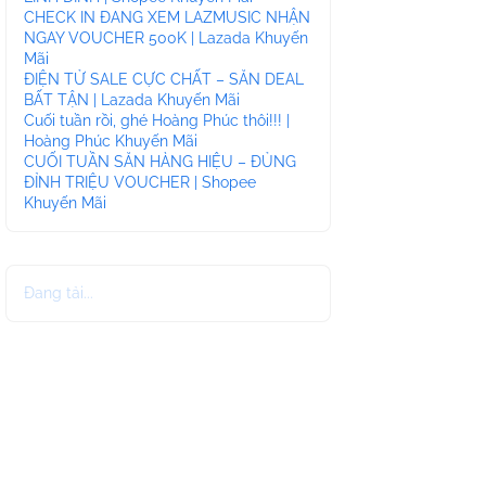
CHECK IN ĐANG XEM LAZMUSIC NHẬN
NGAY VOUCHER 500K | Lazada Khuyến
Mãi
ĐIỆN TỬ SALE CỰC CHẤT – SĂN DEAL
BẤT TẬN | Lazada Khuyến Mãi
Cuối tuần rồi, ghé Hoàng Phúc thôi!!! |
Hoàng Phúc Khuyến Mãi
CUỐI TUẦN SĂN HÀNG HIỆU – ĐỦNG
ĐỈNH TRIỆU VOUCHER | Shopee
Khuyến Mãi
Đang tải...