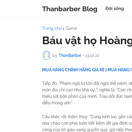
Thanbarber Blog
Đời sống
Trang chủ
Game
Báu vật họ Hoàng
by
ThanBarber
•
13.10.22
MUA HÀNG CHÍNH HÃNG GIÁ RẺ
|
MUA HÀNG C
Tiếp đó: "Phàm ngã tử tôn đối nghi thế niệm, n
môn địa chi cao như khả úy…", nghĩa là: "Con c
thiếu sót bổn phận của mình. Trau dồi đức hạ
điều mong ước".
Câu khác rất thâm thúy: "Cung kính lúc gần cá
dạy cháu con phải luôn tiết kiệm để gia đình su
căng của kẻ giàu sang quyền quý, giữ nếp tha