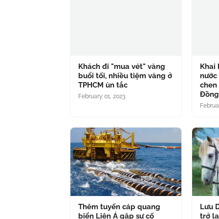
Khách đi "mua vét" vàng
Khai 
buổi tối, nhiều tiệm vàng ở
nước 
TPHCM ùn tắc
chen 
Đồn
February 01, 2023
Februa
Thêm tuyến cáp quang
Lưu D
biển Liên Á gặp sự cố
trở l