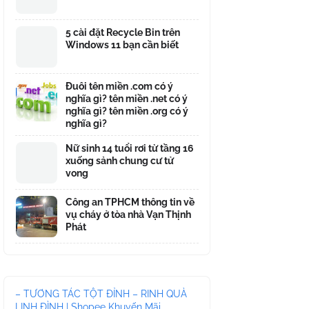
5 cài đặt Recycle Bin trên
Windows 11 bạn cần biết
Đuôi tên miền .com có ý
nghĩa gì? tên miền .net có ý
nghĩa gì? tên miền .org có ý
nghĩa gì?
Nữ sinh 14 tuổi rơi từ tầng 16
xuống sảnh chung cư tử
vong
Công an TPHCM thông tin về
vụ cháy ở tòa nhà Vạn Thịnh
Phát
– TƯƠNG TÁC TỘT ĐỈNH – RINH QUÀ
LINH ĐÌNH | Shopee Khuyến Mãi