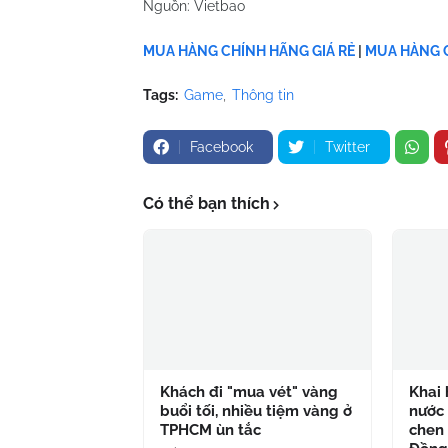
Nguồn: Vietbao
MUA HÀNG CHÍNH HÃNG GIÁ RẺ
|
MUA HÀNG C
Tags:
Game
Thông tin
Facebook
Twitter
Có thể bạn thích
Khách đi "mua vét" vàng
Khai 
buổi tối, nhiều tiệm vàng ở
nước 
TPHCM ùn tắc
chen 