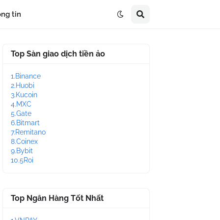
ng tin
Top Sàn giao dịch tiền ảo
1.Binance
2.Huobi
3.Kucoin
4.MXC
5.Gate
6.Bitmart
7.Remitano
8.Coinex
9.Bybit
10.5Roi
Top Ngân Hàng Tốt Nhất