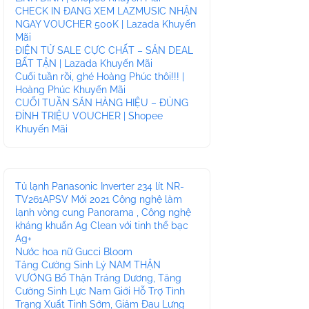
CHECK IN ĐANG XEM LAZMUSIC NHẬN
NGAY VOUCHER 500K | Lazada Khuyến
Mãi
ĐIỆN TỬ SALE CỰC CHẤT – SĂN DEAL
BẤT TẬN | Lazada Khuyến Mãi
Cuối tuần rồi, ghé Hoàng Phúc thôi!!! |
Hoàng Phúc Khuyến Mãi
CUỐI TUẦN SĂN HÀNG HIỆU – ĐỦNG
ĐỈNH TRIỆU VOUCHER | Shopee
Khuyến Mãi
Tủ lạnh Panasonic Inverter 234 lít NR-
TV261APSV Mới 2021 Công nghệ làm
lạnh vòng cung Panorama , Công nghệ
kháng khuẩn Ag Clean với tinh thể bạc
Ag+
Nước hoa nữ Gucci Bloom
Tăng Cường Sinh Lý NAM THẬN
VƯƠNG Bổ Thận Tráng Dương, Tăng
Cường Sinh Lực Nam Giới Hỗ Trợ Tình
Trạng Xuất Tinh Sớm, Giảm Đau Lưng