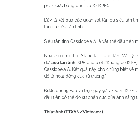
phân cực bằng quét tia X (IXPE).
Đây là kết quả các quan sát tàn dư siêu tân t
tàn dư siêu tân tinh.
Siêu tân tinh Cassiopeia A là vật thể đầu tiên 
Nhà khoa học Pat Slane tại Trung tâm Vật lý t
dư
siêu tân tinh
IXPE cho biết :"Không có IXPE,
Cassiopeia A. Kết quả này cho chúng biết về 
đó là hoạt động của từ trường."
Được phóng vào vũ trụ ngày 9/12/2021, IXPE là
đầu tiên có thể đo sự phân cực của ánh sáng ti
Thúc Anh (TTXVN/Vietnam+)