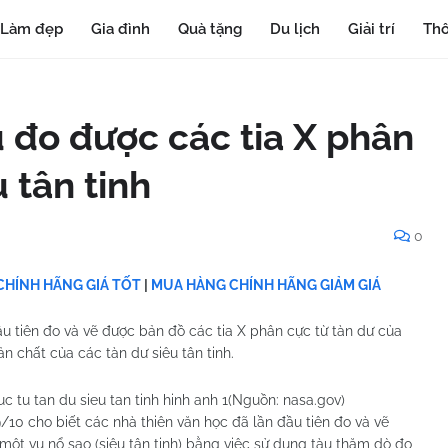
Làm đẹp
Gia đình
Quà tặng
Du lịch
Giải trí
Thô
 đo được các tia X phân
 tân tinh
0
HÍNH HÃNG GIÁ TỐT
|
MUA HÀNG CHÍNH HÃNG GIẢM GIÁ
u tiên đo và vẽ được bản đồ các tia X phân cực từ tàn dư của
n chất của các tàn dư siêu tân tinh.
(Nguồn: nasa.gov)
9/10 cho biết các nhà thiên văn học đã lần đầu tiên đo và vẽ
một vụ nổ sao (siêu tân tinh) bằng việc sử dụng tàu thăm dò đo