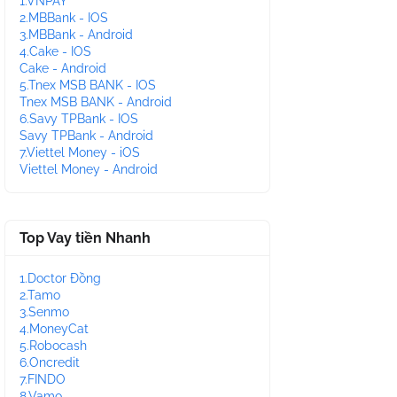
1.VNPAY
2.MBBank - IOS
3.MBBank - Android
4.Cake - IOS
Cake - Android
5.Tnex MSB BANK - IOS
Tnex MSB BANK - Android
6.Savy TPBank - IOS
Savy TPBank - Android
7.Viettel Money - iOS
Viettel Money - Android
Top Vay tiền Nhanh
1.Doctor Đồng
2.Tamo
3.Senmo
4.MoneyCat
5.Robocash
6.Oncredit
7.FINDO
8.Vamo