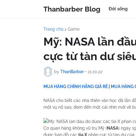
Thanbarber Blog
Đời sống
Trang chủ
Game
Mỹ: NASA lần đầu
cực từ tàn dư siêu
by
ThanBarber
•
21.10.22
MUA HÀNG CHÍNH HÃNG GIÁ RẺ
|
MUA HÀNG C
NASA cho biết các nhà thiên văn học đã lần đầ
một vụ nổ sao, đem đến một cái nhìn mới về bả
Cơ quan hàng không vũ trụ Mỹ (
NASA
) ngày 1
được bản đồ các
tia X
phân cực từ tàn dư của 