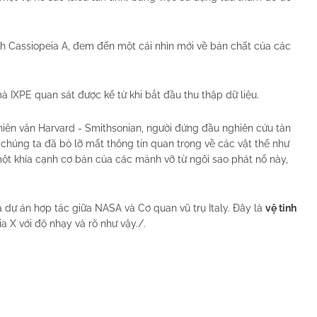
inh Cassiopeia A, đem đến một cái nhìn mới về bản chất của các
mà IXPE quan sát được kể từ khi bắt đầu thu thập dữ liệu.
hiên văn Harvard - Smithsonian, người đứng đầu nghiên cứu tàn
 chúng ta đã bỏ lỡ mất thông tin quan trọng về các vật thể như
một khía cạnh cơ bản của các mảnh vỡ từ ngôi sao phát nổ này,
 dự án hợp tác giữa NASA và Cơ quan vũ trụ Italy. Đây là
vệ tinh
a X với độ nhạy và rõ như vậy./.