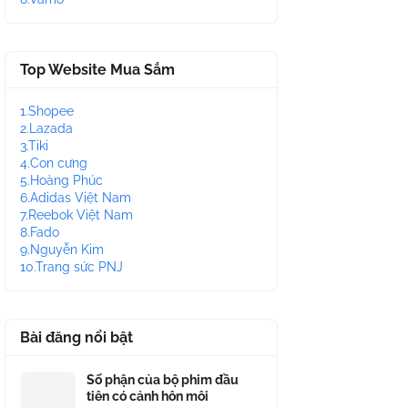
Top Website Mua Sắm
1.Shopee
2.Lazada
3.Tiki
4.Con cưng
5.Hoàng Phúc
6.Adidas Việt Nam
7.Reebok Việt Nam
8.Fado
9.Nguyễn Kim
10.Trang sức PNJ
Bài đăng nổi bật
Số phận của bộ phim đầu
tiên có cảnh hôn môi