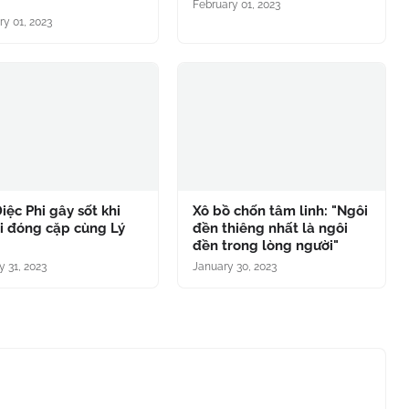
g
February 01, 2023
ry 01, 2023
iệc Phi gây sốt khi
Xô bồ chốn tâm linh: "Ngôi
ại đóng cặp cùng Lý
đền thiêng nhất là ngôi
đền trong lòng người"
y 31, 2023
January 30, 2023