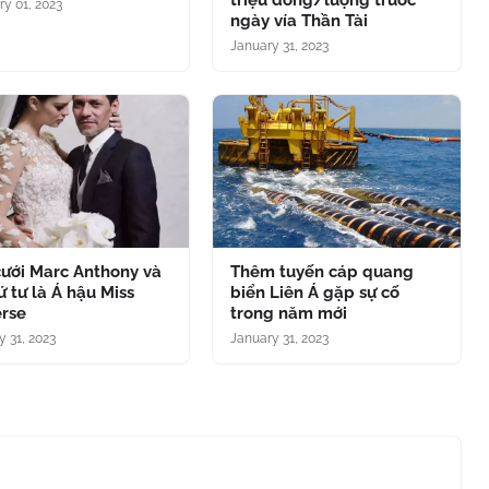
triệu đồng/lượng trước
ry 01, 2023
ngày vía Thần Tài
January 31, 2023
cưới Marc Anthony và
Thêm tuyến cáp quang
ứ tư là Á hậu Miss
biển Liên Á gặp sự cố
erse
trong năm mới
y 31, 2023
January 31, 2023