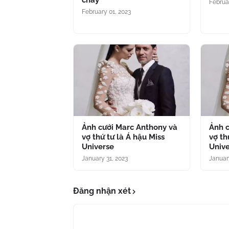
cháy
Februa
February 01, 2023
Ảnh cưới Marc Anthony và
Ảnh 
vợ thứ tư là Á hậu Miss
vợ th
Universe
Univ
January 31, 2023
Januar
Đăng nhận xét