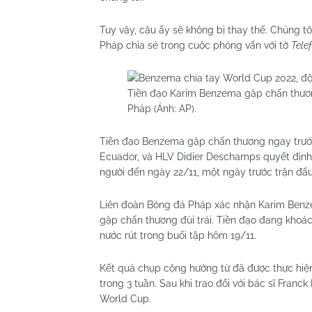
Tuy vậy, cậu ấy sẽ không bị thay thế. Chúng t
Pháp chia sẻ trong cuộc phỏng vấn với tờ
Telef
Tiền đạo Karim Benzema gặp chấn thương
Pháp (Ảnh: AP).
Tiền đạo Benzema gặp chấn thương ngay trước
Ecuador, và HLV Didier Deschamps quyết định 
người đến ngày 22/11, một ngày trước trận đấu 
Liên đoàn Bóng đá Pháp xác nhận Karim Benze
gặp chấn thương đùi trái. Tiền đạo đang khoác
nước rút trong buổi tập hôm 19/11.
Kết quả chụp cộng hưởng từ đã được thực hiệ
trong 3 tuần. Sau khi trao đổi với bác sĩ Fra
World Cup.