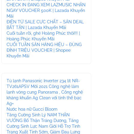
CHECK IN ĐANG XEM LAZMUSIC NHẬN
NGAY VOUCHER 500K | Lazada Khuyến
Mãi
ĐIỆN TỬ SALE CỰC CHẤT – SĂN DEAL
BẤT TẬN | Lazada Khuyến Mãi
Cuối tuần rồi, ghé Hoàng Phúc thôi!!! |
Hoàng Phúc Khuyến Mãi
CUỐI TUẦN SĂN HÀNG HIỆU – ĐỦNG
ĐỈNH TRIỆU VOUCHER | Shopee
Khuyến Mãi
Tủ lạnh Panasonic Inverter 234 lít NR-
TV261APSV Mới 2021 Công nghệ làm
lạnh vòng cung Panorama , Công nghệ
kháng khuẩn Ag Clean với tinh thể bạc
Ag+
Nước hoa nữ Gucci Bloom
Tăng Cường Sinh Lý NAM THẬN
VƯƠNG Bổ Thận Tráng Dương, Tăng
Cường Sinh Lực Nam Giới Hỗ Trợ Tình
Trạng Xuất Tinh Sớm, Giảm Đau Lưng