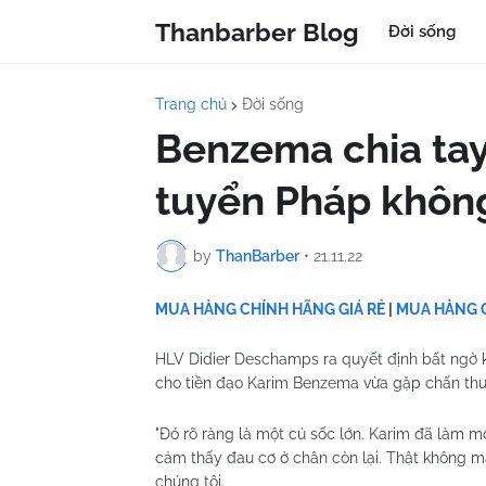
Thanbarber Blog
Đời sống
Trang chủ
Đời sống
Benzema chia tay
tuyển Pháp không
by
ThanBarber
•
21.11.22
MUA HÀNG CHÍNH HÃNG GIÁ RẺ
|
MUA HÀNG C
HLV Didier Deschamps ra quyết định bất ngờ kh
cho tiền đạo Karim Benzema vừa gặp chấn th
"Đó rõ ràng là một cú sốc lớn. Karim đã làm mọ
cảm thấy đau cơ ở chân còn lại. Thật không ma
chúng tôi.