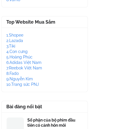
Top Website Mua Sắm
1.Shopee
2.Lazada
3.Tiki
4.Con cưng
5.Hoàng Phúc
6.Adidas Việt Nam
7.Reebok Việt Nam
8.Fado
9.Nguyễn Kim
10.Trang sức PNJ
Bài đăng nổi bật
Số phận của bộ phim đầu
tiên có cảnh hôn môi