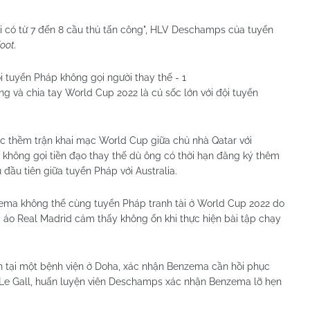
ôi có từ 7 đến 8 cầu thủ tấn công", HLV Deschamps của tuyển
oot.
 và chia tay World Cup 2022 là cú sốc lớn với đội tuyển
 thềm trận khai mạc World Cup giữa chủ nhà Qatar với
không gọi tiền đạo thay thế dù ông có thời hạn đăng ký thêm
đầu tiên giữa tuyển Pháp với Australia.
ma không thể cùng tuyển Pháp tranh tài ở World Cup 2022 do
 áo Real Madrid cảm thấy không ổn khi thực hiện bài tập chạy
n tại một bệnh viện ở Doha, xác nhận Benzema cần hồi phục
nck Le Gall, huấn luyện viên Deschamps xác nhận Benzema lỡ hẹn