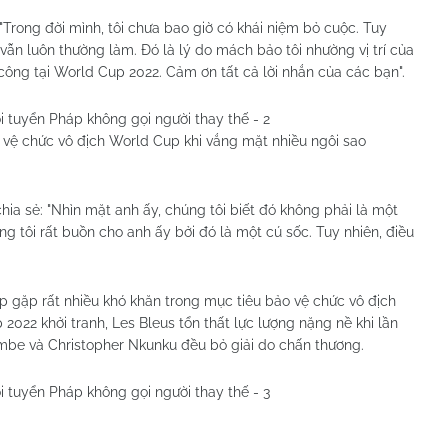
"Trong đời mình, tôi chưa bao giờ có khái niệm bỏ cuộc. Tuy
i vẫn luôn thường làm. Đó là lý do mách bảo tôi nhường vị trí của
ông tại World Cup 2022. Cảm ơn tất cả lời nhắn của các bạn".
vệ chức vô địch World Cup khi vắng mặt nhiều ngôi sao
a sẻ: "Nhìn mặt anh ấy, chúng tôi biết đó không phải là một
ng tôi rất buồn cho anh ấy bởi đó là một cú sốc. Tuy nhiên, điều
 gặp rất nhiều khó khăn trong mục tiêu bảo vệ chức vô địch
2022 khởi tranh, Les Bleus tổn thất lực lượng nặng nề khi lần
mbe và Christopher Nkunku đều bỏ giải do chấn thương.