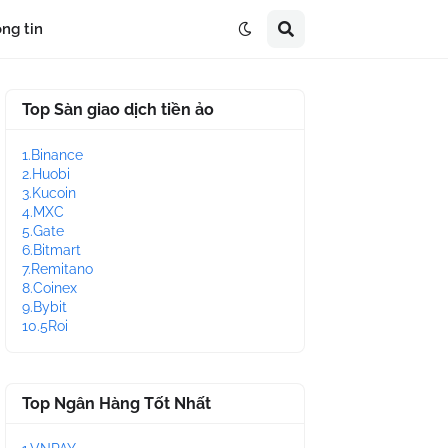
ng tin
Top Sàn giao dịch tiền ảo
1.Binance
2.Huobi
3.Kucoin
4.MXC
5.Gate
6.Bitmart
7.Remitano
8.Coinex
9.Bybit
10.5Roi
Top Ngân Hàng Tốt Nhất