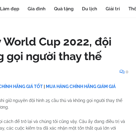
Làm đẹp
Gia đình
Quà tặng
Du lịch
Giải trí
Thô
 World Cup 2022, đội
 gọi người thay thế
0
HÍNH HÃNG GIÁ TỐT
|
MUA HÀNG CHÍNH HÃNG GIẢM GIÁ
i giữ nguyên đội hình 25 cầu thủ và không gọi người thay thế
ương.
i cách để trở lại và chúng tôi cũng vậy. Cậu ấy đang điều trị và
y, các cuộc kiểm tra đã xác nhận một tổn thất quá lớn với