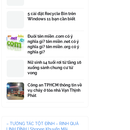
5 cài đặt Recycle Bin trên
Windows 11 bạn cần biết
Đuôi tên miền .com có ý
nghĩa gì? tên miền .net có ý
nghĩa gì? tên miền .org có ý
nghĩa gì?
Nữ sinh 14 tuổi rơi từ tầng 16
xuống sảnh chung cư tử
vong
Công an TPHCM thông tin về
vụ cháy ở tòa nhà Vạn Thịnh
Phát
– TƯƠNG TÁC TỘT ĐỈNH – RINH QUÀ
LINH ĐÌNH | Shopee Khuyến Mãi