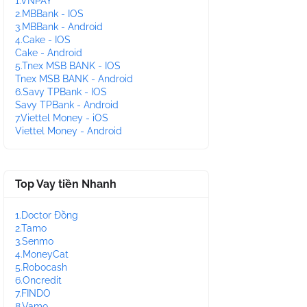
1.VNPAY
2.MBBank - IOS
3.MBBank - Android
4.Cake - IOS
Cake - Android
5.Tnex MSB BANK - IOS
Tnex MSB BANK - Android
6.Savy TPBank - IOS
Savy TPBank - Android
7.Viettel Money - iOS
Viettel Money - Android
Top Vay tiền Nhanh
1.Doctor Đồng
2.Tamo
3.Senmo
4.MoneyCat
5.Robocash
6.Oncredit
7.FINDO
8.Vamo