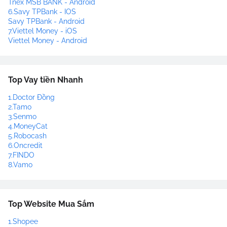
Tnex MSB BANK - Android
6.Savy TPBank - IOS
Savy TPBank - Android
7.Viettel Money - iOS
Viettel Money - Android
Top Vay tiền Nhanh
1.Doctor Đồng
2.Tamo
3.Senmo
4.MoneyCat
5.Robocash
6.Oncredit
7.FINDO
8.Vamo
Top Website Mua Sắm
1.Shopee