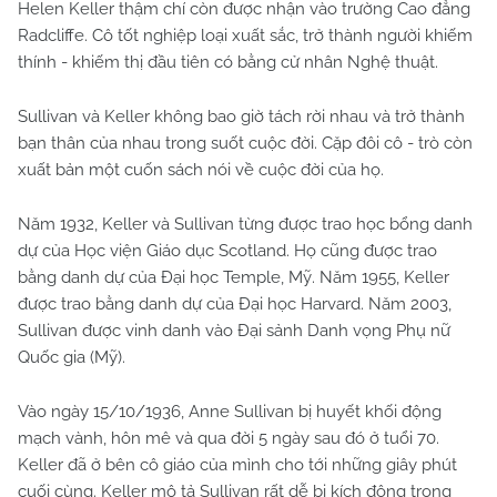
Helen Keller thậm chí còn được nhận vào trường Cao đẳng
Radcliffe. Cô tốt nghiệp loại xuất sắc, trở thành người khiếm
thính - khiếm thị đầu tiên có bằng cử nhân Nghệ thuật.
Sullivan và Keller không bao giờ tách rời nhau và trở thành
bạn thân của nhau trong suốt cuộc đời. Cặp đôi cô - trò còn
xuất bản một cuốn sách nói về cuộc đời của họ.
Năm 1932, Keller và Sullivan từng được trao học bổng danh
dự của Học viện Giáo dục Scotland. Họ cũng được trao
bằng danh dự của Đại học Temple, Mỹ. Năm 1955, Keller
được trao bằng danh dự của Đại học Harvard. Năm 2003,
Sullivan được vinh danh vào Đại sảnh Danh vọng Phụ nữ
Quốc gia (Mỹ).
Vào ngày 15/10/1936, Anne Sullivan bị huyết khối động
mạch vành, hôn mê và qua đời 5 ngày sau đó ở tuổi 70.
Keller đã ở bên cô giáo của mình cho tới những giây phút
cuối cùng. Keller mô tả Sullivan rất dễ bị kích động trong