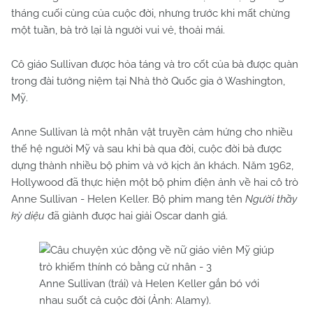
tháng cuối cùng của cuộc đời, nhưng trước khi mất chừng
một tuần, bà trở lại là người vui vẻ, thoải mái.
Cô giáo Sullivan được hỏa táng và tro cốt của bà được quàn
trong đài tưởng niệm tại Nhà thờ Quốc gia ở Washington,
Mỹ.
Anne Sullivan là một nhân vật truyền cảm hứng cho nhiều
thế hệ người Mỹ và sau khi bà qua đời, cuộc đời bà được
dựng thành nhiều bộ phim và vở kịch ăn khách. Năm 1962,
Hollywood đã thực hiện một bộ phim điện ảnh về hai cô trò
Anne Sullivan - Helen Keller. Bộ phim mang tên
Người thầy
kỳ diệu
đã giành được hai giải Oscar danh giá.
Anne Sullivan (trái) và Helen Keller gắn bó với
nhau suốt cả cuộc đời (Ảnh: Alamy).