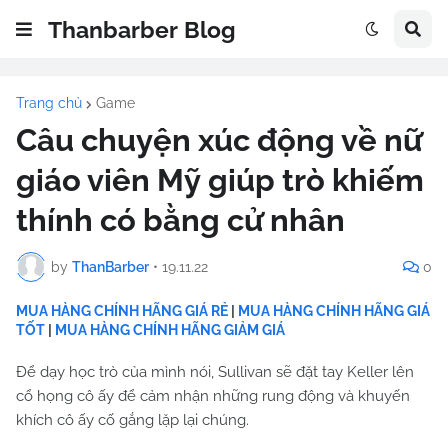
Thanbarber Blog
Trang chủ
Game
Câu chuyện xúc động về nữ
giáo viên Mỹ giúp trò khiếm
thính có bằng cử nhân
by
ThanBarber
•
19.11.22
0
MUA HÀNG CHÍNH HÃNG GIÁ RẺ
|
MUA HÀNG CHÍNH HÃNG GIÁ
TỐT
|
MUA HÀNG CHÍNH HÃNG GIẢM GIÁ
Để dạy học trò của mình nói, Sullivan sẽ đặt tay Keller lên
cổ họng cô ấy để cảm nhận những rung động và khuyến
khích cô ấy cố gắng lặp lại chúng.