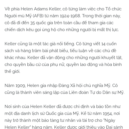
Về phía Helen Adams Keller, cô từng làm việc cho Tổ chức
Người mù Mỹ (AFB) từ năm 1924-1968. Trong thời gian này,
cô đã đi đến 35 quốc gia trên toàn cầu để tham gia các
chiến dịch kêu gọi ủng hộ cho những người bị mất thị lực.
Keller cũng là một tác giả nổi tiếng. Cô từng viết 14 cuốn
sách và hàng trăm bài phát biểu, tiểu luận về các chủ đề
khác nhau. Keller đã vận động cho những người khuyết tật,
cho quyền bầu cử của phụ nữ, quyền lao động và hòa bình
thế giới.
Năm 1909, Helen gia nhập Đảng Xã hội chủ nghĩa Mỹ. Cô
cũng là thành viên sáng lập của Liên đoàn Tự do Dân sự Mỹ.
Nơi sinh của Helen Keller đã được chỉ định và bảo tồn như
một địa danh lịch sử Quốc gia của Mỹ. Kể từ năm 1954, nơi
này trở thành một bảo tàng tư nhân và tài trợ cho "Ngày
Helen Keller" hàng năm. Keller được giới thiệu vào Đại sảnh