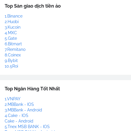
Top Sàn giao dịch tiền ảo
1.Binance
2.Huobi
3.Kucoin
4.MXC
5.Gate
6.Bitmart
7.Remitano
8.Coinex
9.Bybit
10.5Roi
Top Ngân Hàng Tốt Nhất
1.VNPAY
2.MBBank - IOS
3.MBBank - Android
4.Cake - IOS
Cake - Android
5.Tnex MSB BANK - IOS