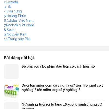
2.Lazada
3.Tiki
4.Con cưng
5.Hoàng Phúc
6.Adidas Việt Nam
7.Reebok Việt Nam
8.Fado
9.Nguyễn Kim
10.Trang sức PNJ
Bài đăng nổi bật
Số phận của bộ phim đầu tiên có cảnh hôn môi
Đuôi tên miền .com có ý nghĩa gì? tên miền .net có ý
nghĩa gì? tên miền .org có ý nghĩa gì?
Nữ sinh 14 tuổi rơi từ tầng 16 xuống sảnh chung cư
tử vong