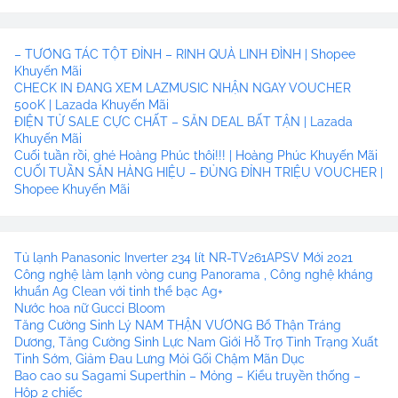
– TƯƠNG TÁC TỘT ĐỈNH – RINH QUÀ LINH ĐÌNH | Shopee
Khuyến Mãi
CHECK IN ĐANG XEM LAZMUSIC NHẬN NGAY VOUCHER
500K | Lazada Khuyến Mãi
ĐIỆN TỬ SALE CỰC CHẤT – SĂN DEAL BẤT TẬN | Lazada
Khuyến Mãi
Cuối tuần rồi, ghé Hoàng Phúc thôi!!! | Hoàng Phúc Khuyến Mãi
CUỐI TUẦN SĂN HÀNG HIỆU – ĐỦNG ĐỈNH TRIỆU VOUCHER |
Shopee Khuyến Mãi
Tủ lạnh Panasonic Inverter 234 lít NR-TV261APSV Mới 2021
Công nghệ làm lạnh vòng cung Panorama , Công nghệ kháng
khuẩn Ag Clean với tinh thể bạc Ag+
Nước hoa nữ Gucci Bloom
Tăng Cường Sinh Lý NAM THẬN VƯƠNG Bổ Thận Tráng
Dương, Tăng Cường Sinh Lực Nam Giới Hỗ Trợ Tình Trạng Xuất
Tinh Sớm, Giảm Đau Lưng Mỏi Gối Chậm Mãn Dục
Bao cao su Sagami Superthin – Mỏng – Kiểu truyền thống –
Hộp 2 chiếc