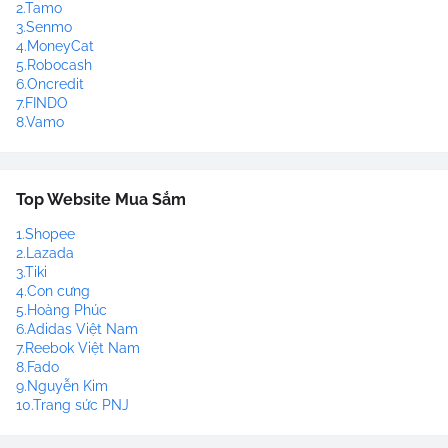
2.Tamo
3.Senmo
4.MoneyCat
5.Robocash
6.Oncredit
7.FINDO
8.Vamo
Top Website Mua Sắm
1.Shopee
2.Lazada
3.Tiki
4.Con cưng
5.Hoàng Phúc
6.Adidas Việt Nam
7.Reebok Việt Nam
8.Fado
9.Nguyễn Kim
10.Trang sức PNJ