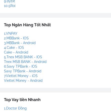
9.Bybit
10.5Roi
Top Ngân Hàng Tốt Nhất
1.VNPAY
2.MBBank - IOS
3.MBBank - Android
4.Cake - IOS
Cake - Android
5.Tnex MSB BANK - IOS
Tnex MSB BANK - Android
6.Savy TPBank - IOS
Savy TPBank - Android
7.Viettel Money - iOS
Viettel Money - Android
Top Vay tiền Nhanh
1.Doctor Đồng