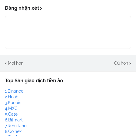
Đăng nhận xét
Mới hơn
Cũ hơn
Top Sàn giao dịch tiền ảo
1.Binance
2.Huobi
3.Kucoin
4.MXC
5.Gate
6.Bitmart
7.Remitano
8.Coinex