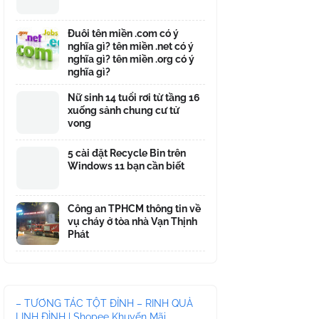
Đuôi tên miền .com có ý
nghĩa gì? tên miền .net có ý
nghĩa gì? tên miền .org có ý
nghĩa gì?
Nữ sinh 14 tuổi rơi từ tầng 16
xuống sảnh chung cư tử
vong
5 cài đặt Recycle Bin trên
Windows 11 bạn cần biết
Công an TPHCM thông tin về
vụ cháy ở tòa nhà Vạn Thịnh
Phát
– TƯƠNG TÁC TỘT ĐỈNH – RINH QUÀ
LINH ĐÌNH | Shopee Khuyến Mãi