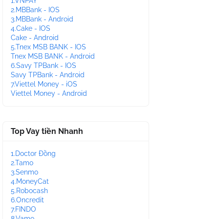
1.VNPAY
2.MBBank - IOS
3.MBBank - Android
4.Cake - IOS
Cake - Android
5.Tnex MSB BANK - IOS
Tnex MSB BANK - Android
6.Savy TPBank - IOS
Savy TPBank - Android
7.Viettel Money - iOS
Viettel Money - Android
Top Vay tiền Nhanh
1.Doctor Đồng
2.Tamo
3.Senmo
4.MoneyCat
5.Robocash
6.Oncredit
7.FINDO
8.Vamo