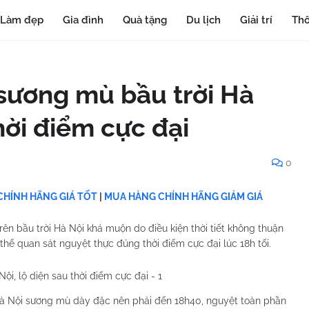
Làm đẹp
Gia đình
Quà tặng
Du lịch
Giải trí
Thô
sương mù bầu trời Hà
thời điểm cực đại
0
HÍNH HÃNG GIÁ TỐT
|
MUA HÀNG CHÍNH HÃNG GIẢM GIÁ
ên bầu trời Hà Nội khá muộn do điều kiện thời tiết không thuận
 thể quan sát nguyệt thực đúng thời điểm cực đại lúc 18h tối.
ời Hà Nội sương mù dày đặc nên phải đến 18h40, nguyệt toàn phần