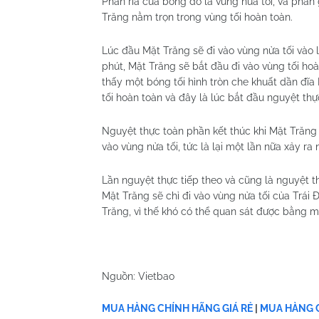
Phần rìa của bóng đổ là vùng nửa tối, và phần 
Trăng nằm trọn trong vùng tối hoàn toàn.
Lúc đầu Mặt Trăng sẽ đi vào vùng nửa tối vào 
phút, Mặt Trăng sẽ bắt đầu đi vào vùng tối ho
thấy một bóng tối hình tròn che khuất dần đĩa
tối hoàn toàn và đây là lúc bắt đầu nguyệt thự
Nguyệt thực toàn phần kết thúc khi Mặt Trăng b
vào vùng nửa tối, tức là lại một lần nữa xảy r
Lần nguyệt thực tiếp theo và cũng là nguyệt 
Mặt Trăng sẽ chỉ đi vào vùng nửa tối của Trái
Trăng, vì thế khó có thể quan sát được bằng m
Nguồn: Vietbao
MUA HÀNG CHÍNH HÃNG GIÁ RẺ
|
MUA HÀNG C