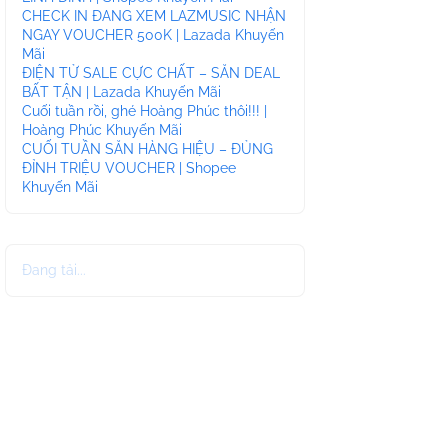
CHECK IN ĐANG XEM LAZMUSIC NHẬN
NGAY VOUCHER 500K | Lazada Khuyến
Mãi
ĐIỆN TỬ SALE CỰC CHẤT – SĂN DEAL
BẤT TẬN | Lazada Khuyến Mãi
Cuối tuần rồi, ghé Hoàng Phúc thôi!!! |
Hoàng Phúc Khuyến Mãi
CUỐI TUẦN SĂN HÀNG HIỆU – ĐỦNG
ĐỈNH TRIỆU VOUCHER | Shopee
Khuyến Mãi
Đang tải...