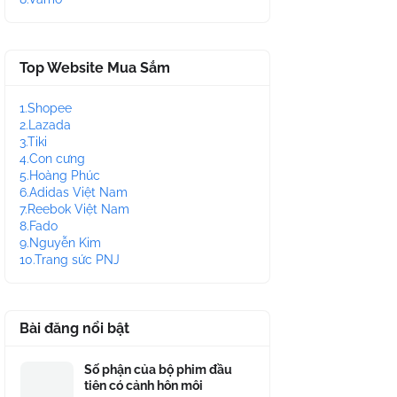
Top Website Mua Sắm
1.Shopee
2.Lazada
3.Tiki
4.Con cưng
5.Hoàng Phúc
6.Adidas Việt Nam
7.Reebok Việt Nam
8.Fado
9.Nguyễn Kim
10.Trang sức PNJ
Bài đăng nổi bật
Số phận của bộ phim đầu
tiên có cảnh hôn môi