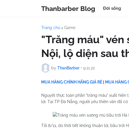
Thanbarber Blog
Đời sống
Trang chủ
Game
"Trăng máu" vén 
Nội, lộ diện sau 
by
ThanBarber
•
9.11.22
MUA HÀNG CHÍNH HÃNG GIÁ RẺ
|
MUA HÀNG C
Nguyệt thực toàn phần "trăng máu" xuất hiện tr
lợi. Tại TP Đà Nẵng, người yêu thiên văn đã có
Tối 8/11, do thời tiết không thuận lợi, bầu tr