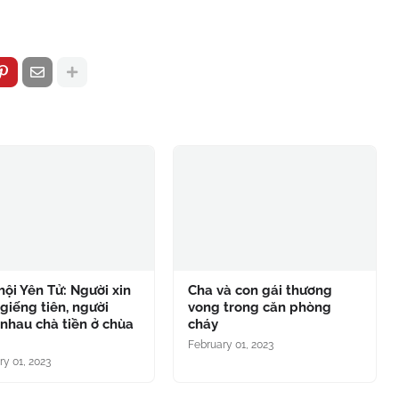
hội Yên Tử: Người xin
Cha và con gái thương
giếng tiên, người
vong trong căn phòng
nhau chà tiền ở chùa
cháy
g
February 01, 2023
ry 01, 2023