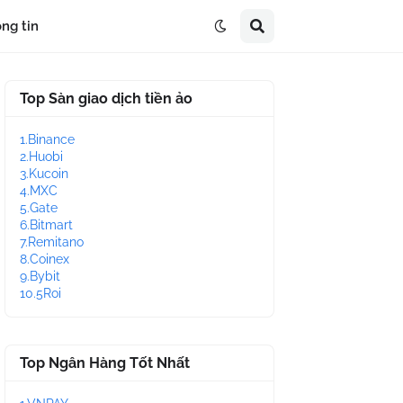
ng tin
Top Sàn giao dịch tiền ảo
1.Binance
2.Huobi
3.Kucoin
4.MXC
5.Gate
6.Bitmart
7.Remitano
8.Coinex
9.Bybit
10.5Roi
Top Ngân Hàng Tốt Nhất