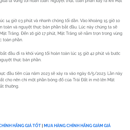
giữa là vùng tối hoàn toàn. Nguyệt thực toàn phần xảy ra khi Mặt
lúc 14 giờ 03 phút và nhanh chóng tối dần. Vào khoảng 15 giờ 10
àn toàn và nguyệt thực bán phần bắt đầu. Lúc này chúng ta sẽ
 Mặt Trăng. Đến 16 giờ 17 phút, Mặt Trăng sẽ nằm trọn trong vùng
c toàn phần.
ắt đầu đi ra khỏi vùng tối hoàn toàn lúc 15 giờ 42 phút và bước
a nguyệt thực bán phần.
thực đầu tiên của năm 2023 sẽ xảy ra vào ngày 6/5/2023. Lần này
 Đất cho nên chỉ một phần bóng đổ của Trái Đất in mờ lên Mặt
ắt thường.
HÍNH HÃNG GIÁ TỐT
|
MUA HÀNG CHÍNH HÃNG GIẢM GIÁ