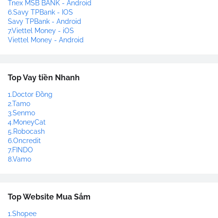
Tnex MSB BANK - Android
6.Savy TPBank - IOS
Savy TPBank - Android
7.Viettel Money - iOS
Viettel Money - Android
Top Vay tiền Nhanh
1.Doctor Đồng
2.Tamo
3.Senmo
4.MoneyCat
5.Robocash
6.Oncredit
7.FINDO
8.Vamo
Top Website Mua Sắm
1.Shopee