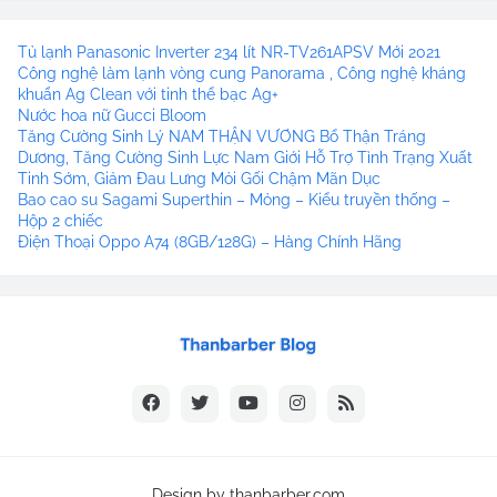
Tủ lạnh Panasonic Inverter 234 lít NR-TV261APSV Mới 2021
Công nghệ làm lạnh vòng cung Panorama , Công nghệ kháng
khuẩn Ag Clean với tinh thể bạc Ag+
Nước hoa nữ Gucci Bloom
Tăng Cường Sinh Lý NAM THẬN VƯƠNG Bổ Thận Tráng
Dương, Tăng Cường Sinh Lực Nam Giới Hỗ Trợ Tình Trạng Xuất
Tinh Sớm, Giảm Đau Lưng Mỏi Gối Chậm Mãn Dục
Bao cao su Sagami Superthin – Mỏng – Kiểu truyền thống –
Hộp 2 chiếc
Điện Thoại Oppo A74 (8GB/128G) – Hàng Chính Hãng
Design by
thanbarber.com