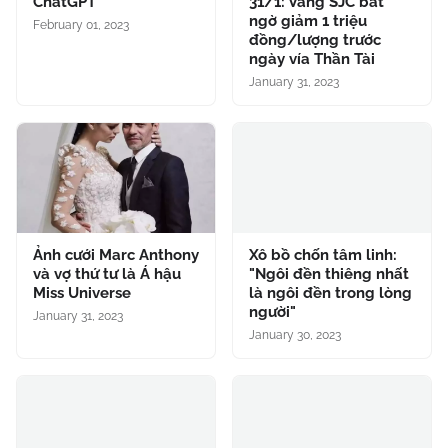
ChatGPT
31/1: Vàng SJC bất
ngờ giảm 1 triệu
February 01, 2023
đồng/lượng trước
ngày vía Thần Tài
January 31, 2023
Ảnh cưới Marc Anthony
Xô bồ chốn tâm linh:
và vợ thứ tư là Á hậu
"Ngôi đền thiêng nhất
Miss Universe
là ngôi đền trong lòng
người"
January 31, 2023
January 30, 2023