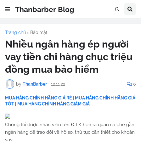
Thanbarber Blog
Trang chủ
Bảo mật
Nhiều ngân hàng ép người
vay tiền chi hàng chục triệu
đồng mua bảo hiểm
by
ThanBarber
•
12.11.22
0
MUA HÀNG CHÍNH HÃNG GIÁ RẺ
|
MUA HÀNG CHÍNH HÃNG GIÁ
TỐT
|
MUA HÀNG CHÍNH HÃNG GIẢM GIÁ
Chúng tôi được nhân viên tên Đ.T.K hẹn ra quán cà phê gần
ngân hàng để trao đổi về hồ sơ, thủ tục cần thiết cho khoản
vay.