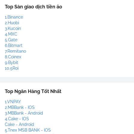
Top Sàn giao dịch tiền ảo
1.Binance
2.Huobi
3.Kucoin
4.MXC
5.Gate
6.Bitmart
7.Remitano
8.Coinex
9.Bybit
10.5Roi
Top Ngân Hàng Tốt Nhất
1.VNPAY
2.MBBank - IOS
3.MBBank - Android
4.Cake - IOS
Cake - Android
5.Tnex MSB BANK - IOS