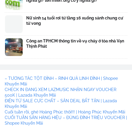
nghĩa gì? tên miền .org có ý nghĩa gì?
Nữ sinh 14 tuổi rơi từ tầng 16 xuống sảnh chung cư
tử vong
Công an TPHCM thông tin về vụ cháy ở tòa nhà Vạn
Thịnh Phát
– TƯƠNG TÁC TỘT ĐỈNH – RINH QUÀ LINH ĐÌNH | Shopee
Khuyến Mãi
CHECK IN ĐANG XEM LAZMUSIC NHẬN NGAY VOUCHER
500K | Lazada Khuyến Mãi
ĐIỆN TỬ SALE CỰC CHẤT – SĂN DEAL BẤT TẬN | Lazada
Khuyến Mãi
Cuối tuần rồi, ghé Hoàng Phúc thôi!!! | Hoàng Phúc Khuyến Mãi
CUỐI TUẦN SĂN HÀNG HIỆU – ĐỦNG ĐỈNH TRIỆU VOUCHER |
Shopee Khuyến Mãi