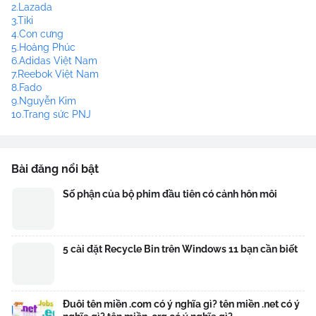
2.Lazada
3.Tiki
4.Con cưng
5.Hoàng Phúc
6.Adidas Việt Nam
7.Reebok Việt Nam
8.Fado
9.Nguyễn Kim
10.Trang sức PNJ
Bài đăng nổi bật
Số phận của bộ phim đầu tiên có cảnh hôn môi
5 cài đặt Recycle Bin trên Windows 11 bạn cần biết
Đuôi tên miền .com có ý nghĩa gì? tên miền .net có ý