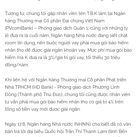
Tương tự, chúng tôi gặp nhân viên tên T.B.K làm tại Ngân
hàng Thương mại Cổ phần Đại chúng Việt Nam
(PVcomBank) – Phòng giao dịch Quận 1, cũng với những lý
lẽ đưa ra là cuối năm, Ngân hàng Nhà nước đang siết chặt
room tín dụng, nên buộc người vay phải mua gói bảo hiểm
nhân thọ để được giải ngân khoản vay. Mức phí mua gói bảo
hiểm mà K đưa ra là 3%/giá trị gói vay, tối thiểu 30 triệu
đồng/năm.
Khi liên hệ với Ngân hàng Thương mại Cổ phần Phát triển
Nhà TPHCM (HD Bank) - Phòng giao dịch Phường Linh
Đông (Thành phố Thủ Đức), chúng tôi cũng được nhân viên
tư vấn phải mua gói bảo hiểm nhân thọ có giá trị 4% trên
tổng số tiền vay mới được giải ngân.
Ngày 17.8, Ngân hàng Nhà nước (NHNN) cho biết đã có văn
bản trả lời đại biểu Quốc hội Trần Thị Thanh Lam (tỉnh Bến