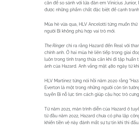
cân để so sánh với lứa đàn em Vinicius Junior
được những phẩm chất đặc biệt để cạnh tranh 
Mùa hè vừa qua, HLV Ancelotti từng muốn thử ng
người Bỉ không phù hợp vai trò mới.
The Ringer
chỉ ra rằng Hazard đến Real với tha
chính anh. Ở hai mùa hè liên tiếp trong giai đ
luôn trong tình trạng thừa cân khi đi tập huấn
ảnh của Hazard. Anh vắng mặt 480 ngày từ khi 
HLV Martinez từng nói hồi năm 2020 rằng "Haza
Everton là một trong những người còn tin tưở
tuyển Bỉ nỗ lực tìm cách giúp cậu học trò cưn
Từ năm 2021, màn trình diễn của Hazard ở tuyển
từ đầu năm 2022, Hazard chưa có pha lập cô
khiến tiền vệ này đánh mất sự tự tin khi thi đấu