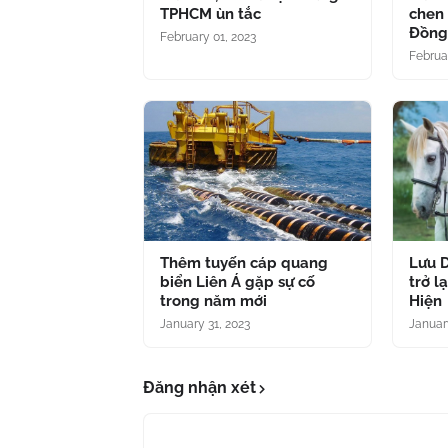
TPHCM ùn tắc
chen 
Đồn
February 01, 2023
Februa
Thêm tuyến cáp quang
Lưu D
biển Liên Á gặp sự cố
trở l
trong năm mới
Hiện
January 31, 2023
Januar
Đăng nhận xét