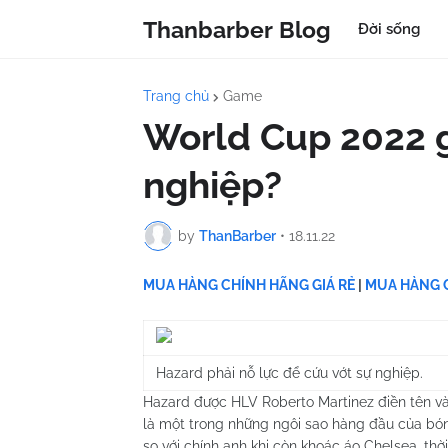
Thanbarber Blog
Đời sống
Trang chủ
Game
World Cup 2022 g
nghiệp?
by
ThanBarber
•
18.11.22
MUA HÀNG CHÍNH HÃNG GIÁ RẺ
|
MUA HÀNG C
Hazard phải nỗ lực để cứu vớt sự nghiệp.
Hazard được HLV Roberto Martinez điền tên v
là một trong những ngôi sao hàng đầu của bóng đ
so với chính anh khi còn khoác áo Chelsea, thờ