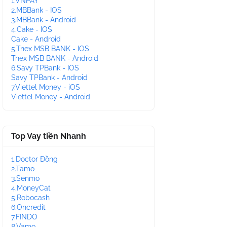
1.VNPAY
2.MBBank - IOS
3.MBBank - Android
4.Cake - IOS
Cake - Android
5.Tnex MSB BANK - IOS
Tnex MSB BANK - Android
6.Savy TPBank - IOS
Savy TPBank - Android
7.Viettel Money - iOS
Viettel Money - Android
Top Vay tiền Nhanh
1.Doctor Đồng
2.Tamo
3.Senmo
4.MoneyCat
5.Robocash
6.Oncredit
7.FINDO
8.Vamo