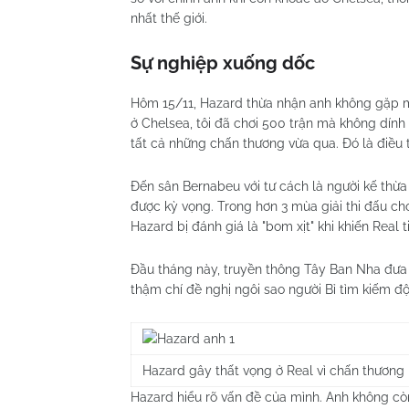
nhất thế giới.
Sự nghiệp xuống dốc
Hôm 15/11, Hazard thừa nhận anh không gặp m
ở Chelsea, tôi đã chơi 500 trận mà không dính
tất cả những chấn thương vừa qua. Đó là điều tô
Đến sân Bernabeu với tư cách là người kế thừ
được kỳ vọng. Trong hơn 3 mùa giải thi đấu cho 
Hazard bị đánh giá là "bom xịt" khi khiến Real t
Đầu tháng này, truyền thông Tây Ban Nha đưa t
thậm chí đề nghị ngôi sao người Bỉ tìm kiếm 
Hazard gây thất vọng ở Real vì chấn thương 
Hazard hiểu rõ vấn đề của mình. Anh không cò