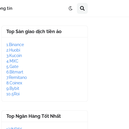
ng tin
Top Sàn giao dịch tiền ảo
1.Binance
2.Huobi
3.Kucoin
4.MXC
5.Gate
6.Bitmart
7.Remitano
8.Coinex
9.Bybit
10.5Roi
Top Ngân Hàng Tốt Nhất