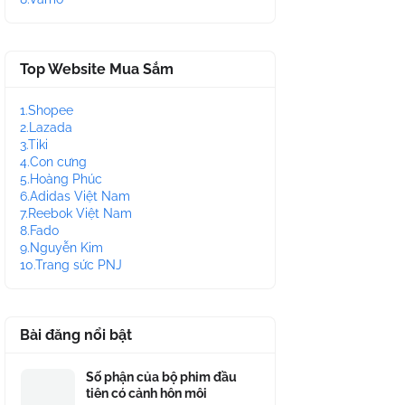
Top Website Mua Sắm
1.Shopee
2.Lazada
3.Tiki
4.Con cưng
5.Hoàng Phúc
6.Adidas Việt Nam
7.Reebok Việt Nam
8.Fado
9.Nguyễn Kim
10.Trang sức PNJ
Bài đăng nổi bật
Số phận của bộ phim đầu
tiên có cảnh hôn môi