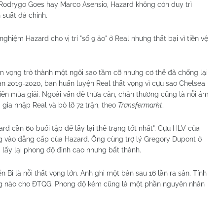
, Rodrygo Goes hay Marco Asensio, Hazard không còn duy trì
suất đá chính.
hiệm Hazard cho vị trí "số 9 ảo" ở Real nhưng thất bại vì tiền vệ
m vọng trở thành một ngôi sao tầm cỡ nhưng cơ thể đã chống lại
oạn 2019-2020, ban huấn luyện Real thất vọng vì cựu sao Chelsea
 tiền mùa giải. Ngoài vấn đề thừa cân, chấn thương cũng là nỗi ám
gia nhập Real và bỏ lỡ 72 trận, theo
Transfermarkt
.
rd cần 60 buổi tập để lấy lại thể trạng tốt nhất". Cựu HLV của
ng vào đẳng cấp của Hazard. Ông cùng trợ lý Gregory Dupont ở
g lấy lại phong độ đỉnh cao nhưng bất thành.
 Bỉ là nỗi thất vọng lớn. Anh ghi một bàn sau 16 lần ra sân. Tính
ng nào cho ĐTQG. Phong độ kém cũng là một phần nguyên nhân
.