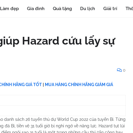
Làm đẹp
Gia đình
Quà tặng
Du lịch
Giải trí
Thô
iúp Hazard cứu lấy sự
0
HÍNH HÃNG GIÁ TỐT
|
MUA HÀNG CHÍNH HÃNG GIẢM GIÁ
ào danh sách 26 tuyển thủ dự World Cup 2022 của tuyển Bỉ. Từng
á Bỉ, tiền vệ 31 tuổi giờ bị nghi ngờ về năng lực. Hazard tụt lùi
i điểm ngôi sao 31 tuổi là một trong những cầu thủ tấn công hay