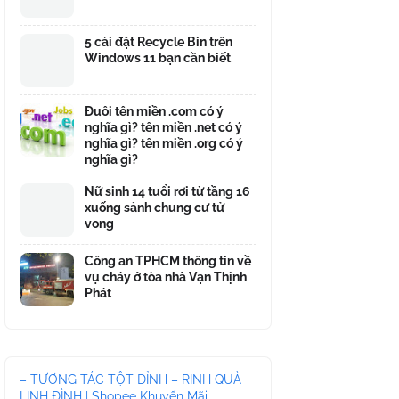
5 cài đặt Recycle Bin trên
Windows 11 bạn cần biết
Đuôi tên miền .com có ý
nghĩa gì? tên miền .net có ý
nghĩa gì? tên miền .org có ý
nghĩa gì?
Nữ sinh 14 tuổi rơi từ tầng 16
xuống sảnh chung cư tử
vong
Công an TPHCM thông tin về
vụ cháy ở tòa nhà Vạn Thịnh
Phát
– TƯƠNG TÁC TỘT ĐỈNH – RINH QUÀ
LINH ĐÌNH | Shopee Khuyến Mãi