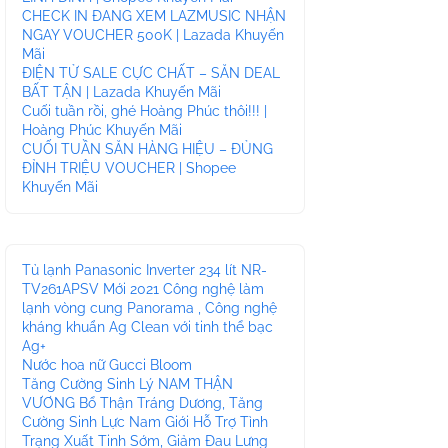
CHECK IN ĐANG XEM LAZMUSIC NHẬN
NGAY VOUCHER 500K | Lazada Khuyến
Mãi
ĐIỆN TỬ SALE CỰC CHẤT – SĂN DEAL
BẤT TẬN | Lazada Khuyến Mãi
Cuối tuần rồi, ghé Hoàng Phúc thôi!!! |
Hoàng Phúc Khuyến Mãi
CUỐI TUẦN SĂN HÀNG HIỆU – ĐỦNG
ĐỈNH TRIỆU VOUCHER | Shopee
Khuyến Mãi
Tủ lạnh Panasonic Inverter 234 lít NR-
TV261APSV Mới 2021 Công nghệ làm
lạnh vòng cung Panorama , Công nghệ
kháng khuẩn Ag Clean với tinh thể bạc
Ag+
Nước hoa nữ Gucci Bloom
Tăng Cường Sinh Lý NAM THẬN
VƯƠNG Bổ Thận Tráng Dương, Tăng
Cường Sinh Lực Nam Giới Hỗ Trợ Tình
Trạng Xuất Tinh Sớm, Giảm Đau Lưng