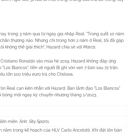
ay trong 3 năm qua từ ngày gia nhập Real. "Trong suốt 10 năm
 chấn thương nào. Nhưng chỉ trong hơn 2 năm ở Real, tôi đã gặp
i không thể giải thích", Hazard chia sẻ với
Marca
.
a Cristiano Ronaldo vào mùa hè 2019, Hazard không đáp ứng
"Los Blancos", tiền vệ người Bỉ ghi vỏn vẹn 7 bàn sau 72 trận.
iêu tốn 100 triệu euro trả cho Chelsea.
in Real cạn kiên nhẫn với Hazard. Ban lãnh đạo "Los Blancos"
đội bóng mới ngay kỳ chuyển nhượng tháng 1/2023.
liên miên. Ảnh:
Sky Sports.
n nằm trong kế hoạch của HLV Carlo Ancelotti. Khi đặt lên bàn