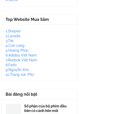
Top Website Mua Sắm
1.Shopee
2.Lazada
3.Tiki
4.Con cưng
5.Hoàng Phúc
6.Adidas Việt Nam
7.Reebok Việt Nam
8.Fado
9.Nguyễn Kim
10.Trang sức PNJ
Bài đăng nổi bật
Số phận của bộ phim đầu
tiên có cảnh hôn môi