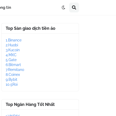
ng tin
Top Sàn giao dịch tiền ảo
1.Binance
2.Huobi
3.Kucoin
4.MXC
5.Gate
6.Bitmart
7.Remitano
8.Coinex
9.Bybit
10.5Roi
Top Ngân Hàng Tốt Nhất