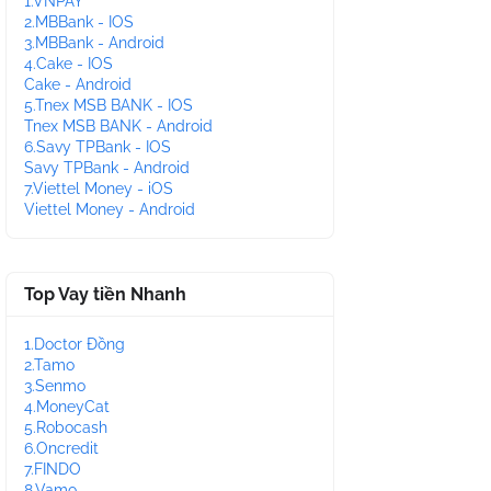
1.VNPAY
2.MBBank - IOS
3.MBBank - Android
4.Cake - IOS
Cake - Android
5.Tnex MSB BANK - IOS
Tnex MSB BANK - Android
6.Savy TPBank - IOS
Savy TPBank - Android
7.Viettel Money - iOS
Viettel Money - Android
Top Vay tiền Nhanh
1.Doctor Đồng
2.Tamo
3.Senmo
4.MoneyCat
5.Robocash
6.Oncredit
7.FINDO
8.Vamo