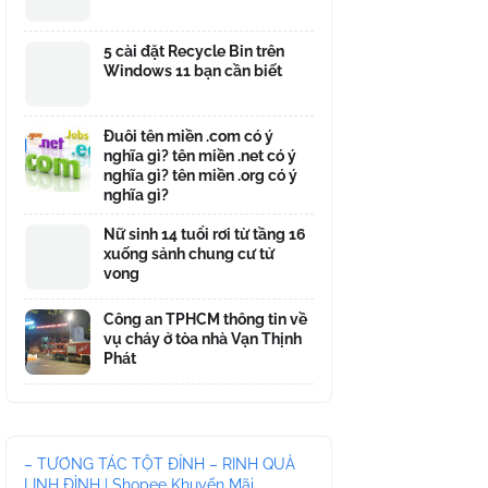
5 cài đặt Recycle Bin trên
Windows 11 bạn cần biết
Đuôi tên miền .com có ý
nghĩa gì? tên miền .net có ý
nghĩa gì? tên miền .org có ý
nghĩa gì?
Nữ sinh 14 tuổi rơi từ tầng 16
xuống sảnh chung cư tử
vong
Công an TPHCM thông tin về
vụ cháy ở tòa nhà Vạn Thịnh
Phát
– TƯƠNG TÁC TỘT ĐỈNH – RINH QUÀ
LINH ĐÌNH | Shopee Khuyến Mãi