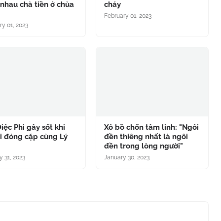
nhau chà tiền ở chùa
cháy
g
February 01, 2023
ry 01, 2023
iệc Phi gây sốt khi
Xô bồ chốn tâm linh: "Ngôi
ại đóng cặp cùng Lý
đền thiêng nhất là ngôi
đền trong lòng người"
y 31, 2023
January 30, 2023