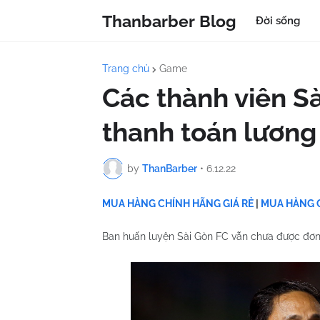
Thanbarber Blog
Đời sống
Trang chủ
Game
Các thành viên S
thanh toán lương
by
ThanBarber
•
6.12.22
MUA HÀNG CHÍNH HÃNG GIÁ RẺ
|
MUA HÀNG C
Ban huấn luyện Sài Gòn FC vẫn chưa được đơn 