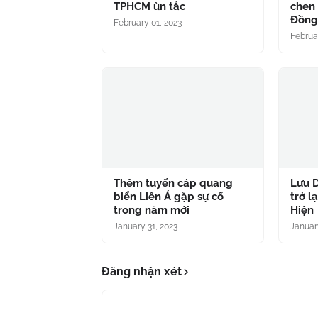
TPHCM ùn tắc
chen 
Đồn
February 01, 2023
Februa
Thêm tuyến cáp quang
Lưu D
biển Liên Á gặp sự cố
trở l
trong năm mới
Hiện
January 31, 2023
Januar
Đăng nhận xét