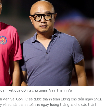
 cam kết của đơn vị chủ quản. Ảnh: Thanh Vũ
h viên Sài Gòn FC sẽ được thanh toán lương cho đến ngày 19.11.
 này vẫn chưa thanh toán 19 ngày lương tháng 11 cho các thành