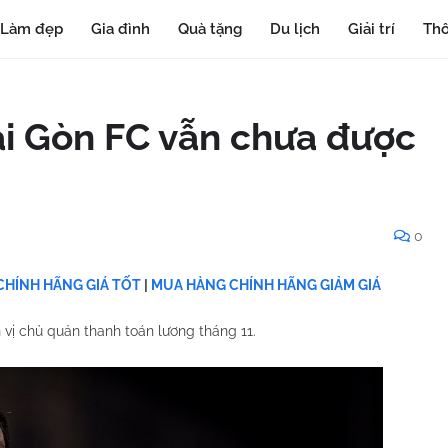
Làm đẹp
Gia đình
Quà tặng
Du lịch
Giải trí
Thô
ài Gòn FC vẫn chưa được
0
HÍNH HÃNG GIÁ TỐT
|
MUA HÀNG CHÍNH HÃNG GIẢM GIÁ
vị chủ quản thanh toán lương tháng 11.