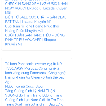
CHECK IN ĐANG XEM LAZMUSIC NHẬN
NGAY VOUCHER 500K | Lazada Khuyến
Mãi
ĐIỆN TỬ SALE CỰC CHẤT – SĂN DEAL
BẤT TẬN | Lazada Khuyến Mãi
Cuối tuần rồi, ghé Hoàng Phúc thôi!!! |
Hoàng Phúc Khuyến Mãi
CUỐI TUẦN SĂN HÀNG HIỆU – ĐỦNG
ĐỈNH TRIỆU VOUCHER | Shopee
Khuyến Mãi
Tủ lạnh Panasonic Inverter 234 lít NR-
TV261APSV Mới 2021 Công nghệ làm
lạnh vòng cung Panorama , Công nghệ
kháng khuẩn Ag Clean với tinh thể bạc
Ag+
Nước hoa nữ Gucci Bloom
Tăng Cường Sinh Lý NAM THẬN
VƯƠNG Bổ Thận Tráng Dương, Tăng
Cường Sinh Lực Nam Giới Hỗ Trợ Tình
Trạng Xuất Tinh Sớm, Giảm Đau Lưng