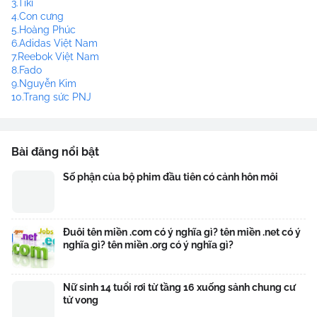
3.Tiki
4.Con cưng
5.Hoàng Phúc
6.Adidas Việt Nam
7.Reebok Việt Nam
8.Fado
9.Nguyễn Kim
10.Trang sức PNJ
Bài đăng nổi bật
Số phận của bộ phim đầu tiên có cảnh hôn môi
Đuôi tên miền .com có ý nghĩa gì? tên miền .net có ý
nghĩa gì? tên miền .org có ý nghĩa gì?
Nữ sinh 14 tuổi rơi từ tầng 16 xuống sảnh chung cư
tử vong