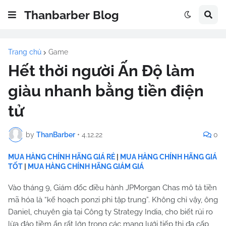
Thanbarber Blog
Trang chủ
Game
Hết thời người Ấn Độ làm
giàu nhanh bằng tiền điện
tử
by
ThanBarber
•
4.12.22
0
MUA HÀNG CHÍNH HÃNG GIÁ RẺ
|
MUA HÀNG CHÍNH HÃNG GIÁ
TỐT
|
MUA HÀNG CHÍNH HÃNG GIẢM GIÁ
Vào tháng 9, Giám đốc điều hành JPMorgan Chas mô tả tiền
mã hóa là “kế hoạch ponzi phi tập trung”. Không chỉ vậy, ông
Daniel, chuyên gia tại Công ty Strategy India, cho biết rủi ro
lừa đảo tiềm ẩn rất lớn trong các mạng lưới tiếp thị đa cấp