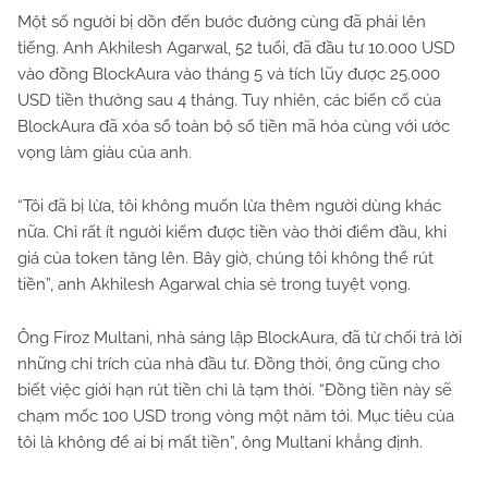
Một số người bị dồn đến bước đường cùng đã phải lên
tiếng. Anh Akhilesh Agarwal, 52 tuổi, đã đầu tư
10.000 USD
vào đồng BlockAura vào tháng 5 và tích lũy được
25.000
USD
tiền thưởng sau 4 tháng. Tuy nhiên, các biến cố của
BlockAura đã xóa sổ toàn bộ số tiền mã hóa cùng với ước
vọng làm giàu của anh.
“Tôi đã bị lừa, tôi không muốn lừa thêm người dùng khác
nữa. Chỉ rất ít người kiếm được tiền vào thời điểm đầu, khi
giá của token tăng lên. Bây giờ, chúng tôi không thể rút
tiền”, anh Akhilesh Agarwal chia sẻ trong tuyệt vọng.
Ông Firoz Multani, nhà sáng lập BlockAura, đã từ chối trả lời
những chỉ trích của nhà đầu tư. Đồng thời, ông cũng cho
biết việc giới hạn rút tiền chỉ là tạm thời. “Đồng tiền này sẽ
chạm mốc
100 USD
trong vòng một năm tới. Mục tiêu của
tôi là không để ai bị mất tiền”, ông Multani khẳng định.