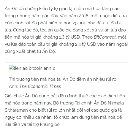
Ấn Độ đã chứng kiến ​​​​tỷ lệ gian lận tiền mã hóa tăng cao
trong những năm gần đây. Vào năm 2018, một cuộc điều tra
của cảnh sát đã phát hiện ra hơn 25.000 nhà đầu tư đã bị
lừa. Cùng lúc đó, tòa án quốc gia đang xét xử vụ án lừa đảo
tiền mã hóa trị giá khoảng
1,6 tỷ USD
. Theo
BitConnect
, một
vụ lừa đảo toàn cầu trị giá khoảng
2,4 tỷ USD
vào năm ngoái
cũng xuất phát từ Ấn Độ.
Thị trường tiền mã hóa tại Ấn Độ tiềm ẩn nhiều rủi ro.
Ảnh:
The Economic Times.
Giới chức Ấn Độ cũng bắt đầu đánh thuế các giao dịch tiền
mã hóa trong năm nay. Bộ trưởng Tài chính Ấn Độ Nirmala
Sitharaman cho biết rủi ro lớn nhất đối với các quốc gia là
nguy cơ nhiều cá nhân, tổ chức lạm dụng tiền mã hóa để
rửa tiền và tài trợ khủng bố.