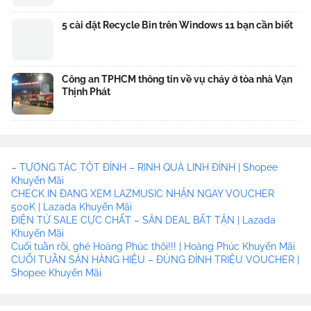
5 cài đặt Recycle Bin trên Windows 11 bạn cần biết
Công an TPHCM thông tin về vụ cháy ở tòa nhà Vạn
Thịnh Phát
– TƯƠNG TÁC TỘT ĐỈNH – RINH QUÀ LINH ĐÌNH | Shopee
Khuyến Mãi
CHECK IN ĐANG XEM LAZMUSIC NHẬN NGAY VOUCHER
500K | Lazada Khuyến Mãi
ĐIỆN TỬ SALE CỰC CHẤT – SĂN DEAL BẤT TẬN | Lazada
Khuyến Mãi
Cuối tuần rồi, ghé Hoàng Phúc thôi!!! | Hoàng Phúc Khuyến Mãi
CUỐI TUẦN SĂN HÀNG HIỆU – ĐỦNG ĐỈNH TRIỆU VOUCHER |
Shopee Khuyến Mãi