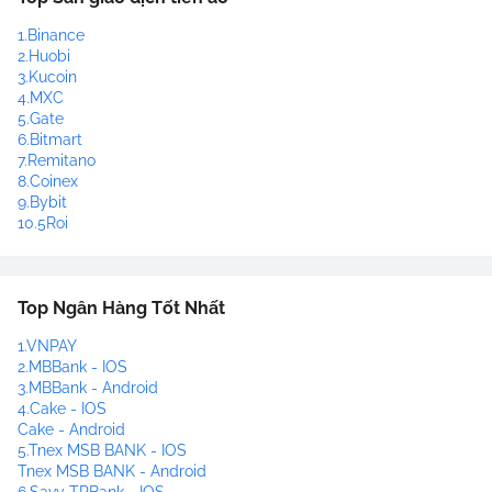
1.Binance
2.Huobi
3.Kucoin
4.MXC
5.Gate
6.Bitmart
7.Remitano
8.Coinex
9.Bybit
10.5Roi
Top Ngân Hàng Tốt Nhất
1.VNPAY
2.MBBank - IOS
3.MBBank - Android
4.Cake - IOS
Cake - Android
5.Tnex MSB BANK - IOS
Tnex MSB BANK - Android