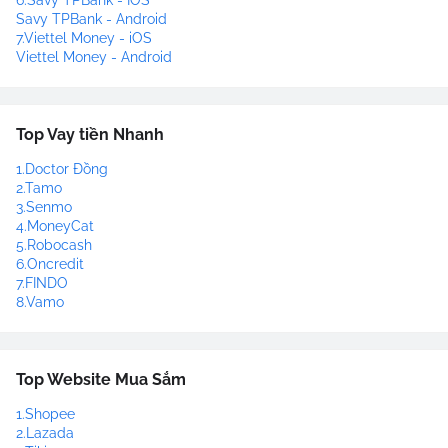
6.Savy TPBank - IOS
Savy TPBank - Android
7.Viettel Money - iOS
Viettel Money - Android
Top Vay tiền Nhanh
1.Doctor Đồng
2.Tamo
3.Senmo
4.MoneyCat
5.Robocash
6.Oncredit
7.FINDO
8.Vamo
Top Website Mua Sắm
1.Shopee
2.Lazada