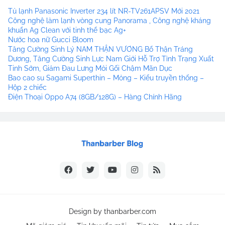
Tủ lạnh Panasonic Inverter 234 lít NR-TV261APSV Mới 2021
Công nghệ làm lạnh vòng cung Panorama , Công nghệ kháng
khuẩn Ag Clean với tinh thể bạc Ag+
Nước hoa nữ Gucci Bloom
Tăng Cường Sinh Lý NAM THẬN VƯƠNG Bổ Thận Tráng
Dương, Tăng Cường Sinh Lực Nam Giới Hỗ Trợ Tình Trạng Xuất
Tinh Sớm, Giảm Đau Lưng Mỏi Gối Chậm Mãn Dục
Bao cao su Sagami Superthin – Mỏng – Kiểu truyền thống –
Hộp 2 chiếc
Điện Thoại Oppo A74 (8GB/128G) – Hàng Chính Hãng
Design by
thanbarber.com