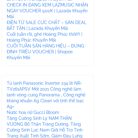
CHECK IN ĐANG XEM LAZMUSIC NHẬN
NGAY VOUCHER 500K | Lazada Khuyến
Mãi
ĐIỆN TỬ SALE CỰC CHẤT – SĂN DEAL
BẤT TẬN | Lazada Khuyến Mãi
Cuối tuần rồi, ghé Hoàng Phúc thôi!!! |
Hoàng Phúc Khuyến Mãi
CUỐI TUẦN SĂN HÀNG HIỆU – ĐỦNG
ĐỈNH TRIỆU VOUCHER | Shopee
Khuyến Mãi
Tủ lạnh Panasonic Inverter 234 lít NR-
TV261APSV Mới 2021 Công nghệ làm
lạnh vòng cung Panorama , Công nghệ
kháng khuẩn Ag Clean với tinh thể bạc
Ag+
Nước hoa nữ Gucci Bloom
Tăng Cường Sinh Lý NAM THẬN
VƯƠNG Bổ Thận Tráng Dương, Tăng
Cường Sinh Lực Nam Giới Hỗ Trợ Tình
Trạng Xuất Tinh Sớm, Giảm Đau Lưng