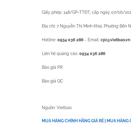
Giấy phép: 148/GP-TTĐT, cấp ngày 07/06/20
Địa chỉ: 7 Nguyễn Thị Minh Khai, Phường Bến N
Hotline:
0934 036 286
- Email:
cpi@vietbao.vn
Liên hệ quảng cáo:
0934 036 286
Báo giá PR
Báo giá QC
Nguồn: Vietbao
MUA HÀNG CHÍNH HÃNG GIÁ RẺ
|
MUA HÀNG C