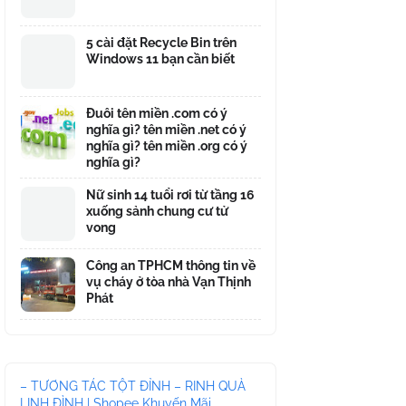
5 cài đặt Recycle Bin trên
Windows 11 bạn cần biết
Đuôi tên miền .com có ý
nghĩa gì? tên miền .net có ý
nghĩa gì? tên miền .org có ý
nghĩa gì?
Nữ sinh 14 tuổi rơi từ tầng 16
xuống sảnh chung cư tử
vong
Công an TPHCM thông tin về
vụ cháy ở tòa nhà Vạn Thịnh
Phát
– TƯƠNG TÁC TỘT ĐỈNH – RINH QUÀ
LINH ĐÌNH | Shopee Khuyến Mãi