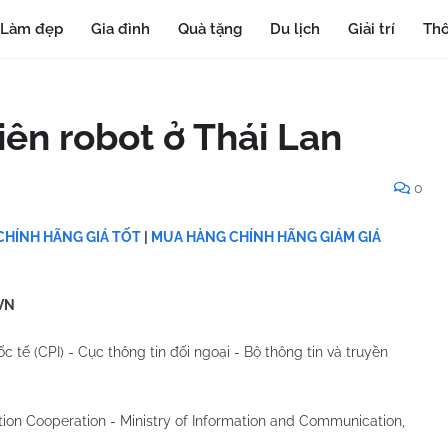
Làm đẹp
Gia đình
Quà tặng
Du lịch
Giải trí
Thô
ên robot ở Thái Lan
0
HÍNH HÃNG GIÁ TỐT
|
MUA HÀNG CHÍNH HÃNG GIẢM GIÁ
VN
 tế (CPI) - Cục thông tin đối ngoại - Bộ thông tin và truyền
ion Cooperation - Ministry of Information and Communication,