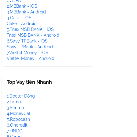
1.VNPAY
2.MBBank - IOS
3.MBBank - Android
4.Cake - IOS
Cake - Android
5.Tnex MSB BANK - IOS
Tnex MSB BANK - Android
6.Savy TPBank - IOS
Savy TPBank - Android
7.Viettel Money - iOS
Viettel Money - Android
Top Vay tiền Nhanh
1.Doctor Đồng
2.Tamo
3.Senmo
4.MoneyCat
5.Robocash
6.Oncredit
7.FINDO
8.Vamo