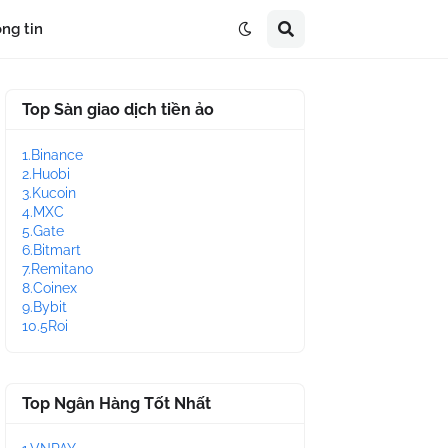
ng tin
Top Sàn giao dịch tiền ảo
1.Binance
2.Huobi
3.Kucoin
4.MXC
5.Gate
6.Bitmart
7.Remitano
8.Coinex
9.Bybit
10.5Roi
Top Ngân Hàng Tốt Nhất