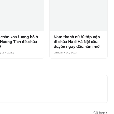
 chân xoa tượng hổ ở
Nam thanh nữ tú tấp nập
Hương Tích để..chữa
đi chùa Hà ở Hà Nội cầu
?
duyên ngày đầu năm mới
y 29, 2023
January 29, 2023
Cũ hơn