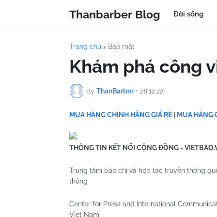
Thanbarber Blog
Đời sống
Trang chủ
Bảo mật
Khám phá công vi
by
ThanBarber
•
28.12.22
MUA HÀNG CHÍNH HÃNG GIÁ RẺ
|
MUA HÀNG C
THÔNG TIN KẾT NỐI CỘNG ĐỒNG - VIETBAO.
Trung tâm báo chí và hợp tác truyền thông quốc
thông
Center for Press and International Communicat
Viet Nam