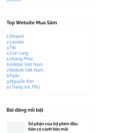
Top Website Mua Sắm
1.Shopee
2.Lazada
3.Tiki
4.Con cưng
5.Hoàng Phúc
6.Adidas Việt Nam
7.Reebok Việt Nam
8.Fado
9.Nguyễn Kim
10.Trang sức PNJ
Bài đăng nổi bật
Số phận của bộ phim đầu
tiên có cảnh hôn môi