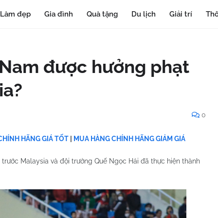
Làm đẹp
Gia đình
Quà tặng
Du lịch
Giải trí
Thô
t Nam được hưởng phạt
ia?
0
HÍNH HÃNG GIÁ TỐT
|
MUA HÀNG CHÍNH HÃNG GIẢM GIÁ
trước Malaysia và đội trưởng Quế Ngọc Hải đã thực hiện thành