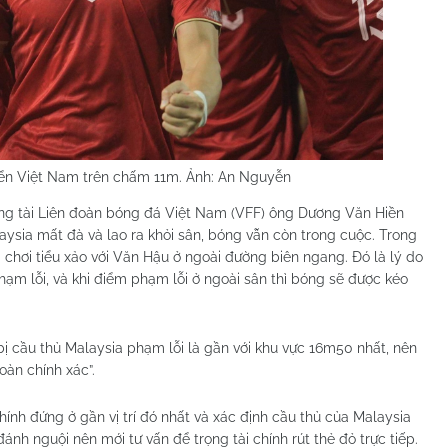
yển Việt Nam trên chấm 11m. Ảnh: An Nguyễn
ọng tài Liên đoàn bóng đá Việt Nam (VFF) ông Dương Văn Hiền
aysia mất đà và lao ra khỏi sân, bóng vẫn còn trong cuộc. Trong
 chơi tiểu xảo với Văn Hậu ở ngoài đường biên ngang. Đó là lý do
phạm lỗi, và khi điểm phạm lỗi ở ngoài sân thì bóng sẽ được kéo
ị cầu thủ Malaysia phạm lỗi là gần với khu vực 16m50 nhất, nên
oàn chính xác”.
 chính đứng ở gần vị trí đó nhất và xác định cầu thủ của Malaysia
ánh nguội nên mới tư vấn để trọng tài chính rút thẻ đỏ trực tiếp.