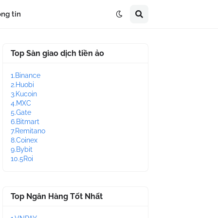
ng tin
Top Sàn giao dịch tiền ảo
1.Binance
2.Huobi
3.Kucoin
4.MXC
5.Gate
6.Bitmart
7.Remitano
8.Coinex
9.Bybit
10.5Roi
Top Ngân Hàng Tốt Nhất