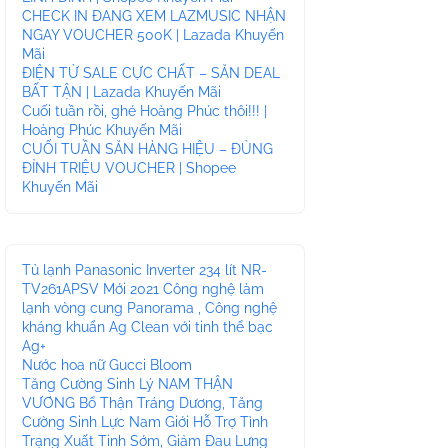
CHECK IN ĐANG XEM LAZMUSIC NHẬN
NGAY VOUCHER 500K | Lazada Khuyến
Mãi
ĐIỆN TỬ SALE CỰC CHẤT – SĂN DEAL
BẤT TẬN | Lazada Khuyến Mãi
Cuối tuần rồi, ghé Hoàng Phúc thôi!!! |
Hoàng Phúc Khuyến Mãi
CUỐI TUẦN SĂN HÀNG HIỆU – ĐỦNG
ĐỈNH TRIỆU VOUCHER | Shopee
Khuyến Mãi
Tủ lạnh Panasonic Inverter 234 lít NR-
TV261APSV Mới 2021 Công nghệ làm
lạnh vòng cung Panorama , Công nghệ
kháng khuẩn Ag Clean với tinh thể bạc
Ag+
Nước hoa nữ Gucci Bloom
Tăng Cường Sinh Lý NAM THẬN
VƯƠNG Bổ Thận Tráng Dương, Tăng
Cường Sinh Lực Nam Giới Hỗ Trợ Tình
Trạng Xuất Tinh Sớm, Giảm Đau Lưng