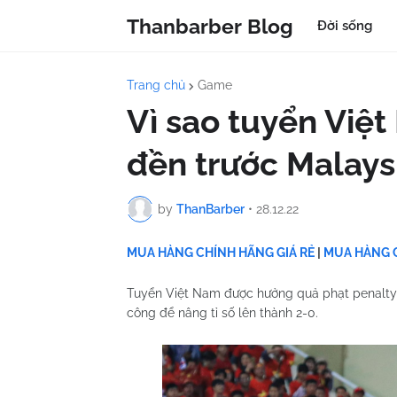
Thanbarber Blog
Đời sống
Trang chủ
Game
Vì sao tuyển Việ
đền trước Malays
by
ThanBarber
•
28.12.22
MUA HÀNG CHÍNH HÃNG GIÁ RẺ
|
MUA HÀNG C
Tuyển Việt Nam được hưởng quả phạt penalty 
công để nâng tỉ số lên thành 2-0.