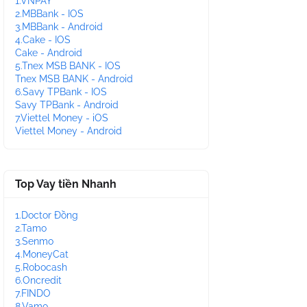
1.VNPAY
2.MBBank - IOS
3.MBBank - Android
4.Cake - IOS
Cake - Android
5.Tnex MSB BANK - IOS
Tnex MSB BANK - Android
6.Savy TPBank - IOS
Savy TPBank - Android
7.Viettel Money - iOS
Viettel Money - Android
Top Vay tiền Nhanh
1.Doctor Đồng
2.Tamo
3.Senmo
4.MoneyCat
5.Robocash
6.Oncredit
7.FINDO
8.Vamo