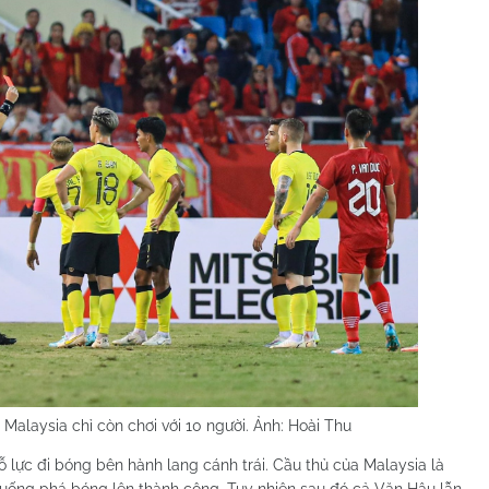
alaysia chỉ còn chơi với 10 người. Ảnh: Hoài Thu
 lực đi bóng bên hành lang cánh trái. Cầu thủ của Malaysia là