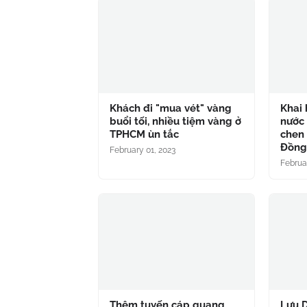
Khách đi "mua vét" vàng
Khai 
buổi tối, nhiều tiệm vàng ở
nước 
TPHCM ùn tắc
chen 
Đồn
February 01, 2023
Februa
Thêm tuyến cáp quang
Lưu D