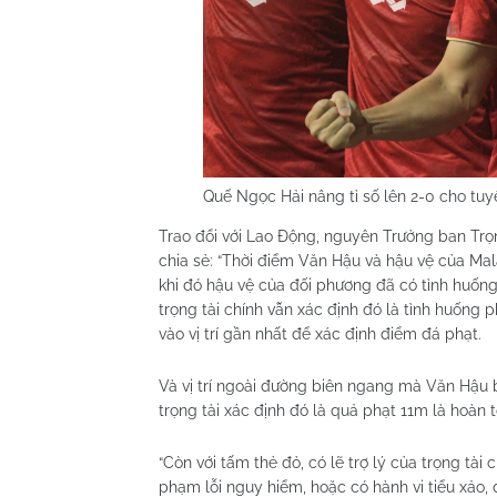
Quế Ngọc Hải nâng tỉ số lên 2-0 cho tu
Trao đổi với Lao Động, nguyên Trưởng ban Tr
chia sẻ: “Thời điểm Văn Hậu và hậu vệ của Mal
khi đó hậu vệ của đối phương đã có tình huống
trọng tài chính vẫn xác định đó là tình huống 
vào vị trí gần nhất để xác định điểm đá phạt.
Và vị trí ngoài đường biên ngang mà Văn Hậu b
trọng tài xác định đó là quả phạt 11m là hoàn t
“Còn với tấm thẻ đỏ, có lẽ trợ lý của trọng tài
phạm lỗi nguy hiểm, hoặc có hành vi tiểu xảo, đ