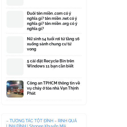
Đuôi tên miền .com có ý
nghĩa gì? tên miền .net có ý
nghĩa gì? tên miền .org có ý
nghĩa gì?
Nữ sinh 14 tuổi rơi từ tầng 16
xuống sảnh chung cư tử
vong
5 cài đặt Recycle Bin trên
Windows 11 bạn cần biết
Công an TPHCM thông tin về
vụ cháy ở tòa nhà Vạn Thịnh
Phát
– TƯƠNG TÁC TỘT ĐỈNH – RINH QUÀ
LINH ĐÌNH | Shopee Khuyến Mãi