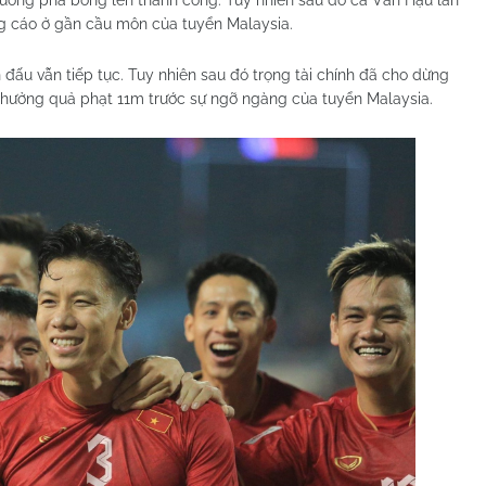
huống phá bóng lên thành công. Tuy nhiên sau đó cả Văn Hậu lẫn
g cáo ở gần cầu môn của tuyển Malaysia.
 đấu vẫn tiếp tục. Tuy nhiên sau đó trọng tài chính đã cho dừng
 hưởng quả phạt 11m trước sự ngỡ ngàng của tuyển Malaysia.