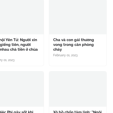
hội Yên Tử: Người xin
Cha và con gái thương
giếng tiên, người
vong trong căn phòng
nhau chà tiền ở chùa
cháy
g
February 01, 2023
ry 01, 2023
iệc Phi gây sốt khi
Xô bồ chốn tâm linh: "Ngôi