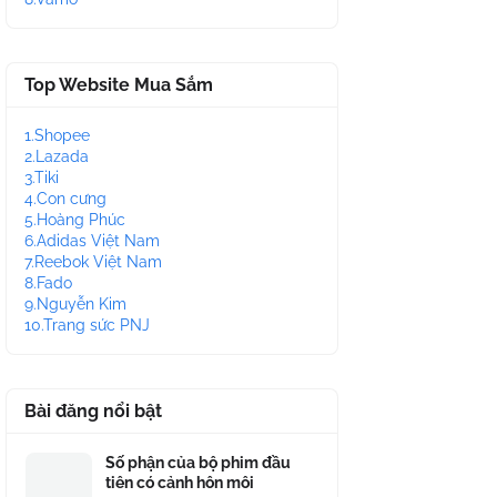
Top Website Mua Sắm
1.Shopee
2.Lazada
3.Tiki
4.Con cưng
5.Hoàng Phúc
6.Adidas Việt Nam
7.Reebok Việt Nam
8.Fado
9.Nguyễn Kim
10.Trang sức PNJ
Bài đăng nổi bật
Số phận của bộ phim đầu
tiên có cảnh hôn môi