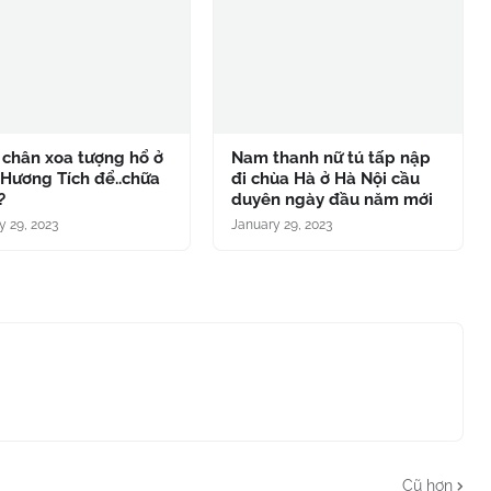
 chân xoa tượng hổ ở
Nam thanh nữ tú tấp nập
Hương Tích để..chữa
đi chùa Hà ở Hà Nội cầu
?
duyên ngày đầu năm mới
y 29, 2023
January 29, 2023
Cũ hơn