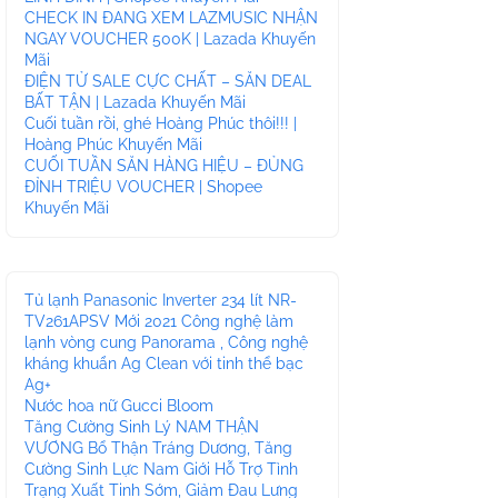
CHECK IN ĐANG XEM LAZMUSIC NHẬN
NGAY VOUCHER 500K | Lazada Khuyến
Mãi
ĐIỆN TỬ SALE CỰC CHẤT – SĂN DEAL
BẤT TẬN | Lazada Khuyến Mãi
Cuối tuần rồi, ghé Hoàng Phúc thôi!!! |
Hoàng Phúc Khuyến Mãi
CUỐI TUẦN SĂN HÀNG HIỆU – ĐỦNG
ĐỈNH TRIỆU VOUCHER | Shopee
Khuyến Mãi
Tủ lạnh Panasonic Inverter 234 lít NR-
TV261APSV Mới 2021 Công nghệ làm
lạnh vòng cung Panorama , Công nghệ
kháng khuẩn Ag Clean với tinh thể bạc
Ag+
Nước hoa nữ Gucci Bloom
Tăng Cường Sinh Lý NAM THẬN
VƯƠNG Bổ Thận Tráng Dương, Tăng
Cường Sinh Lực Nam Giới Hỗ Trợ Tình
Trạng Xuất Tinh Sớm, Giảm Đau Lưng