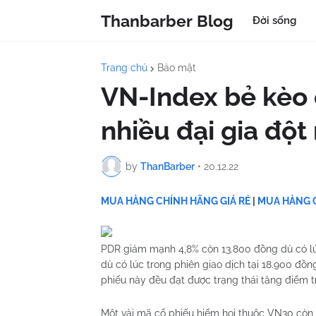
Thanbarber Blog
Đời sống
Trang chủ
Bảo mật
VN-Index bẻ kèo 
nhiều đại gia đột
by
ThanBarber
•
20.12.22
MUA HÀNG CHÍNH HÃNG GIÁ RẺ
|
MUA HÀNG C
PDR giảm mạnh 4,8% còn 13.800 đồng dù có lú
dù có lúc trong phiên giao dịch tại 18.900 đ
phiếu này đều đạt được trạng thái tăng điểm t
Một vài mã cổ phiếu hiếm hoi thuộc VN30 còn 