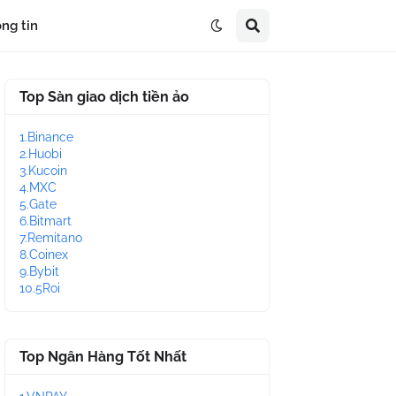
ng tin
Top Sàn giao dịch tiền ảo
1.Binance
2.Huobi
3.Kucoin
4.MXC
5.Gate
6.Bitmart
7.Remitano
8.Coinex
9.Bybit
10.5Roi
Top Ngân Hàng Tốt Nhất