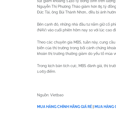
sụt giảm khoảng 1.410 tỷ đồng (tính trên lượng
Nguyễn Thị Phương Thảo giảm hơn 85 tỷ đồng. 
Đức Tài, ông Bùi Thành Nhơn… đều bị ảnh hưởn
Bên cạnh đó, những nhà đầu tư nắm giữ cổ phiế
(NAV) vào cuối phiên hôm nay so với lúc cao đ
Theo các chuyên gia MBS, tuần này, cung cầu t
biến của thị trường trong bối cảnh chứng khoán
khoản thị trường thường giảm do yếu tố mùa v
Trong kịch bản tích cực, MBS đánh giá, thị tr
1.063 điểm.
Nguồn: Vietbao
MUA HÀNG CHÍNH HÃNG GIÁ RẺ
|
MUA HÀNG C