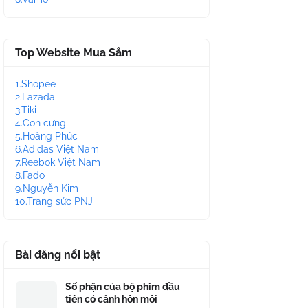
Top Website Mua Sắm
1.Shopee
2.Lazada
3.Tiki
4.Con cưng
5.Hoàng Phúc
6.Adidas Việt Nam
7.Reebok Việt Nam
8.Fado
9.Nguyễn Kim
10.Trang sức PNJ
Bài đăng nổi bật
Số phận của bộ phim đầu
tiên có cảnh hôn môi