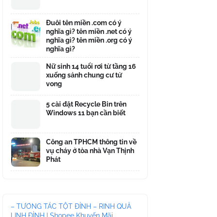
Đuôi tên miền .com có ý
nghĩa gì? tên miền .net có ý
nghĩa gì? tên miền .org có ý
nghĩa gì?
Nữ sinh 14 tuổi rơi từ tầng 16
xuống sảnh chung cư tử
vong
5 cài đặt Recycle Bin trên
Windows 11 bạn cần biết
Công an TPHCM thông tin về
vụ cháy ở tòa nhà Vạn Thịnh
Phát
– TƯƠNG TÁC TỘT ĐỈNH – RINH QUÀ
LINH ĐÌNH | Shopee Khuyến Mãi