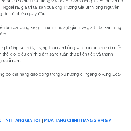
 cổ phiếu sở hữu trực tiếp); VJC giảm 1.800 đồng khiến tài sản bà
Ngoài ra, giá trị tài sản của ông Trương Gia Bình, ông Nguyễn
g do cổ phiếu quay đầu.
u lâu dài cũng sẽ ghi nhận mức sụt giảm về giá trị tài sản ròng
iểm.
hị trường sẽ trở lại trạng thái cân bằng và phản ánh rõ hơn diễn
 thế giới điều chỉnh giảm sang tuần thứ 2 liên tiếp và thanh
ụ cuối năm.
ường có khả năng dao động trong xu hướng đi ngang ở vùng 1.024-
HÍNH HÃNG GIÁ TỐT
|
MUA HÀNG CHÍNH HÃNG GIẢM GIÁ