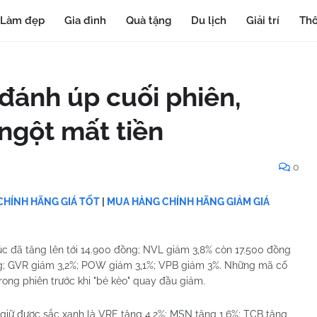
Làm đẹp
Gia đình
Quà tặng
Du lịch
Giải trí
Thô
đánh úp cuối phiên,
 ngột mất tiền
0
HÍNH HÃNG GIÁ TỐT
|
MUA HÀNG CHÍNH HÃNG GIẢM GIÁ
c đã tăng lên tới 14.900 đồng; NVL giảm 3,8% còn 17.500 đồng
ồng; GVR giảm 3,2%; POW giảm 3,1%; VPB giảm 3%. Những mã cổ
rong phiên trước khi "bẻ kèo" quay đầu giảm.
giữ được sắc xanh là VRE tăng 4,2%; MSN tăng 1,6%; TCB tăng