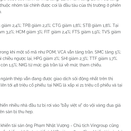
huộc nhóm tài chính được coi là đầu tàu của thị trường ở phiên
.
iảm 2,4%; TPB giảm 2,2%; CTG giảm 1,8%; STB giảm 1,8%. Tại
iảm 3,2%; HCM giảm 3%; FIT giảm 2,4%; FTS giảm 1,9%; TVS giảm
Trong khi một số mã như POM, VCA vẫn tăng trần. SMC tăng 5%;
ì chiều ngược lại, HPG giảm 2%; SHI giảm 2,3%; TTF giảm 1,7%.
còn 1,5%; NKG từ mức giá trần lùi về mức tham chiếu.
u ngành thép vẫn đang được giao dịch sôi động nhất trên thị
 tới 48 triệu cổ phiếu; tại NKG là xấp xỉ 21 triệu cổ phiếu và tại
ến nhiều nhà đầu tư bị rơi vào "bẫy việt vị" do vội vàng đua giá
rên sàn bị thu hẹp.
khiến tài sản ông Phạm Nhật Vượng - Chủ tịch Vingroup cũng