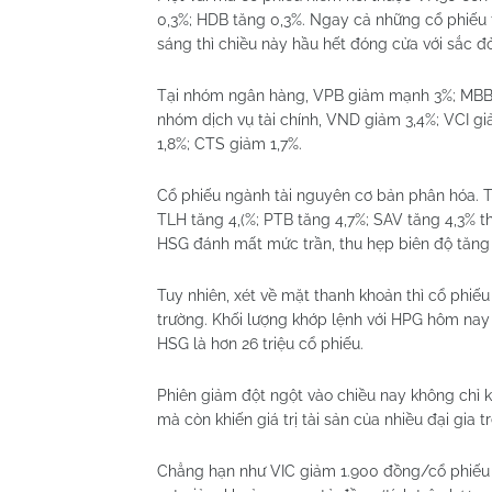
0,3%; HDB tăng 0,3%. Ngay cả những cổ phiếu t
sáng thì chiều này hầu hết đóng cửa với sắc đỏ
Tại nhóm ngân hàng, VPB giảm mạnh 3%; MBB g
nhóm dịch vụ tài chính, VND giảm 3,4%; VCI g
1,8%; CTS giảm 1,7%.
Cổ phiếu ngành tài nguyên cơ bản phân hóa. 
TLH tăng 4,(%; PTB tăng 4,7%; SAV tăng 4,3% th
HSG đánh mất mức trần, thu hẹp biên độ tăng 
Tuy nhiên, xét về mặt thanh khoản thì cổ phiế
trường. Khối lượng khớp lệnh với HPG hôm nay lên
HSG là hơn 26 triệu cổ phiếu.
Phiên giảm đột ngột vào chiều nay không chỉ khi
mà còn khiến giá trị tài sản của nhiều đại gia t
Chẳng hạn như VIC giảm 1.900 đồng/cổ phiếu 