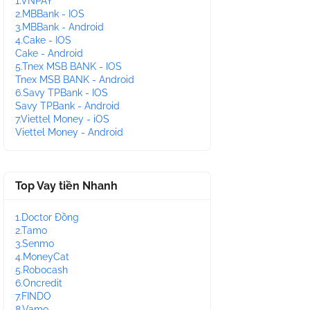
1.VNPAY
2.MBBank - IOS
3.MBBank - Android
4.Cake - IOS
Cake - Android
5.Tnex MSB BANK - IOS
Tnex MSB BANK - Android
6.Savy TPBank - IOS
Savy TPBank - Android
7.Viettel Money - iOS
Viettel Money - Android
Top Vay tiền Nhanh
1.Doctor Đồng
2.Tamo
3.Senmo
4.MoneyCat
5.Robocash
6.Oncredit
7.FINDO
8.Vamo