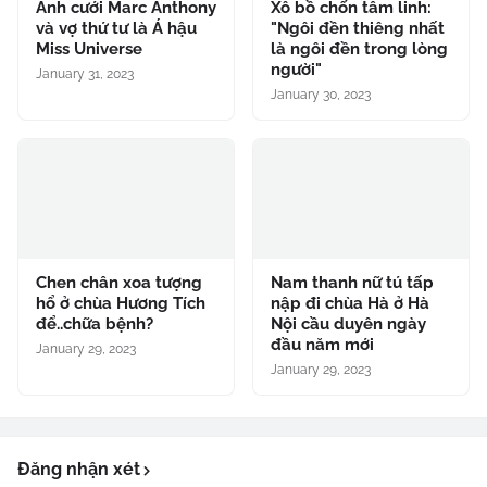
Ảnh cưới Marc Anthony
Xô bồ chốn tâm linh:
và vợ thứ tư là Á hậu
"Ngôi đền thiêng nhất
Miss Universe
là ngôi đền trong lòng
người"
January 31, 2023
January 30, 2023
Chen chân xoa tượng
Nam thanh nữ tú tấp
hổ ở chùa Hương Tích
nập đi chùa Hà ở Hà
để..chữa bệnh?
Nội cầu duyên ngày
đầu năm mới
January 29, 2023
January 29, 2023
Đăng nhận xét