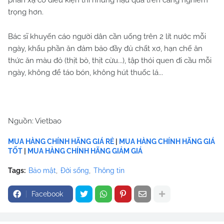
phản xạ có điều kiện thì những hậu quả trên càng nghiêm
trọng hơn.
Bác sĩ khuyến cáo người dân cần uống trên 2 lít nước mỗi
ngày, khẩu phần ăn đảm bảo đầy đủ chất xơ, hạn chế ăn
thức ăn màu đỏ (thịt bò, thịt cừu...), tập thói quen đi cầu mỗi
ngày, không để táo bón, không hút thuốc lá...
Nguồn: Vietbao
MUA HÀNG CHÍNH HÃNG GIÁ RẺ
|
MUA HÀNG CHÍNH HÃNG GIÁ
TỐT
|
MUA HÀNG CHÍNH HÃNG GIẢM GIÁ
Tags:
Bảo mật
Đời sống
Thông tin
Facebook