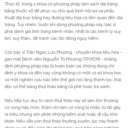
Thực tế, trong y khoa có phương pháp làm sạch đại tràng
bằng thuốc xổ để phục vụ cho quá trình nội soi và phẫu
thuật đại trực tràng hay đường tiêu hóa có liên quan đến đại
tràng. Tuy nhiên, trước khi dùng phương pháp này, bác sĩ
phải đánh giá tình trạng bệnh nhân, nhất là các bệnh lý suy
tim, suy thận… để tránh các tác động nguy hiểm.
Còn bác sĩ Trần Ngọc Lưu Phương - chuyên khoa tiêu hóa -
gan mật Bệnh viện Nguyễn Tri Phương (TP.HCM) - khẳng
định phương pháp này là hoàn toàn sai, không đúng chỉ
định y khoa và đến nay cũng không có một cơ sở khoa học
và một nghiên cứu nào trên thế giới nói rằng thanh lọc, thải
độc cơ thể bằng thụt tháo bằng cà phê hoặc trà xanh.
Nếu tiếp tục duy trì cách thụt tháo này sẽ làm tổn thương
cơ vòng hậu môn, thậm chí làm cơ vòng bị nhão, từ đó gây
ra triệu chứng són phân không kiểm soát hoặc đi cầu khó
khăn. Nếu vẫn còn thụt tháo thường xuyên, lúc này thành