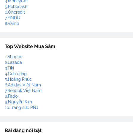
4.MoneyCat
5.Robocash
6.Oncredit
7.FINDO
8.Vamo
Top Website Mua Sắm
1.Shopee
2.Lazada
3.Tiki
4.Con cưng
5.Hoàng Phúc
6.Adidas Việt Nam
7.Reebok Việt Nam
8.Fado
9.Nguyễn Kim
10.Trang sức PNJ
Bài đăng nổi bật