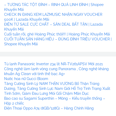
– TƯƠNG TÁC TỘT ĐỈNH – RINH QUÀ LINH ĐÌNH | Shopee
Khuyến Mãi
CHECK IN ĐANG XEM LAZMUSIC NHẬN NGAY VOUCHER
500K | Lazada Khuyến Mãi
ĐIỆN TỬ SALE CỰC CHẤT – SĂN DEAL BẤT TẬN | Lazada
Khuyến Mãi
Cuối tuần rồi, ghé Hoàng Phúc thôi!!! | Hoàng Phúc Khuyến Mãi
CUỐI TUẦN SĂN HÀNG HIỆU – ĐỦNG ĐỈNH TRIỆU VOUCHER |
Shopee Khuyến Mãi
Tủ lạnh Panasonic Inverter 234 lít NR-TV261APSV Mới 2021
Công nghệ làm lạnh vòng cung Panorama , Công nghệ kháng
khuẩn Ag Clean với tinh thể bạc Ag+
Nước hoa nữ Gucci Bloom
Tăng Cường Sinh Lý NAM THẬN VƯƠNG Bổ Thận Tráng
Dương, Tăng Cường Sinh Lực Nam Giới Hỗ Trợ Tình Trạng Xuất
Tinh Sớm, Giảm Đau Lưng Mỏi Gối Chậm Mãn Dục
Bao cao su Sagami Superthin – Mỏng – Kiểu truyền thống –
Hộp 2 chiếc
Điện Thoại Oppo A74 (8GB/128G) – Hàng Chính Hãng