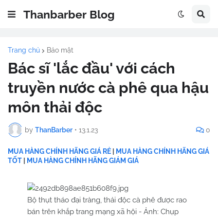
Thanbarber Blog
Trang chủ
Bảo mật
Bác sĩ 'lắc đầu' với cách
truyền nước cà phê qua hậu
môn thải độc
by
ThanBarber
•
13.1.23
0
MUA HÀNG CHÍNH HÃNG GIÁ RẺ
|
MUA HÀNG CHÍNH HÃNG GIÁ
TỐT
|
MUA HÀNG CHÍNH HÃNG GIẢM GIÁ
Bộ thụt tháo đại tràng, thải độc cà phê được rao
bán trên khắp trang mạng xã hội - Ảnh: Chụp