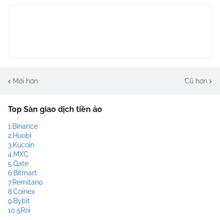
Mới hơn
Cũ hơn
Top Sàn giao dịch tiền ảo
1.Binance
2.Huobi
3.Kucoin
4.MXC
5.Gate
6.Bitmart
7.Remitano
8.Coinex
9.Bybit
10.5Roi