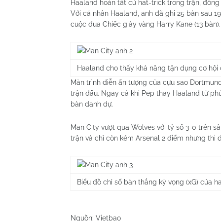
Haaland hoàn tất cú hat-trick trong trận, đồn
Với cá nhân Haaland, anh đã ghi 25 bàn sau 19
cuộc đua Chiếc giày vàng Harry Kane (13 bàn).
Haaland cho thấy khả năng tận dụng cơ hội 
Màn trình diễn ấn tượng của cựu sao Dortmund
trận đấu. Ngay cả khi Pep thay Haaland từ ph
bàn danh dự.
Man City vượt qua Wolves với tỷ số 3-0 trên s
trận và chỉ còn kém Arsenal 2 điểm nhưng thi đ
Biểu đồ chỉ số bàn thắng kỳ vọng (xG) của ha
Nguồn: Vietbao