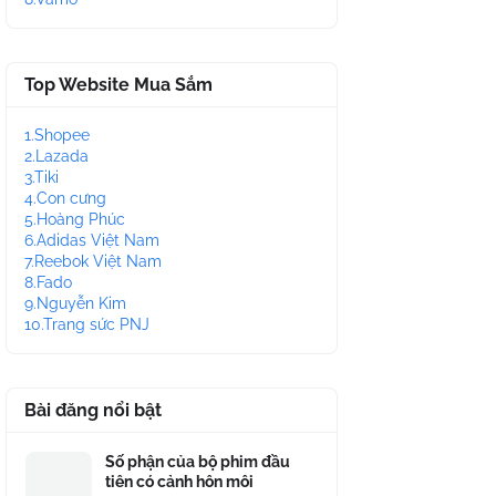
Top Website Mua Sắm
1.Shopee
2.Lazada
3.Tiki
4.Con cưng
5.Hoàng Phúc
6.Adidas Việt Nam
7.Reebok Việt Nam
8.Fado
9.Nguyễn Kim
10.Trang sức PNJ
Bài đăng nổi bật
Số phận của bộ phim đầu
tiên có cảnh hôn môi