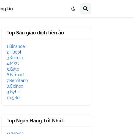
ng tin
Top Sàn giao dịch tiền ảo
1.Binance
2.Huobi
3.Kucoin
4.MXC
5.Gate
6.Bitmart
7.Remitano
8.Coinex
9.Bybit
10.5Roi
Top Ngân Hàng Tốt Nhất