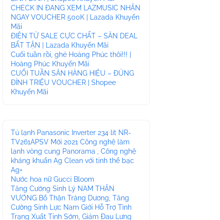
CHECK IN ĐANG XEM LAZMUSIC NHẬN
NGAY VOUCHER 500K | Lazada Khuyến
Mãi
ĐIỆN TỬ SALE CỰC CHẤT – SĂN DEAL
BẤT TẬN | Lazada Khuyến Mãi
Cuối tuần rồi, ghé Hoàng Phúc thôi!!! |
Hoàng Phúc Khuyến Mãi
CUỐI TUẦN SĂN HÀNG HIỆU – ĐỦNG
ĐỈNH TRIỆU VOUCHER | Shopee
Khuyến Mãi
Tủ lạnh Panasonic Inverter 234 lít NR-
TV261APSV Mới 2021 Công nghệ làm
lạnh vòng cung Panorama , Công nghệ
kháng khuẩn Ag Clean với tinh thể bạc
Ag+
Nước hoa nữ Gucci Bloom
Tăng Cường Sinh Lý NAM THẬN
VƯƠNG Bổ Thận Tráng Dương, Tăng
Cường Sinh Lực Nam Giới Hỗ Trợ Tình
Trạng Xuất Tinh Sớm, Giảm Đau Lưng