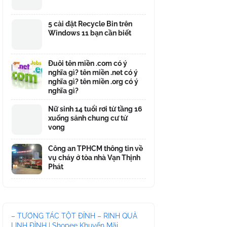
5 cài đặt Recycle Bin trên
Windows 11 bạn cần biết
Đuôi tên miền .com có ý
nghĩa gì? tên miền .net có ý
nghĩa gì? tên miền .org có ý
nghĩa gì?
Nữ sinh 14 tuổi rơi từ tầng 16
xuống sảnh chung cư tử
vong
Công an TPHCM thông tin về
vụ cháy ở tòa nhà Vạn Thịnh
Phát
– TƯƠNG TÁC TỘT ĐỈNH – RINH QUÀ
LINH ĐÌNH | Shopee Khuyến Mãi