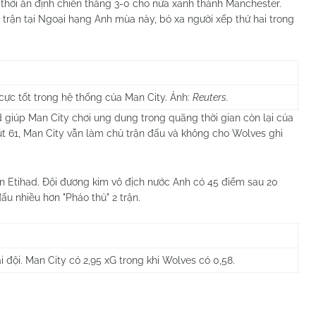
g thời ấn định chiến thắng 3-0 cho nửa xanh thành Manchester.
 trận tại Ngoại hạng Anh mùa này, bỏ xa người xếp thứ hai trong
cực tốt trong hệ thống của Man City. Ảnh:
Reuters.
 giúp Man City chơi ung dung trong quãng thời gian còn lại của
út 61, Man City vẫn làm chủ trận đấu và không cho Wolves ghi
ân Etihad. Đội đương kim vô địch nước Anh có 45 điểm sau 20
ấu nhiều hơn "Pháo thủ" 2 trận.
i đội. Man City có 2,95 xG trong khi Wolves có 0,58.