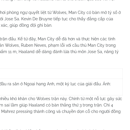
chơi phòng ngự quyết liệt từ Wolves, Man City có bàn mở tỷ số ở
ới Jose Sa. Kevin De Bruyne tiếp tục cho thấy đẳng cấp của
xác, giúp đồng đội ghi bàn.
rận đấu. Kể từ đây, Man City dễ đá hơn và thực hiện các tình
ân Wolves, Ruben Neves, phạm lỗi với cầu thủ Man City trong
chấm 11 m, Haaland dễ dàng đánh lừa thủ môn Jose Sa, nâng tỷ
 đầu ra sân ở Ngoại hạng Anh, một kỷ lục của giải đấu. Ảnh:
hiều khó khăn cho Wolves trận này. Chính từ một nỗ lực gây sức
m sai lầm giúp Haaland có bàn thắng thứ 3 trong trận. Chỉ 4
y, Mahrez pressing thành công và chuyền dọn cỗ cho người đồng