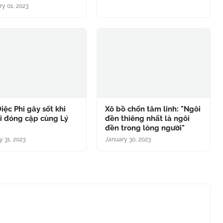
ry 01, 2023
iệc Phi gây sốt khi
Xô bồ chốn tâm linh: "Ngôi
ại đóng cặp cùng Lý
đền thiêng nhất là ngôi
đền trong lòng người"
y 31, 2023
January 30, 2023