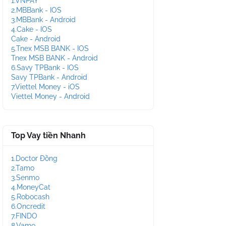
1.VNPAY
2.MBBank - IOS
3.MBBank - Android
4.Cake - IOS
Cake - Android
5.Tnex MSB BANK - IOS
Tnex MSB BANK - Android
6.Savy TPBank - IOS
Savy TPBank - Android
7.Viettel Money - iOS
Viettel Money - Android
Top Vay tiền Nhanh
1.Doctor Đồng
2.Tamo
3.Senmo
4.MoneyCat
5.Robocash
6.Oncredit
7.FINDO
8.Vamo