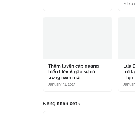
Februa
Thêm tuyến cáp quang
Lưu D
biển Liên Á gặp sự cố
trở l
trong năm mới
Hiện
January 31, 2023
Januar
Đăng nhận xét