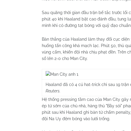
Sau quãng thời gian đầu trận bế tắc trước lối 
phút 40 khi Haaland bật cao đánh đầu, tung lư
mình khi có đường tạt bóng với quỹ đạo chuẩn 
Bàn thắng của Haaland làm thay đổi cục diện t
huống tấn công khá mạch lạc. Phút 50, thủ qu
vùng cấm, khiến đội nhà chịu phạt đền. Trên 
số lên 2-0 cho Man City.
Haaland đã có 4 cú hat-trick chỉ sau 19 trận
Reuters.
Hệ thống pressing tầm cao của Man City gây n
ép từ sớm của chủ nhà, hàng thủ "Bầy sói" phạ
phút sau khi Haaland ghi bàn từ chấm penalt
đội Na Uy đệm bóng vào lưới trống.