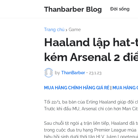
Thanbarber Blog
Đời sống
Trang chủ
Game
Haaland lập hat-t
kém Arsenal 2 đ
by
ThanBarber
•
23.1.23
MUA HÀNG CHÍNH HÃNG GIÁ RẺ
|
MUA HÀNG C
Tối 22/1, ba bàn của Erling Haaland giúp đội 
Trước khi đấu MU, Arsenal chỉ còn hơn Man Cit
Sau chuỗi tịt ngòi 4 trận liên tiếp, Haaland đã
trong cuộc đua trụ hạng Premier League mùa n
hiệu hồi sinh dưới thời tân HLV Julen Lopetegu