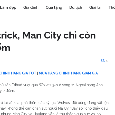
Làm đẹp
Gia đình
Quà tặng
Du lịch
Giải trí
Thô
rick, Man City chỉ còn
iểm
0
HÍNH HÃNG GIÁ TỐT
|
MUA HÀNG CHÍNH HÃNG GIẢM GIÁ
chủ sân Etihad vượt qua Wolves 3-0 ở vòng 21 Ngoại hạng Anh.
y 2 điểm.
 trở lại và khai phá thêm các kỷ lục. Wolves, đội bóng đang vật lộn
ày, không thể cản chân sút người Na Uy. "Bầy sói" cho thấy dấu
i nhưng Man City và Haaland vẫn là thử thách quá sức với họ.