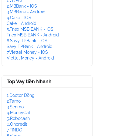
1.VNPAY
2.MBBank - IOS
3.MBBank - Android
4.Cake - IOS
Cake - Android
5.Tnex MSB BANK - IOS
Tnex MSB BANK - Android
6.Savy TPBank - IOS
Savy TPBank - Android
7.Viettel Money - iOS
Viettel Money - Android
Top Vay tiền Nhanh
1.Doctor Đồng
2.Tamo
3.Senmo
4.MoneyCat
5.Robocash
6.Oncredit
7.FINDO
8.Vamo