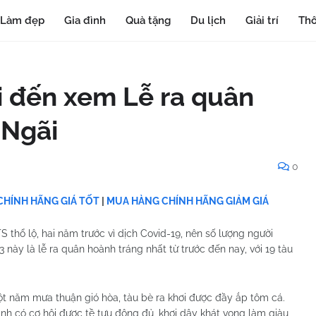
Làm đẹp
Gia đình
Quà tặng
Du lịch
Giải trí
Thô
 đến xem Lễ ra quân
 Ngãi
0
HÍNH HÃNG GIÁ TỐT
|
MUA HÀNG CHÍNH HÃNG GIẢM GIÁ
thổ lộ, hai năm trước vì dịch Covid-19, nên số lượng người
này là lễ ra quân hoành tráng nhất từ trước đến nay, với 19 tàu
t năm mưa thuận gió hòa, tàu bè ra khơi được đầy ắp tôm cá.
h có cơ hội được tề tựu đông đủ, khơi dậy khát vọng làm giàu