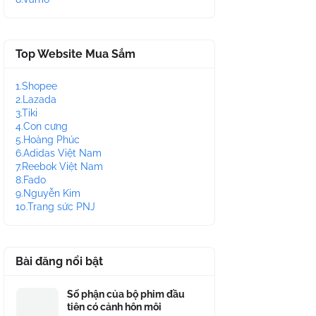
Top Website Mua Sắm
1.Shopee
2.Lazada
3.Tiki
4.Con cưng
5.Hoàng Phúc
6.Adidas Việt Nam
7.Reebok Việt Nam
8.Fado
9.Nguyễn Kim
10.Trang sức PNJ
Bài đăng nổi bật
Số phận của bộ phim đầu
tiên có cảnh hôn môi