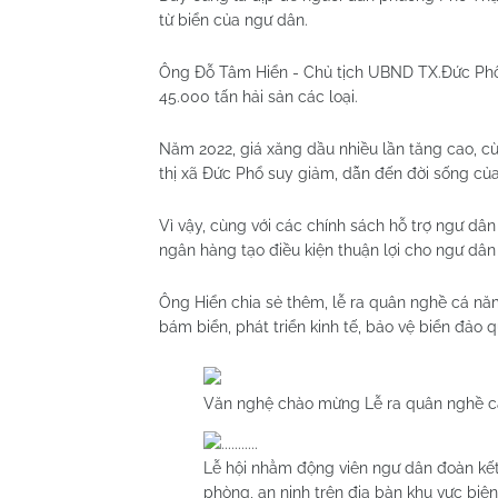
từ biển của ngư dân.
Ông Đỗ Tâm Hiển - Chủ tịch UBND TX.Đức Phổ 
45.000 tấn hải sản các loại.
Năm 2022, giá xăng dầu nhiều lần tăng cao, cù
thị xã Đức Phổ suy giảm, dẫn đến đời sống củ
Vì vậy, cùng với các chính sách hỗ trợ ngư dân
ngân hàng tạo điều kiện thuận lợi cho ngư dân
Ông Hiển chia sẻ thêm, lễ ra quân nghề cá năm
bám biển, phát triển kinh tế, bảo vệ biển đảo
Văn nghệ chào mừng Lễ ra quân nghề c
Lễ hội nhằm động viên ngư dân đoàn kết
phòng, an ninh trên địa bàn khu vực biên