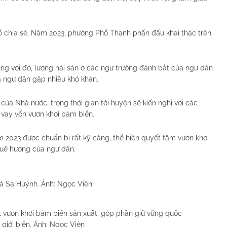
chia sẻ, Năm 2023, phường Phổ Thạnh phấn đấu khai thác trên
ng với đó, lượng hải sản ở các ngư trường đánh bắt của ngư dân
a ngư dân gặp nhiều khó khăn.
 của Nhà nước, trong thời gian tới huyện sẽ kiến nghị với các
 vay vốn vươn khơi bám biển.
 2023 được chuẩn bị rất kỹ càng, thể hiện quyết tâm vươn khơi
 quê hương của ngư dân.
á Sa Huỳnh. Ảnh: Ngọc Viên
 vươn khơi bám biển sản xuất, góp phần giữ vững quốc
 giới biển. Ảnh: Ngọc Viên