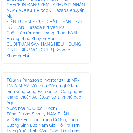
CHECK IN ĐANG XEM LAZMUSIC NHẬN
NGAY VOUCHER 500K | Lazada Khuyến
Mãi
ĐIỆN TỬ SALE CỰC CHẤT – SĂN DEAL
BẤT TẬN | Lazada Khuyến Mãi
Cuối tuần rồi, ghé Hoàng Phúc thôi!!! |
Hoàng Phúc Khuyến Mãi
CUỐI TUẦN SĂN HÀNG HIỆU – ĐỦNG
ĐỈNH TRIỆU VOUCHER | Shopee
Khuyến Mãi
Tủ lạnh Panasonic Inverter 234 lít NR-
TV261APSV Mới 2021 Công nghệ làm
lạnh vòng cung Panorama , Công nghệ
kháng khuẩn Ag Clean với tinh thể bạc
Ag+
Nước hoa nữ Gucci Bloom
Tăng Cường Sinh Lý NAM THẬN
VƯƠNG Bổ Thận Tráng Dương, Tăng
Cường Sinh Lực Nam Giới Hỗ Trợ Tình
Trạng Xuất Tinh Sớm, Giảm Đau Lưng