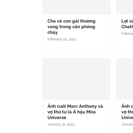
Cha và con gái thương
Lợi v
vong trong căn phòng
Chat
cháy
Februa
February 01, 2023
Ảnh cưới Marc Anthony và
Ảnh 
vợ thứ tư là Á hậu Miss
vợ th
Universe
Univ
January 31, 2023
Januar