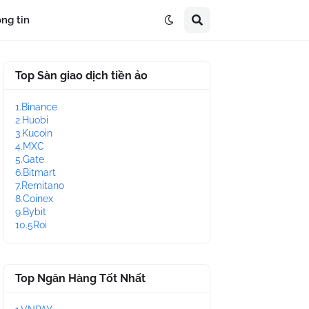
ng tin
Top Sàn giao dịch tiền ảo
1.Binance
2.Huobi
3.Kucoin
4.MXC
5.Gate
6.Bitmart
7.Remitano
8.Coinex
9.Bybit
10.5Roi
Top Ngân Hàng Tốt Nhất