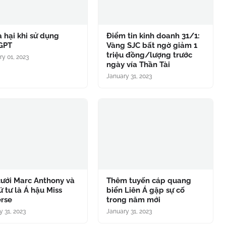
à hại khi sử dụng
Điểm tin kinh doanh 31/1:
GPT
Vàng SJC bất ngờ giảm 1
triệu đồng/lượng trước
ry 01, 2023
ngày vía Thần Tài
January 31, 2023
cưới Marc Anthony và
Thêm tuyến cáp quang
ứ tư là Á hậu Miss
biển Liên Á gặp sự cố
erse
trong năm mới
y 31, 2023
January 31, 2023