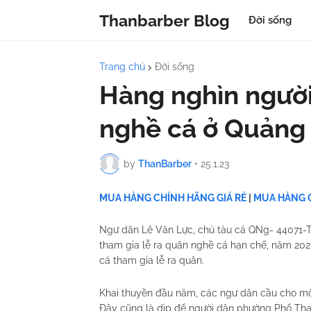
Thanbarber Blog
Đời sống
Trang chủ
Đời sống
Hàng nghìn người
nghề cá ở Quảng
by
ThanBarber
•
25.1.23
MUA HÀNG CHÍNH HÃNG GIÁ RẺ
|
MUA HÀNG C
Ngư dân Lê Văn Lực, chủ tàu cá QNg- 44071-TS 
tham gia lễ ra quân nghề cá hạn chế, năm 2023 
cá tham gia lễ ra quân.
Khai thuyền đầu năm, các ngư dân cầu cho mộ
Đây cũng là dịp để người dân phường Phổ Thạn