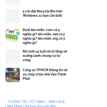
5 cài đặt Recycle Bin trên
Windows 11 bạn cần biết
Đuôi tên miền .com có ý
nghĩa gì? tên miền .net có ý
nghĩa gì? tên miền .org có ý
nghĩa gì?
Nữ sinh 14 tuổi rơi từ tầng 16
xuống sảnh chung cư tử
vong
Công an TPHCM thông tin về
vụ cháy ở tòa nhà Vạn Thịnh
Phát
– TƯƠNG TÁC TỘT ĐỈNH – RINH QUÀ
LINH ĐÌNH | Shopee Khuyến Mãi