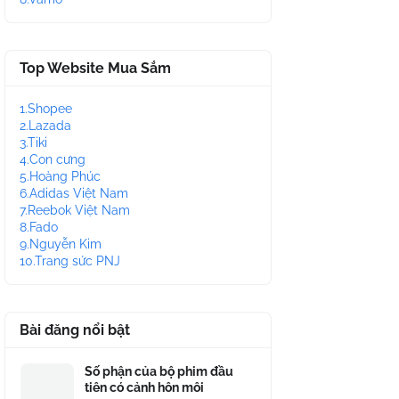
Top Website Mua Sắm
1.Shopee
2.Lazada
3.Tiki
4.Con cưng
5.Hoàng Phúc
6.Adidas Việt Nam
7.Reebok Việt Nam
8.Fado
9.Nguyễn Kim
10.Trang sức PNJ
Bài đăng nổi bật
Số phận của bộ phim đầu
tiên có cảnh hôn môi