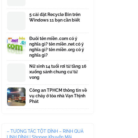
5 cài đặt Recycle Bin trên
Windows 11 bạn cần biết
Đuôi tên miền .com có ý
nghĩa gì? tên miền .net có ý
nghĩa gì? tên miền .org có ý
nghĩa gì?
Nữ sinh 14 tuổi rơi từ tầng 16
xuống sảnh chung cư tử
vong
Công an TPHCM thông tin về
vụ cháy ở tòa nhà Vạn Thịnh
Phát
– TƯƠNG TÁC TỘT ĐỈNH – RINH QUÀ
LINH ĐÌNH | Shopee Khuyến Mãi