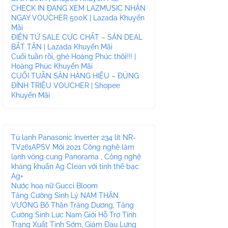
CHECK IN ĐANG XEM LAZMUSIC NHẬN
NGAY VOUCHER 500K | Lazada Khuyến
Mãi
ĐIỆN TỬ SALE CỰC CHẤT – SĂN DEAL
BẤT TẬN | Lazada Khuyến Mãi
Cuối tuần rồi, ghé Hoàng Phúc thôi!!! |
Hoàng Phúc Khuyến Mãi
CUỐI TUẦN SĂN HÀNG HIỆU – ĐỦNG
ĐỈNH TRIỆU VOUCHER | Shopee
Khuyến Mãi
Tủ lạnh Panasonic Inverter 234 lít NR-
TV261APSV Mới 2021 Công nghệ làm
lạnh vòng cung Panorama , Công nghệ
kháng khuẩn Ag Clean với tinh thể bạc
Ag+
Nước hoa nữ Gucci Bloom
Tăng Cường Sinh Lý NAM THẬN
VƯƠNG Bổ Thận Tráng Dương, Tăng
Cường Sinh Lực Nam Giới Hỗ Trợ Tình
Trạng Xuất Tinh Sớm, Giảm Đau Lưng