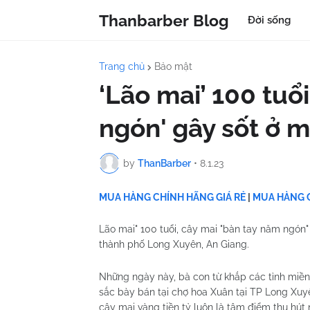
Thanbarber Blog
Đời sống
Trang chủ
Bảo mật
‘Lão mai’ 100 tuổ
ngón' gây sốt ở m
by
ThanBarber
•
8.1.23
MUA HÀNG CHÍNH HÃNG GIÁ RẺ
|
MUA HÀNG C
Lão mai" 100 tuổi, cây mai "bàn tay năm ngón" 
thành phố Long Xuyên, An Giang.
Những ngày này, bà con từ khắp các tỉnh miền
sắc bày bán tại chợ hoa Xuân tại TP Long Xuy
cây mai vàng tiền tỷ luôn là tâm điểm thu hút 