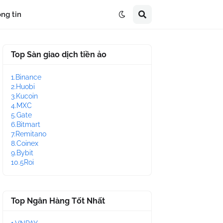
ng tin
Top Sàn giao dịch tiền ảo
1.Binance
2.Huobi
3.Kucoin
4.MXC
5.Gate
6.Bitmart
7.Remitano
8.Coinex
9.Bybit
10.5Roi
Top Ngân Hàng Tốt Nhất