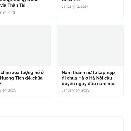
vía Thần Tài
January 31, 2023
y 31, 2023
 chân xoa tượng hổ ở
Nam thanh nữ tú tấp nập
Hương Tích để..chữa
đi chùa Hà ở Hà Nội cầu
?
duyên ngày đầu năm mới
y 29, 2023
January 29, 2023