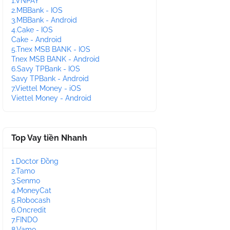
1.VNPAY
2.MBBank - IOS
3.MBBank - Android
4.Cake - IOS
Cake - Android
5.Tnex MSB BANK - IOS
Tnex MSB BANK - Android
6.Savy TPBank - IOS
Savy TPBank - Android
7.Viettel Money - iOS
Viettel Money - Android
Top Vay tiền Nhanh
1.Doctor Đồng
2.Tamo
3.Senmo
4.MoneyCat
5.Robocash
6.Oncredit
7.FINDO
8.Vamo