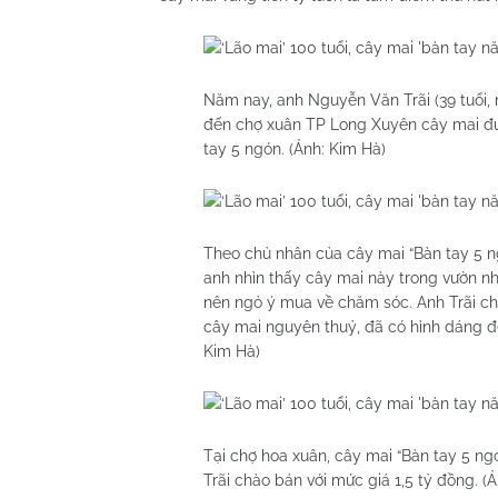
Năm nay, anh Nguyễn Văn Trãi (39 tuổi, 
đến chợ xuân TP Long Xuyên cây mai được
tay 5 ngón. (Ảnh: Kim Hà)
Theo chủ nhân của cây mai “Bàn tay 5 ng
anh nhìn thấy cây mai này trong vườn nh
nên ngỏ ý mua về chăm sóc. Anh Trãi cho
cây mai nguyên thuỷ, đã có hình dáng đẹ
Kim Hà)
Tại chợ hoa xuân, cây mai “Bàn tay 5 n
Trãi chào bán với mức giá 1,5 tỷ đồng. (