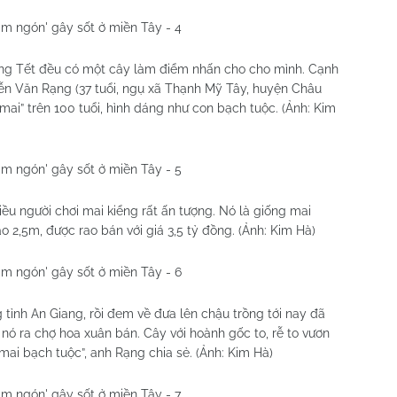
ểng Tết đều có một cây làm điểm nhấn cho cho mình. Cạnh
ễn Văn Rạng (37 tuổi, ngụ xã Thạnh Mỹ Tây, huyện Châu
 mai” trên 100 tuổi, hình dáng như con bạch tuộc. (Ảnh: Kim
ều người chơi mai kiểng rất ấn tượng. Nó là giống mai
 2,5m, được rao bán với giá 3,5 tỷ đồng. (Ảnh: Kim Hà)
 tỉnh An Giang, rồi đem về đưa lên chậu trồng tới nay đã
 nó ra chợ hoa xuân bán. Cây với hoành gốc to, rễ to vươn
mai bạch tuộc”, anh Rạng chia sẻ. (Ảnh: Kim Hà)