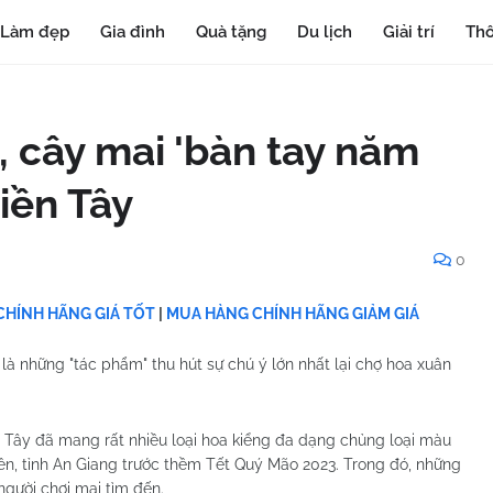
Làm đẹp
Gia đình
Quà tặng
Du lịch
Giải trí
Thô
i, cây mai 'bàn tay năm
iền Tây
0
HÍNH HÃNG GIÁ TỐT
|
MUA HÀNG CHÍNH HÃNG GIẢM GIÁ
là những "tác phẩm" thu hút sự chú ý lớn nhất lại chợ hoa xuân
 Tây đã mang rất nhiều loại hoa kiểng đa dạng chủng loại màu
ên, tỉnh An Giang trước thềm Tết Quý Mão 2023. Trong đó, những
người chơi mai tìm đến.