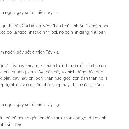
ngụ thị trấn Cái Dầu, huyện Châu Phú, tỉnh An Giang) mang
 coi là “độc nhất vô nhị”; bởi, nó có hình dáng như bàn
ón”, cây này khoảng 40 năm tuổi. Trong một dịp tình cờ,
à của người quen, thấy thân cây to, hình dáng độc đáo
 biết, cây này chỉ bón phân nuôi gốc, còn bản thân nó là
p tự nhiên không cần phải ghép hay chỉnh sửa gì. (Ảnh:
gón” có bề hoành gốc lên đến 1,1m, thân cao 5m được anh
Ảnh: Kim Hà)