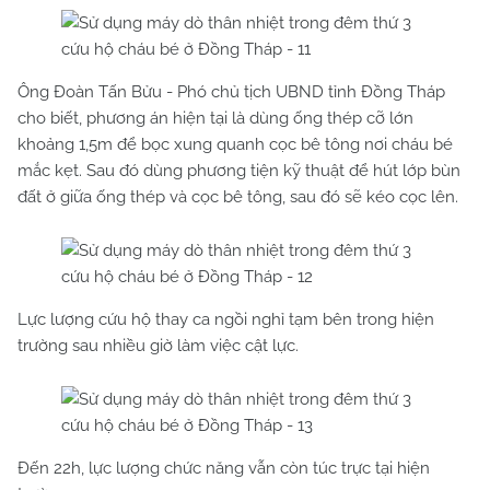
Ông Đoàn Tấn Bửu - Phó chủ tịch UBND tỉnh Đồng Tháp
cho biết, phương án hiện tại là dùng ống thép cỡ lớn
khoảng 1,5m để bọc xung quanh cọc bê tông nơi cháu bé
mắc kẹt. Sau đó dùng phương tiện kỹ thuật để hút lớp bùn
đất ở giữa ống thép và cọc bê tông, sau đó sẽ kéo cọc lên.
Lực lượng cứu hộ thay ca ngồi nghỉ tạm bên trong hiện
trường sau nhiều giờ làm việc cật lực.
Đến 22h, lực lượng chức năng vẫn còn túc trực tại hiện