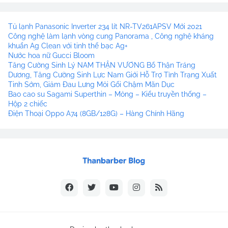
Tủ lạnh Panasonic Inverter 234 lít NR-TV261APSV Mới 2021
Công nghệ làm lạnh vòng cung Panorama , Công nghệ kháng
khuẩn Ag Clean với tinh thể bạc Ag+
Nước hoa nữ Gucci Bloom
Tăng Cường Sinh Lý NAM THẬN VƯƠNG Bổ Thận Tráng
Dương, Tăng Cường Sinh Lực Nam Giới Hỗ Trợ Tình Trạng Xuất
Tinh Sớm, Giảm Đau Lưng Mỏi Gối Chậm Mãn Dục
Bao cao su Sagami Superthin – Mỏng – Kiểu truyền thống –
Hộp 2 chiếc
Điện Thoại Oppo A74 (8GB/128G) – Hàng Chính Hãng