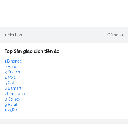
Mới hơn
Cũ hơn
Top Sàn giao dịch tiền ảo
1.Binance
2.Huobi
3.Kucoin
4.MXC
5.Gate
6.Bitmart
7.Remitano
8.Coinex
9.Bybit
10.5Roi