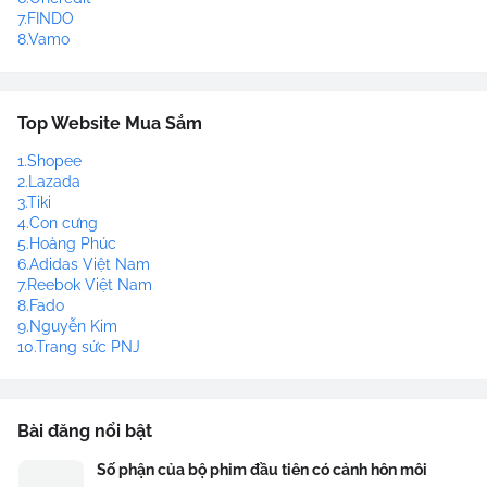
7.FINDO
8.Vamo
Top Website Mua Sắm
1.Shopee
2.Lazada
3.Tiki
4.Con cưng
5.Hoàng Phúc
6.Adidas Việt Nam
7.Reebok Việt Nam
8.Fado
9.Nguyễn Kim
10.Trang sức PNJ
Bài đăng nổi bật
Số phận của bộ phim đầu tiên có cảnh hôn môi