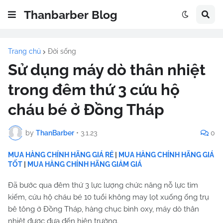
Thanbarber Blog
Trang chủ
Đời sống
Sử dụng máy dò thân nhiệt
trong đêm thứ 3 cứu hộ
cháu bé ở Đồng Tháp
by
ThanBarber
•
3.1.23
0
MUA HÀNG CHÍNH HÃNG GIÁ RẺ
|
MUA HÀNG CHÍNH HÃNG GIÁ
TỐT
|
MUA HÀNG CHÍNH HÃNG GIẢM GIÁ
Đã bước qua đêm thứ 3 lực lượng chức năng nỗ lực tìm
kiếm, cứu hộ cháu bé 10 tuổi không may lọt xuống ống trụ
bê tông ở Đồng Tháp, hàng chục bình oxy, máy dò thân
nhiệt được đưa đến hiện trường.