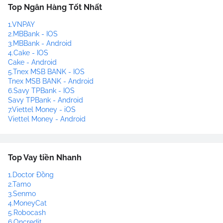
Top Ngân Hàng Tốt Nhất
1.VNPAY
2.MBBank - IOS
3.MBBank - Android
4.Cake - IOS
Cake - Android
5.Tnex MSB BANK - IOS
Tnex MSB BANK - Android
6.Savy TPBank - IOS
Savy TPBank - Android
7.Viettel Money - iOS
Viettel Money - Android
Top Vay tiền Nhanh
1.Doctor Đồng
2.Tamo
3.Senmo
4.MoneyCat
5.Robocash
6.Oncredit