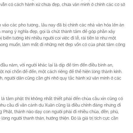
ó vẫn có cách hành xử chưa đẹp, chưa văn minh ở chính các cơ sở
tiền vào các pho tượng… lâu nay đã bị chính các nhà văn hóa lên án
a mang ý nghĩa đẹp, gọi là chút thành tâm để góp phần xây
biến tướng khi nhiều người coi việc đi lễ, rải tiền lẻ như một
 mong muốn, làm mất đi những nét đẹp vốn có của phát tâm công
ầu năm, với người khác lại là dịp để tìm đến điều bình an,
ột nơi chốn để đến, một cách riêng để thể hiện lòng thành kính.
h, người dân cũng cần ghi nhớ quy tắc hành xử văn minh ở các
 là tâm phật thì không nhất thiết phải đến chùa cầu xin cũng có
hu cầu đi vãn cảnh du Xuân cũng là điều chính đáng nhưng đi
g Phật, thánh nào dạy con người phải đi nhiều chùa, đền, phủ,
 lòng người thanh thản, hướng thiện. Đó là giá trị tích cực cần