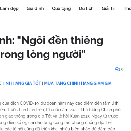
Làm đẹp
Gia đình
Quà tặng
Du lịch
Giải trí
Thô
nh: "Ngôi đền thiêng
trong lòng người"
0
HÍNH HÃNG GIÁ TỐT
|
MUA HÀNG CHÍNH HÃNG GIẢM GIÁ
ng của dịch COVID-19, dự đoán năm nay các điểm đến tâm linh
lên. Trước tình hình trên, từ cuối năm 2022, Thủ tướng Chính phủ
àn giao thông trong dịp Tết và lễ hội Xuân 2023. Ngay từ trước
ông điện số 05 chỉ đạo tăng công tác phòng chống dịp Tết
c các lễ hội cũng đã triển khai nhiều biện pháp để đảm bảo