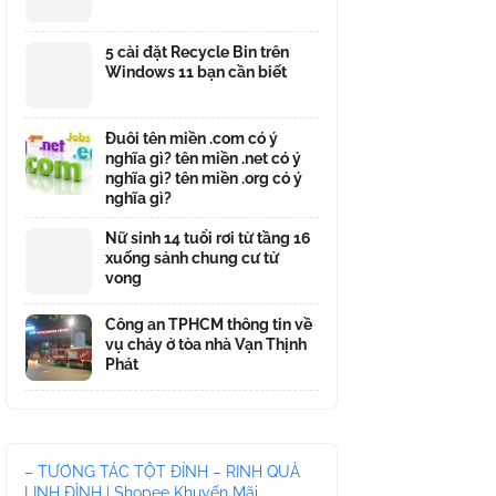
5 cài đặt Recycle Bin trên
Windows 11 bạn cần biết
Đuôi tên miền .com có ý
nghĩa gì? tên miền .net có ý
nghĩa gì? tên miền .org có ý
nghĩa gì?
Nữ sinh 14 tuổi rơi từ tầng 16
xuống sảnh chung cư tử
vong
Công an TPHCM thông tin về
vụ cháy ở tòa nhà Vạn Thịnh
Phát
– TƯƠNG TÁC TỘT ĐỈNH – RINH QUÀ
LINH ĐÌNH | Shopee Khuyến Mãi