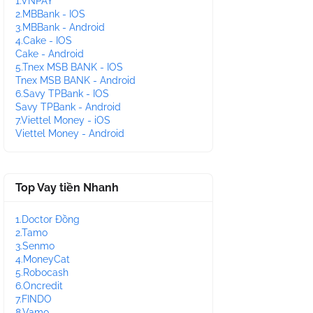
1.VNPAY
2.MBBank - IOS
3.MBBank - Android
4.Cake - IOS
Cake - Android
5.Tnex MSB BANK - IOS
Tnex MSB BANK - Android
6.Savy TPBank - IOS
Savy TPBank - Android
7.Viettel Money - iOS
Viettel Money - Android
Top Vay tiền Nhanh
1.Doctor Đồng
2.Tamo
3.Senmo
4.MoneyCat
5.Robocash
6.Oncredit
7.FINDO
8.Vamo