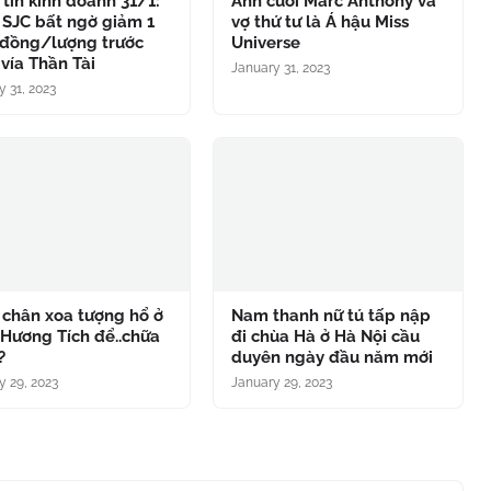
tin kinh doanh 31/1:
Ảnh cưới Marc Anthony và
 SJC bất ngờ giảm 1
vợ thứ tư là Á hậu Miss
 đồng/lượng trước
Universe
vía Thần Tài
January 31, 2023
y 31, 2023
 chân xoa tượng hổ ở
Nam thanh nữ tú tấp nập
Hương Tích để..chữa
đi chùa Hà ở Hà Nội cầu
?
duyên ngày đầu năm mới
y 29, 2023
January 29, 2023