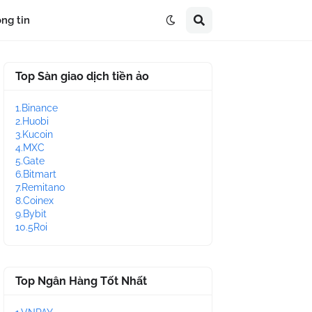
ng tin
Top Sàn giao dịch tiền ảo
1.Binance
2.Huobi
3.Kucoin
4.MXC
5.Gate
6.Bitmart
7.Remitano
8.Coinex
9.Bybit
10.5Roi
Top Ngân Hàng Tốt Nhất