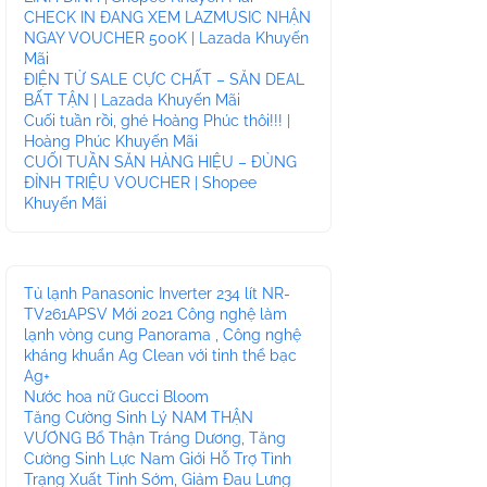
CHECK IN ĐANG XEM LAZMUSIC NHẬN
NGAY VOUCHER 500K | Lazada Khuyến
Mãi
ĐIỆN TỬ SALE CỰC CHẤT – SĂN DEAL
BẤT TẬN | Lazada Khuyến Mãi
Cuối tuần rồi, ghé Hoàng Phúc thôi!!! |
Hoàng Phúc Khuyến Mãi
CUỐI TUẦN SĂN HÀNG HIỆU – ĐỦNG
ĐỈNH TRIỆU VOUCHER | Shopee
Khuyến Mãi
Tủ lạnh Panasonic Inverter 234 lít NR-
TV261APSV Mới 2021 Công nghệ làm
lạnh vòng cung Panorama , Công nghệ
kháng khuẩn Ag Clean với tinh thể bạc
Ag+
Nước hoa nữ Gucci Bloom
Tăng Cường Sinh Lý NAM THẬN
VƯƠNG Bổ Thận Tráng Dương, Tăng
Cường Sinh Lực Nam Giới Hỗ Trợ Tình
Trạng Xuất Tinh Sớm, Giảm Đau Lưng