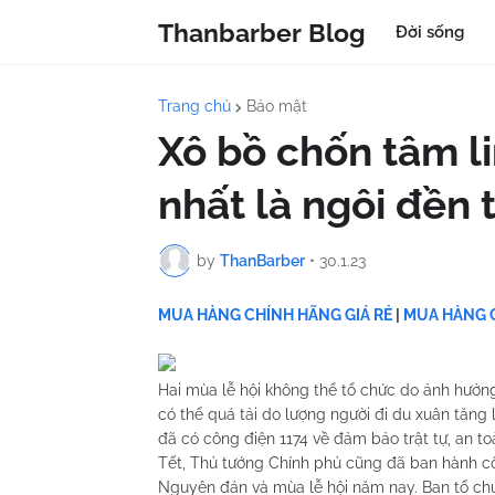
Thanbarber Blog
Đời sống
Trang chủ
Bảo mật
Xô bồ chốn tâm li
nhất là ngôi đền 
by
ThanBarber
•
30.1.23
MUA HÀNG CHÍNH HÃNG GIÁ RẺ
|
MUA HÀNG C
Hai mùa lễ hội không thể tổ chức do ảnh hưở
có thể quá tải do lượng người đi du xuân tăng 
đã có công điện 1174 về đảm bảo trật tự, an to
Tết, Thủ tướng Chính phủ cũng đã ban hành c
Nguyên đán và mùa lễ hội năm nay. Ban tổ chứ