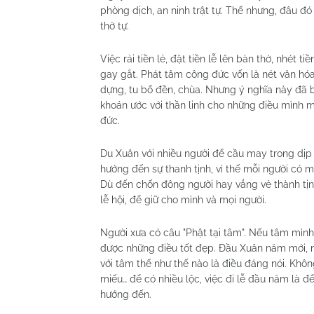
phòng dịch, an ninh trật tự. Thế nhưng, đâu đ
thờ tự.
Việc rải tiền lẻ, đặt tiền lễ lên bàn thờ, nhét 
gay gắt. Phát tâm công đức vốn là nét văn hó
dựng, tu bổ đền, chùa. Nhưng ý nghĩa này đã bị 
khoán ước với thần linh cho những điều mình
đức.
Du Xuân với nhiều người để cầu may trong dịp đ
hướng đến sự thanh tịnh, vì thế mỗi người có m
Dù đến chốn đông người hay vắng vẻ thành tịn
lễ hội, để giữ cho mình và mọi người.
Người xưa có câu "Phật tại tâm". Nếu tâm mình
được những điều tốt đẹp. Đầu Xuân năm mới, n
với tâm thế như thế nào là điều đáng nói. Khôn
miếu… để có nhiều lộc, việc đi lễ đầu năm là để
hướng đến.