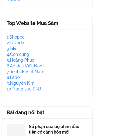
Top Website Mua Sắm
1.Shopee
2.Lazada
3.Tiki
4.Con cưng
5.Hoàng Phúc
6.Adidas Việt Nam
7.Reebok Việt Nam
8.Fado
9.Nguyễn Kim
10.Trang sức PNJ
Bài đăng nổi bật
Số phận của bộ phim đầu
tiên có cảnh hôn môi