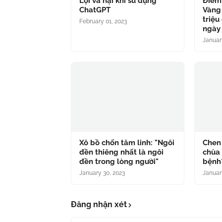
Lợi và hại khi sử dụng
Điểm 
ChatGPT
Vàng
triệu
February 01, 2023
ngày 
Januar
Xô bồ chốn tâm linh: "Ngôi
Chen
đền thiêng nhất là ngôi
chùa 
đền trong lòng người"
bệnh
January 30, 2023
Januar
Đăng nhận xét