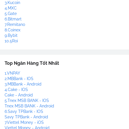
3.Kucoin
4.MXC
5.Gate
6.Bitmart
7.Remitano
8.Coinex
9.Bybit
10.5Roi
Top Ngân Hàng Tốt Nhất
1.VNPAY
2.MBBank - IOS
3.MBBank - Android
4.Cake - IOS
Cake - Android
5.Tnex MSB BANK - IOS
Tnex MSB BANK - Android
6.Savy TPBank - IOS
Savy TPBank - Android
7.Viettel Money - iOS
Viettel Money - Android