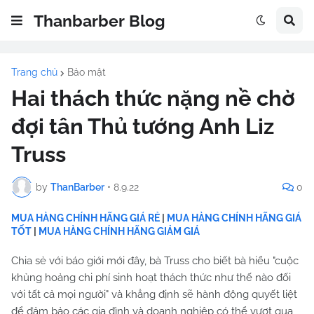
Thanbarber Blog
Trang chủ
Bảo mật
Hai thách thức nặng nề chờ
đợi tân Thủ tướng Anh Liz
Truss
by
ThanBarber
•
8.9.22
0
MUA HÀNG CHÍNH HÃNG GIÁ RẺ
|
MUA HÀNG CHÍNH HÃNG GIÁ
TỐT
|
MUA HÀNG CHÍNH HÃNG GIẢM GIÁ
Chia sẻ với báo giới mới đây, bà Truss cho biết bà hiểu "cuộc
khủng hoảng chi phí sinh hoạt thách thức như thế nào đối
với tất cả mọi người" và khẳng định sẽ hành động quyết liệt
để đảm bảo các gia đình và doanh nghiệp có thể vượt qua