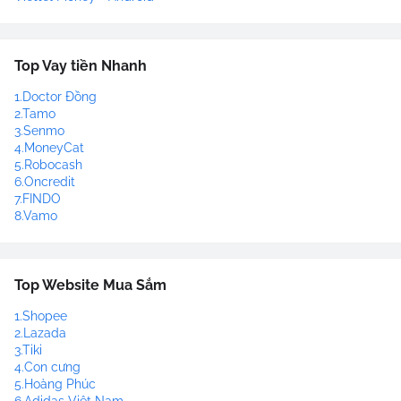
Top Vay tiền Nhanh
1.Doctor Đồng
2.Tamo
3.Senmo
4.MoneyCat
5.Robocash
6.Oncredit
7.FINDO
8.Vamo
Top Website Mua Sắm
1.Shopee
2.Lazada
3.Tiki
4.Con cưng
5.Hoàng Phúc