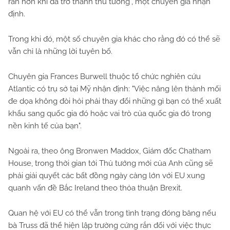
rắn hơn khi đã trở thành thủ tướng", một chuyên gia nhận
định.
Trong khi đó, một số chuyên gia khác cho rằng đó có thể sẽ
vẫn chỉ là những lời tuyên bố.
Chuyên gia Frances Burwell thuộc tổ chức nghiên cứu
Atlantic có trụ sở tại Mỹ nhận định: "Việc nâng lên thành mối
đe dọa không đòi hỏi phải thay đổi những gì bạn có thể xuất
khẩu sang quốc gia đó hoặc vai trò của quốc gia đó trong
nền kinh tế của bạn".
Ngoài ra, theo ông Bronwen Maddox, Giám đốc Chatham
House, trong thời gian tới Thủ tướng mới của Anh cũng sẽ
phải giải quyết các bất đồng ngày càng lớn với EU xung
quanh vấn đề Bắc Ireland theo thỏa thuận Brexit.
Quan hệ với EU có thể vẫn trong tình trạng đóng băng nếu
bà Truss đã thể hiện lập trường cứng rắn đối với việc thực