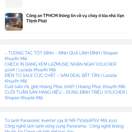
Công an TPHCM thông tin về vụ cháy ở tòa nhà Vạn
Thịnh Phát
– TƯƠNG TÁC TỘT ĐỈNH – RINH QUÀ LINH ĐÌNH | Shopee
Khuyến Mãi
CHECK IN ĐANG XEM LAZMUSIC NHẬN NGAY VOUCHER
500K | Lazada Khuyến Mãi
ĐIỆN TỬ SALE CỰC CHẤT – SĂN DEAL BẤT TẬN | Lazada
Khuyến Mãi
Cuối tuần rồi, ghé Hoàng Phúc thôi!!! | Hoàng Phúc Khuyến Mãi
CUỐI TUẦN SĂN HÀNG HIỆU – ĐỦNG ĐỈNH TRIỆU VOUCHER |
Shopee Khuyến Mãi
Tủ lạnh Panasonic Inverter 234 lít NR-TV261APSV Mới 2021
Công nghệ làm lạnh vòng cung Panorama , Công nghệ kháng
khuẩn Ag Clean với tinh thể bạc Ag+