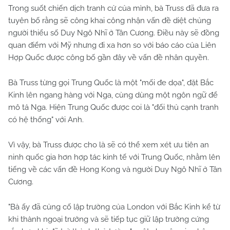
Trong suốt chiến dịch tranh cử của mình, bà Truss đã đưa ra
tuyên bố rằng sẽ công khai công nhận vấn đề diệt chủng
người thiểu số Duy Ngô Nhĩ ở Tân Cương. Điều này sẽ đồng
quan điểm với Mỹ nhưng đi xa hơn so với báo cáo của Liên
Hợp Quốc được công bố gần đây về vấn đề nhân quyền.
Bà Truss từng gọi Trung Quốc là một "mối đe dọa", đặt Bắc
Kinh lên ngang hàng với Nga, cùng dùng một ngôn ngữ để
mô tả Nga. Hiện Trung Quốc được coi là "đối thủ cạnh tranh
có hệ thống" với Anh.
Vì vậy, bà Truss được cho là sẽ có thể xem xét ưu tiên an
ninh quốc gia hơn hợp tác kinh tế với Trung Quốc, nhằm lên
tiếng về các vấn đề Hong Kong và người Duy Ngô Nhĩ ở Tân
Cương.
"Bà ấy đã củng cố lập trường của London với Bắc Kinh kể từ
khi thành ngoại trưởng và sẽ tiếp tục giữ lập trường cứng