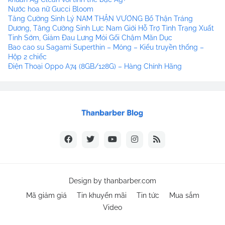
Nước hoa nữ Gucci Bloom
Tăng Cường Sinh Lý NAM THẬN VƯƠNG Bổ Thận Tráng
Dương, Tăng Cường Sinh Lực Nam Giới Hỗ Trợ Tình Trạng Xuất
Tinh Sớm, Giảm Đau Lưng Mỏi Gối Chậm Mãn Dục
Bao cao su Sagami Superthin – Mỏng – Kiểu truyền thống –
Hộp 2 chiếc
Điện Thoại Oppo A74 (8GB/128G) – Hàng Chính Hãng
Design by
thanbarber.com
Mã giảm giá
Tin khuyến mãi
Tin tức
Mua sắm
Video