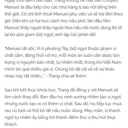
Ngay thời điểm ban đầu, Trang không hề hay biết chuyện
Manuel là đầu bếp cho các nhà hàng 5 sao nổi tiếng trên
thế giới. Cô chỉ tính thuê Manuel phụ việc và sẽ trả tiền theo
giờ. Đến khi cả hai học cách học nấu phở, lần đầu tiên
Manuel thấy người thầy người Hoa nấu nồi nước dùng 80 lít
lại bỏ 400 gram bột ngọt, anh lập tức phản đối.
"Manuel rất sốc. Vì ở phương Tây, bột ngọt thuộc phạm vi
chất cấm, đồng thời với họ, mỗi món ăn luôn cần được tôn
trọng vị nguyên bản nhất, tự nhiên nhất, trong khi Việt Nam
mình bỏ quá nhiều gia vị. Chúng tôi đã cãi vã về sự khác
nhau này rất nhiều…" - Trang chia sẻ thêm.
Sau khi kết thúc khóa học, Trang đã đồng ý với Manuel sẽ
tìm cách thay đổi. Ban đầu họ ninh xương nhằm tạo vị ngọt,
nhưng nước tạo ra có thêm vị chát. Sau đó, họ tiếp tục mua
rau củ tươi và thịt bò để nấu nước dùng. May mắn, vị thanh
ngọt tự nhiên ấy bỗng trở thành điểm thú vị thu hút thực
khách.