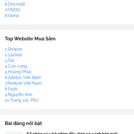
6.Oncredit
7.FINDO
8.Vamo
Top Website Mua Sắm
1.Shopee
2.Lazada
3.Tiki
4.Con cưng
5.Hoàng Phúc
6.Adidas Việt Nam
7.Reebok Việt Nam
8.Fado
9.Nguyễn Kim
10.Trang sức PNJ
Bài đăng nổi bật