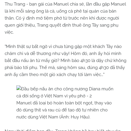
Thu Trang - bạn gái của Manuel chia sẻ, lần đầu gặp Manuel
là khi mỗi sáng ông là cà, uống cà phê tại quán của bản
thân. Có ý định mở tiệm phở từ trước nên khi được người
quen giới thiệu, Trang quyết định thuê ông Tây sang phụ
việc.
"Mình thật sự bất ngờ vì chưa từng gặp một khách Tây nào
chăm chỉ và dễ thương như vậy! Hôm đó, anh ấy hỏi mình
bắt đầu nấu ăn từ mấy giờ? Mình bảo 4h30 là dậy chứ không
phải bảo tới phụ. Thế mà, sáng hôm sau, đúng 4h30 đã thấy
anh ấy cầm theo một giỏ xách chạy tới làm việc…"
Manuel đã loại bỏ hoàn toàn bột ngọt, thay vào
đó dùng thịt và rau củ để tạo độ tự nhiên cho
nước dùng Việt Nam (Ảnh: Huy Hậu).