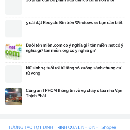
Số phận của bộ phim đầu tiên có cảnh hôn môi
5 cài đặt Recycle Bin trên Windows 11 bạn cần biết
Đuôi tên miền .com có ý nghĩa gì? tên miền .net có ý
nghĩa gì? tên miền .org có ý nghĩa gì?
Nữ sinh 14 tuổi rơi từ tầng 16 xuống sảnh chung cư
tử vong
Công an TPHCM thông tin về vụ cháy ở tòa nhà Vạn
Thịnh Phát
– TƯƠNG TÁC TỘT ĐỈNH – RINH QUÀ LINH ĐÌNH | Shopee