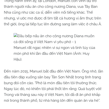
Trong hành trình ấy, tại London, Manuel còn vinh dự trở
thành người nấu ăn cho công nương Diana, vua Tây Ban
Nha cũng như các ca sĩ, diễn viên nổi tiếng khác. Thế
nhưng, vì ước mơ được đi tìm tất cả hương vị ẩm thực trên
thế giới, ông lại tiếp tục lên đường sang làm việc ở châu Á.
Manuel rất ngạc nhiên vì sự ngon và tinh túy của
món phở khi lần đầu đến Việt Nam (Ảnh: Huy
Hậu).
Đến năm 2015, Manuel bắt đầu đến Việt Nam. Ông nhớ, lần
đầu tiên đáp xuống sân bay Tân Sơn Nhất trong tình trạng
bụng đói cồn cào. "Phở là món đầu tiên tôi thưởng thức.
Ngay lúc đó, nó khiến tôi phải thốt lên rằng: Quá tuyệt vời!
Trong vài tháng sau này ở Việt Nam, tôi đã đi ăn phở khắp
nơi trong thành phố, từ nhà hàng lớn đến quán ăn vỉa hè".