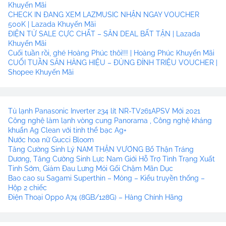
Khuyến Mãi
CHECK IN ĐANG XEM LAZMUSIC NHẬN NGAY VOUCHER
500K | Lazada Khuyến Mãi
ĐIỆN TỬ SALE CỰC CHẤT – SĂN DEAL BẤT TẬN | Lazada
Khuyến Mãi
Cuối tuần rồi, ghé Hoàng Phúc thôi!!! | Hoàng Phúc Khuyến Mãi
CUỐI TUẦN SĂN HÀNG HIỆU – ĐỦNG ĐỈNH TRIỆU VOUCHER |
Shopee Khuyến Mãi
Tủ lạnh Panasonic Inverter 234 lít NR-TV261APSV Mới 2021
Công nghệ làm lạnh vòng cung Panorama , Công nghệ kháng
khuẩn Ag Clean với tinh thể bạc Ag+
Nước hoa nữ Gucci Bloom
Tăng Cường Sinh Lý NAM THẬN VƯƠNG Bổ Thận Tráng
Dương, Tăng Cường Sinh Lực Nam Giới Hỗ Trợ Tình Trạng Xuất
Tinh Sớm, Giảm Đau Lưng Mỏi Gối Chậm Mãn Dục
Bao cao su Sagami Superthin – Mỏng – Kiểu truyền thống –
Hộp 2 chiếc
Điện Thoại Oppo A74 (8GB/128G) – Hàng Chính Hãng