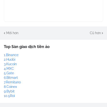
Mới hơn
Cũ hơn
Top Sàn giao dịch tiền ảo
1.Binance
2.Huobi
3.Kucoin
4.MXC
5.Gate
6.Bitmart
7.Remitano
8.Coinex
9.Bybit
10.5Roi