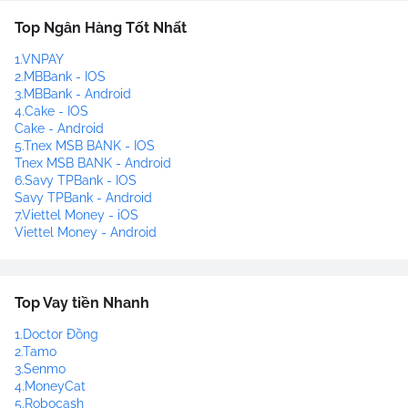
Top Ngân Hàng Tốt Nhất
1.VNPAY
2.MBBank - IOS
3.MBBank - Android
4.Cake - IOS
Cake - Android
5.Tnex MSB BANK - IOS
Tnex MSB BANK - Android
6.Savy TPBank - IOS
Savy TPBank - Android
7.Viettel Money - iOS
Viettel Money - Android
Top Vay tiền Nhanh
1.Doctor Đồng
2.Tamo
3.Senmo
4.MoneyCat
5.Robocash