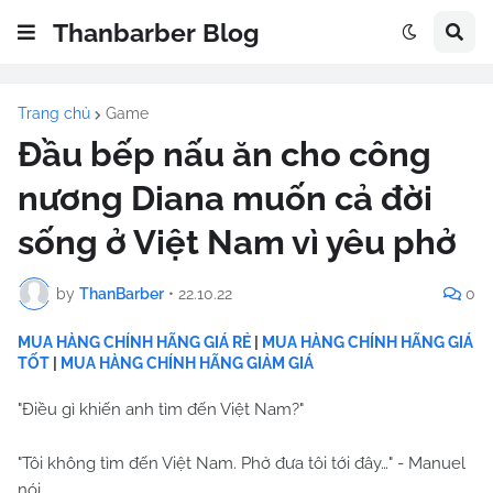
Thanbarber Blog
Trang chủ
Game
Đầu bếp nấu ăn cho công
nương Diana muốn cả đời
sống ở Việt Nam vì yêu phở
by
ThanBarber
•
22.10.22
0
MUA HÀNG CHÍNH HÃNG GIÁ RẺ
|
MUA HÀNG CHÍNH HÃNG GIÁ
TỐT
|
MUA HÀNG CHÍNH HÃNG GIẢM GIÁ
"Điều gì khiến anh tìm đến Việt Nam?"
"Tôi không tìm đến Việt Nam. Phở đưa tôi tới đây…" - Manuel
nói.