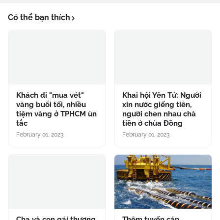
Có thể bạn thích
Khách đi "mua vét"
Khai hội Yên Tử: Người
vàng buổi tối, nhiều
xin nước giếng tiên,
tiệm vàng ở TPHCM ùn
người chen nhau chà
tắc
tiền ở chùa Đồng
February 01, 2023
February 01, 2023
Cha và con gái thương
Thêm tuyến cáp