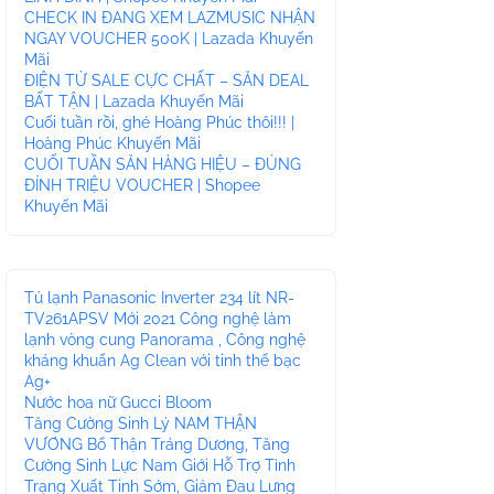
CHECK IN ĐANG XEM LAZMUSIC NHẬN
NGAY VOUCHER 500K | Lazada Khuyến
Mãi
ĐIỆN TỬ SALE CỰC CHẤT – SĂN DEAL
BẤT TẬN | Lazada Khuyến Mãi
Cuối tuần rồi, ghé Hoàng Phúc thôi!!! |
Hoàng Phúc Khuyến Mãi
CUỐI TUẦN SĂN HÀNG HIỆU – ĐỦNG
ĐỈNH TRIỆU VOUCHER | Shopee
Khuyến Mãi
Tủ lạnh Panasonic Inverter 234 lít NR-
TV261APSV Mới 2021 Công nghệ làm
lạnh vòng cung Panorama , Công nghệ
kháng khuẩn Ag Clean với tinh thể bạc
Ag+
Nước hoa nữ Gucci Bloom
Tăng Cường Sinh Lý NAM THẬN
VƯƠNG Bổ Thận Tráng Dương, Tăng
Cường Sinh Lực Nam Giới Hỗ Trợ Tình
Trạng Xuất Tinh Sớm, Giảm Đau Lưng