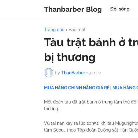
Thanbarber Blog
Đời sống
Trang chủ
Bảo mật
Tàu trật bánh ở t
bị thương
by
ThanBarber
•
7.11.22
MUA HÀNG CHÍNH HÃNG GIÁ RẺ
|
MUA HÀNG C
Một đoàn tàu đã trật bánh ở trung tâm thủ đô
thương.
Vụ tai nạn xảy ra lúc 20h52’ khi tàu Mugung
tâm Seoul, theo Tập đoàn Đường sắt Hàn Quốc