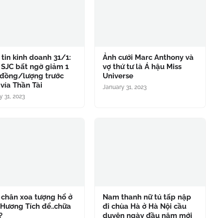
tin kinh doanh 31/1:
Ảnh cưới Marc Anthony và
 SJC bất ngờ giảm 1
vợ thứ tư là Á hậu Miss
 đồng/lượng trước
Universe
vía Thần Tài
January 31, 2023
y 31, 2023
 chân xoa tượng hổ ở
Nam thanh nữ tú tấp nập
Hương Tích để..chữa
đi chùa Hà ở Hà Nội cầu
?
duyên ngày đầu năm mới