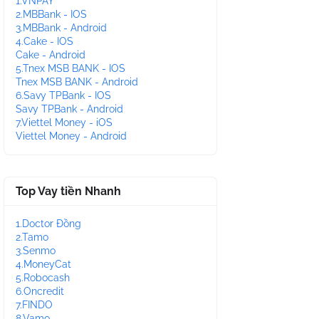
1.VNPAY
2.MBBank - IOS
3.MBBank - Android
4.Cake - IOS
Cake - Android
5.Tnex MSB BANK - IOS
Tnex MSB BANK - Android
6.Savy TPBank - IOS
Savy TPBank - Android
7.Viettel Money - iOS
Viettel Money - Android
Top Vay tiền Nhanh
1.Doctor Đồng
2.Tamo
3.Senmo
4.MoneyCat
5.Robocash
6.Oncredit
7.FINDO
8.Vamo