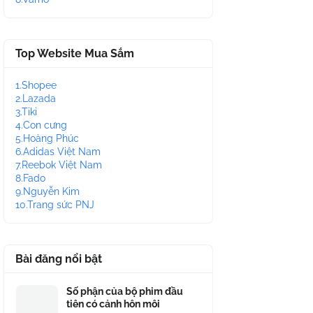
Top Website Mua Sắm
1.Shopee
2.Lazada
3.Tiki
4.Con cưng
5.Hoàng Phúc
6.Adidas Việt Nam
7.Reebok Việt Nam
8.Fado
9.Nguyễn Kim
10.Trang sức PNJ
Bài đăng nổi bật
Số phận của bộ phim đầu
tiên có cảnh hôn môi