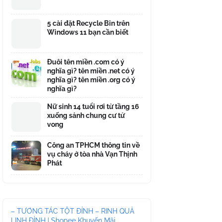
5 cài đặt Recycle Bin trên
Windows 11 bạn cần biết
Đuôi tên miền .com có ý
nghĩa gì? tên miền .net có ý
nghĩa gì? tên miền .org có ý
nghĩa gì?
Nữ sinh 14 tuổi rơi từ tầng 16
xuống sảnh chung cư tử
vong
Công an TPHCM thông tin về
vụ cháy ở tòa nhà Vạn Thịnh
Phát
– TƯƠNG TÁC TỘT ĐỈNH – RINH QUÀ
LINH ĐÌNH | Shopee Khuyến Mãi