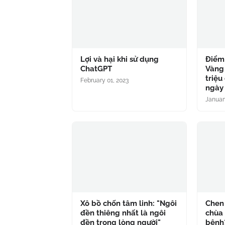
Lợi và hại khi sử dụng
Điểm 
ChatGPT
Vàng
triệu
February 01, 2023
ngày 
Januar
Xô bồ chốn tâm linh: "Ngôi
Chen
đền thiêng nhất là ngôi
chùa 
đền trong lòng người"
bệnh