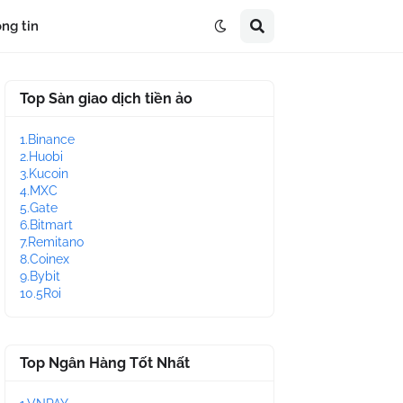
ng tin
Top Sàn giao dịch tiền ảo
1.Binance
2.Huobi
3.Kucoin
4.MXC
5.Gate
6.Bitmart
7.Remitano
8.Coinex
9.Bybit
10.5Roi
Top Ngân Hàng Tốt Nhất