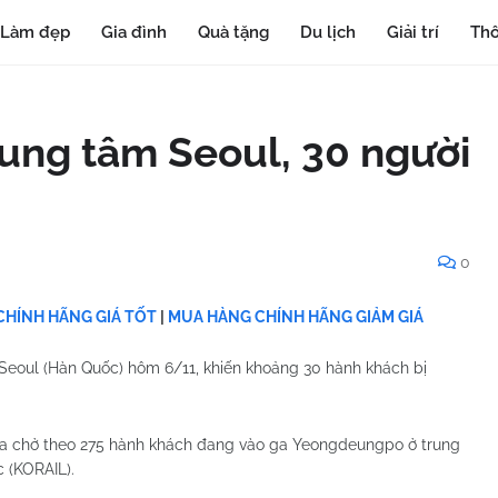
Làm đẹp
Gia đình
Quà tặng
Du lịch
Giải trí
Thô
rung tâm Seoul, 30 người
0
HÍNH HÃNG GIÁ TỐT
|
MUA HÀNG CHÍNH HÃNG GIẢM GIÁ
 Seoul (Hàn Quốc) hôm 6/11, khiến khoảng 30 hành khách bị
hwa chở theo 275 hành khách đang vào ga Yeongdeungpo ở trung
 (KORAIL).