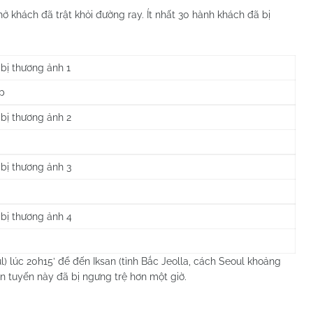
ở khách đã trật khỏi đường ray. Ít nhất 30 hành khách đã bị
ap
) lúc 20h15’ để đến Iksan (tỉnh Bắc Jeolla, cách Seoul khoảng
ên tuyến này đã bị ngưng trệ hơn một giờ.